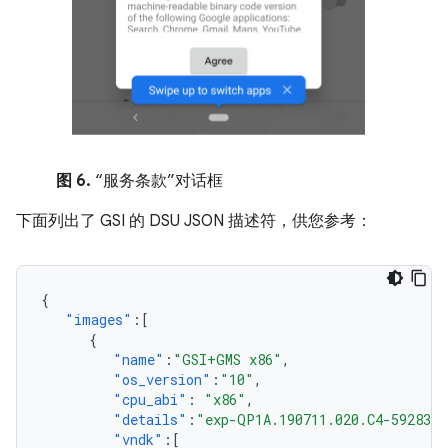
图 6.
“服务条款”对话框
下面列出了 GSI 的 DSU JSON 描述符，供您参考：
{
"images"
:[
{
"name"
:
"GSI+GMS x86"
,
"os_version"
:
"10"
,
"cpu_abi"
:
"x86"
,
"details"
:
"exp-QP1A.190711.020.C4-5928301
"vndk"
:[