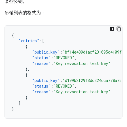
某些公钥。
吊销列表的格式为：
{
"entries"
:[
{
"public_key"
:
"bf14e439d1acf231095c4109f94
"status"
:
"REVOKED"
,
"reason"
:
"Key revocation test key"
},
{
"public_key"
:
"d199b2f29f3dc224cca778a7544
"status"
:
"REVOKED"
,
"reason"
:
"Key revocation test key"
}
]
}