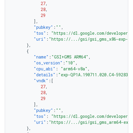
27
,
28
,
29
],
"pubkey"
:
""
,
"tos"
:
"https://dl.google.com/developers/
"uri"
:
"https://.../gsi/gsi_gms_x86-exp-QP
},
{
"name"
:
"GSI+GMS ARM64"
,
"os_version"
:
"10"
,
"cpu_abi"
:
"arm64-v8a"
,
"details"
:
"exp-QP1A.190711.020.C4-5928301
"vndk"
:[
27
,
28
,
29
],
"pubkey"
:
""
,
"tos"
:
"https://dl.google.com/developers/
"uri"
:
"https://.../gsi/gsi_gms_arm64-exp-
},