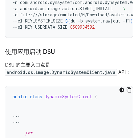
-n
com.android.dynsystem/com.android.dynsystem.Ver
-a
android.os.image.action.START_INSTALL
\
-d
file:///storage/emulated/0/Download/system.raw.
--el
KEY_SYSTEM_SIZE
$(
du
-b
system.raw
|
cut
-f1
)
--el
KEY_USERDATA_SIZE
8589934592
使用应用启动 DSU
DSU 的主要入口点是
android.os.image.DynamicSystemClient.java
API：
public
class
DynamicSystemClient
{
...
...
/**