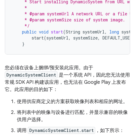
     * Start installing DynamicSystem from URL wit
     *
     * @param systemUrl A network URL or a file UR
     * @param systemSize size of system image.
     */
public
void
start
(
String
systemUrl
,
long
syste
start
(
systemUrl
,
systemSize
,
DEFAULT_USERD
}
您必须在设备上捆绑/预安装此应用。由于
DynamicSystemClient
是一个系统 API，因此您无法使用
常规 SDK API 构建该应用，也无法在 Google Play 上发布
它。此应用的目的如下：
使用供应商定义的方案获取映像列表和相应的网址。
将列表中的映像与设备进行匹配，并显示兼容的映像
供用户选择。
调用
DynamicSystemClient.start
，如下所示：