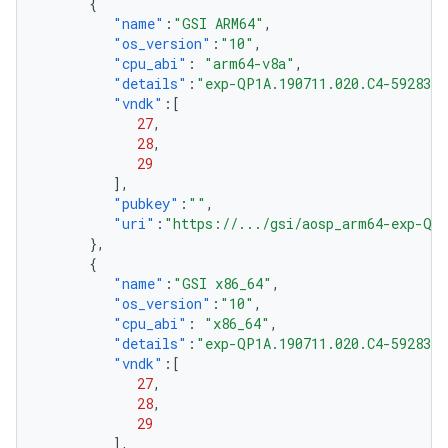
{
"name"
:
"GSI ARM64"
,
"os_version"
:
"10"
,
"cpu_abi"
:
"arm64-v8a"
,
"details"
:
"exp-QP1A.190711.020.C4-5928301
"vndk"
:[
27
,
28
,
29
],
"pubkey"
:
""
,
"uri"
:
"https://.../gsi/aosp_arm64-exp-QP1
},
{
"name"
:
"GSI x86_64"
,
"os_version"
:
"10"
,
"cpu_abi"
:
"x86_64"
,
"details"
:
"exp-QP1A.190711.020.C4-5928301
"vndk"
:[
27
,
28
,
29
],