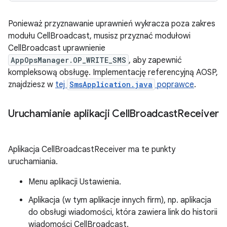
Ponieważ przyznawanie uprawnień wykracza poza zakres
modułu CellBroadcast, musisz przyznać modułowi
CellBroadcast uprawnienie
AppOpsManager.OP_WRITE_SMS
, aby zapewnić
kompleksową obsługę. Implementację referencyjną AOSP,
znajdziesz w
tej
SmsApplication.java
poprawce
.
Uruchamianie aplikacji Cell
Broadcast
Receiver
Aplikacja CellBroadcastReceiver ma te punkty
uruchamiania.
Menu aplikacji Ustawienia.
Aplikacja (w tym aplikacje innych firm), np. aplikacja
do obsługi wiadomości, która zawiera link do historii
wiadomości CellBroadcast.