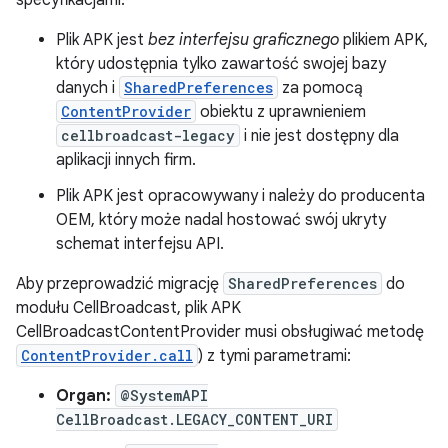
Plik APK jest
bez interfejsu graficznego
plikiem APK,
który udostępnia tylko zawartość swojej bazy
danych i
SharedPreferences
za pomocą
ContentProvider
obiektu z uprawnieniem
cellbroadcast-legacy
i nie jest dostępny dla
aplikacji innych firm.
Plik APK jest opracowywany i należy do producenta
OEM, który może nadal hostować swój ukryty
schemat interfejsu API.
Aby przeprowadzić migrację
SharedPreferences
do
modułu CellBroadcast, plik APK
CellBroadcastContentProvider musi obsługiwać metodę
ContentProvider.call
) z tymi parametrami:
Organ:
@SystemAPI
CellBroadcast.LEGACY_CONTENT_URI