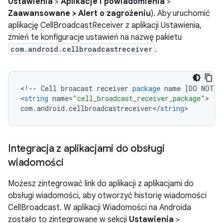
Ustawienia
>
Aplikacje i powiadomienia
>
Zaawansowane > Alert o zagrożeniu
). Aby uruchomić
aplikację CellBroadcastReceiver z aplikacji Ustawienia,
zmień te konfiguracje ustawień na nazwę pakietu
com.android.cellbroadcastreceiver
.
<
!
--
Cell
broacast
receiver
package
name
[
DO
NOT
T
<
string
name
=
"cell_broadcast_receiver_package"
com
.
android
.
cellbroadcastreceiver
<
/
string
Integracja z aplikacjami do obsługi
wiadomości
Możesz zintegrować link do aplikacji z aplikacjami do
obsługi wiadomości, aby otworzyć historię wiadomości
CellBroadcast. W aplikacji Wiadomości na Androida
zostało to zintegrowane w sekcji
Ustawienia
>