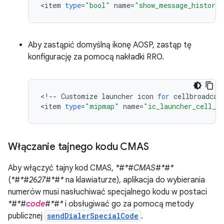
<
item
type
=
"bool"
name
=
"show_message_history_
Aby zastąpić domyślną ikonę AOSP, zastąp tę
konfigurację za pomocą nakładki RRO.
<
!
--
Customize
launcher
icon
for
cellbroadcas
<
item
type
=
"mipmap"
name
=
"ic_launcher_cell_b
Włączanie tajnego kodu CMAS
Aby włączyć tajny kod CMAS,
*#*#CMAS#*#*
(
*#*#2627#*#*
na klawiaturze), aplikacja do wybierania
numerów musi nasłuchiwać specjalnego kodu w postaci
*#*#
code
#*#*
i obsługiwać go za pomocą metody
publicznej
sendDialerSpecialCode
.