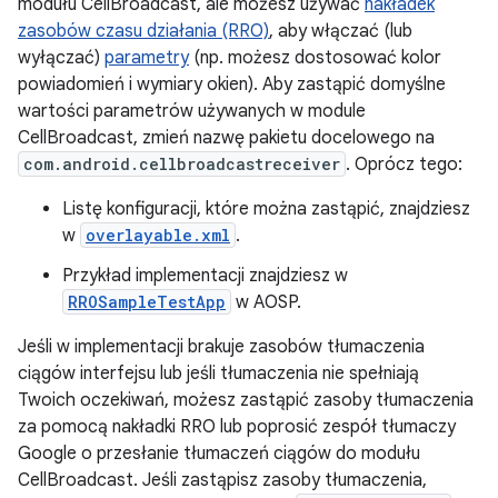
modułu CellBroadcast, ale możesz używać
nakładek
zasobów czasu działania (RRO)
, aby włączać (lub
wyłączać)
parametry
(np. możesz dostosować kolor
powiadomień i wymiary okien). Aby zastąpić domyślne
wartości parametrów używanych w module
CellBroadcast, zmień nazwę pakietu docelowego na
com.android.cellbroadcastreceiver
. Oprócz tego:
Listę konfiguracji, które można zastąpić, znajdziesz
w
overlayable.xml
.
Przykład implementacji znajdziesz w
RROSampleTestApp
w AOSP.
Jeśli w implementacji brakuje zasobów tłumaczenia
ciągów interfejsu lub jeśli tłumaczenia nie spełniają
Twoich oczekiwań, możesz zastąpić zasoby tłumaczenia
za pomocą nakładki RRO lub poprosić zespół tłumaczy
Google o przesłanie tłumaczeń ciągów do modułu
CellBroadcast. Jeśli zastąpisz zasoby tłumaczenia,