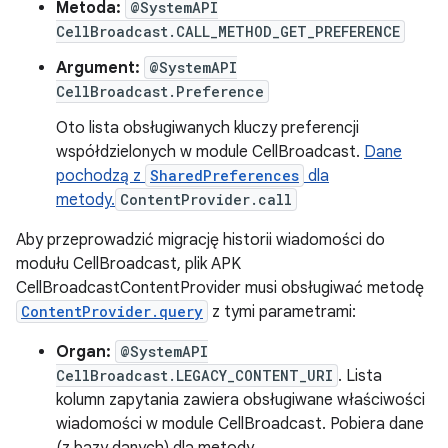
Metoda:
@SystemAPI
CellBroadcast.CALL_METHOD_GET_PREFERENCE
Argument:
@SystemAPI
CellBroadcast.Preference
Oto lista obsługiwanych kluczy preferencji
współdzielonych w module CellBroadcast.
Dane
pochodzą z
SharedPreferences
dla
metody.
ContentProvider.call
Aby przeprowadzić migrację historii wiadomości do
modułu CellBroadcast, plik APK
CellBroadcastContentProvider musi obsługiwać metodę
ContentProvider.query
z tymi parametrami:
Organ:
@SystemAPI
CellBroadcast.LEGACY_CONTENT_URI
. Lista
kolumn zapytania zawiera obsługiwane właściwości
wiadomości w module CellBroadcast. Pobiera dane
(z bazy danych) dla metody