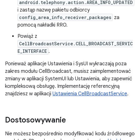
android.telephony.action.AREA_INFO_UPDATED
i zastąp nazwę pakietu odbiorcy
config_area_info_receiver_packages
za
pomocą nakładki RRO.
Powiąż z
CellBroadcastService.CELL_BROADCAST_SERVIC
E_INTERFACE
.
Ponieważ aplikacje Ustawienia i SysUI wykraczają poza
zakres modułu CellBroadcast, musisz zaimplementować
zmiany w aplikacji SystemUI lub Ustawienia, aby zapewnić
kompleksową obsługę. Implementację referencyjną
znajdziesz w aplikacji
Ustawienia CellBroadcastService
.
Dostosowywanie
Nie możesz bezpośrednio modyfikować kodu źródłowego