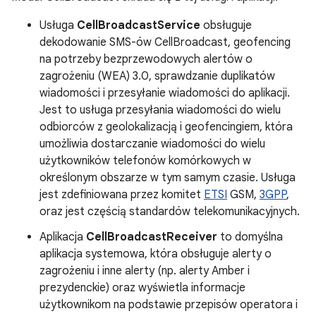
Usługa
CellBroadcastService
obsługuje
dekodowanie SMS-ów CellBroadcast, geofencing
na potrzeby bezprzewodowych alertów o
zagrożeniu (WEA) 3.0, sprawdzanie duplikatów
wiadomości i przesyłanie wiadomości do aplikacji.
Jest to usługa przesyłania wiadomości do wielu
odbiorców z geolokalizacją i geofencingiem, która
umożliwia dostarczanie wiadomości do wielu
użytkowników telefonów komórkowych w
określonym obszarze w tym samym czasie. Usługa
jest zdefiniowana przez komitet
ETSI
GSM,
3GPP
,
oraz jest częścią standardów telekomunikacyjnych.
Aplikacja
CellBroadcastReceiver
to domyślna
aplikacja systemowa, która obsługuje alerty o
zagrożeniu i inne alerty (np. alerty Amber i
prezydenckie) oraz wyświetla informacje
użytkownikom na podstawie przepisów operatora i