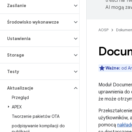
treści na T
Zasilanie
AI mogą zaw
Środowisko wykonawcze
AOSP
Dokumen
Ustawienia
Docu
Storage
Ważne:
od An
Testy
Moduł Document
Aktualizacje
uprawnienia do 
Przegląd
że może otrzym
APEX
Przekształceni
Tworzenie pakietów OTA
użytkowników, a
pomocą
nakła
podpisywanie kompilacji do
publikacji
,