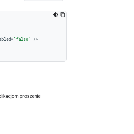
abled
=
"false"
/
plikacjom proszenie