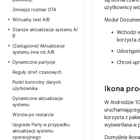
są dostarczane
użytkownicy wi
Zmniejsz rozmiar OTA
Wirtualny test A
/
B
Moduł Documents
Starsze aktualizacje systemu A
/
Wchodzi w
B
korzysta 
(Zastąpione) Aktualizacje
Udostępni
systemu inne niż A
/
B
Dynamiczne partycje
Chroni up
Reguły stref czasowych
Punkt kontrolny danych
Ikona pro
użytkownika
Dynamiczne aktualizacje
W Androidzie 
systemu
uruchamiającego
Wznów po restarcie
korzysta z paki
Upgrade Party w przypadku
wyświetlana w pa
aktualizacji systemu
operacyjnego
Domyślnie ikona