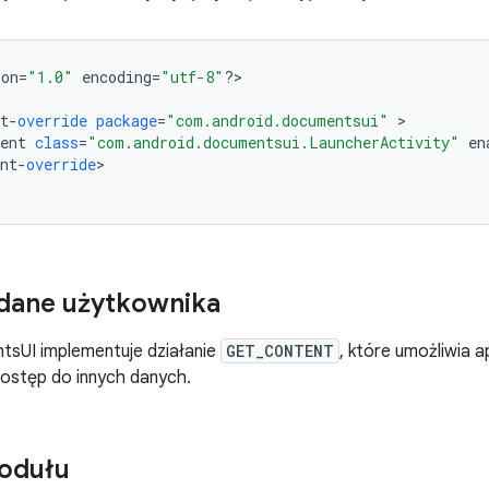
ion
=
"1.0"
encoding
=
"utf-8"
?
>

t
-
override
package
=
"com.android.documentsui"
ent
class
=
"com.android.documentsui.LauncherActivity"
en
nt
-
override
>

dane użytkownika
sUI implementuje działanie
GET_CONTENT
, które umożliwia a
dostęp do innych danych.
odułu