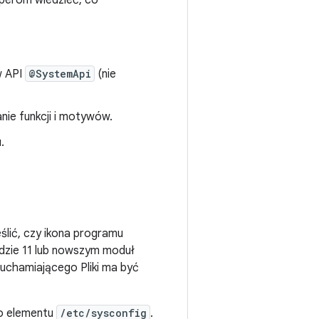
perom wiedzieć, co
w API
@SystemApi
(nie
ie funkcji i motywów.
.
eślić, czy ikona programu
idzie 11 lub nowszym moduł
uruchamiającego Pliki ma być
do elementu
/etc/sysconfig
.