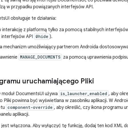
 z tą samą wersją interfejsu DocumentsUI, co pozwala dewelo
dzą w przypadku powiązanych interfejsów API.
UI obsługuje te działania:
 interakcję z platformą tylko za pomocą stabilnych interfejsó
z interfejsów API
@hide
).
a mechanizm umożliwiający partnerom Androida dostosowywan
rawnienie
MANAGE_DOCUMENTS
za pomocą uprawnienia podpisu
gramu uruchamiającego Pliki
10 moduł DocumentsUI używa
is_launcher_enabled
, aby okr
 Pliki powinna być wyświetlana w zasobniku aplikacji. W Andro
etu
component-override
, aby określić, czy ikona programu 
nelu aplikacji.
 jest włączona. Aby wyłączyć tę funkcję, dodaj ten kod XML 