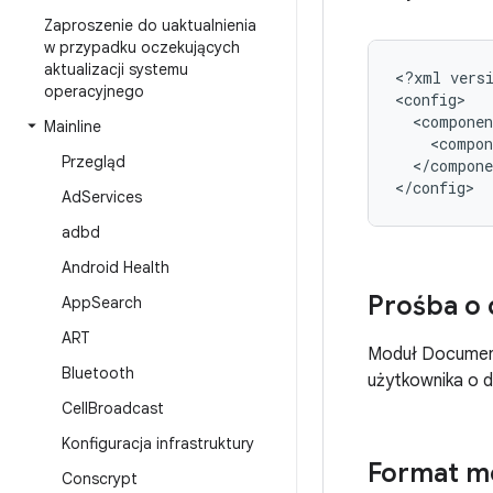
Zaproszenie do uaktualnienia
w przypadku oczekujących
aktualizacji systemu
<
?
xml
vers
operacyjnego
<
config
<
componen
Mainline
<
compon
Przegląd
<
/
compone
<
/
config
Ad
Services
adbd
Android Health
Prośba o 
App
Search
ART
Moduł Document
Bluetooth
użytkownika o 
Cell
Broadcast
Konfiguracja infrastruktury
Format m
Conscrypt