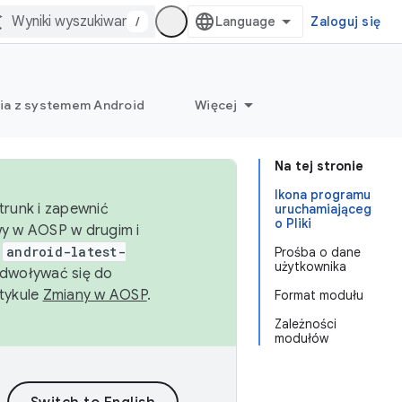
/
Zaloguj się
ia z systemem Android
Więcej
Na tej stronie
Ikona programu
trunk i zapewnić
uruchamiająceg
o Pliki
wy w AOSP w drugim i
i
android-latest-
Prośba o dane
użytkownika
dwoływać się do
rtykule
Zmiany w AOSP
.
Format modułu
Zależności
modułów