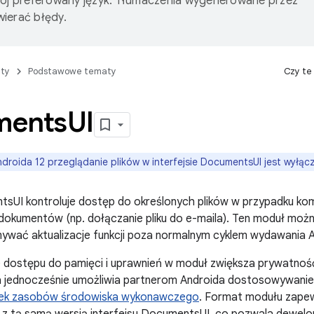
wój preferowany język. Tłumaczenia wygenerowane przez
ierać błędy.
ty
Podstawowe tematy
Czy te
ments
UI
droida 12 przeglądanie plików w interfejsie DocumentsUI jest wyłąc
sUI kontroluje dostęp do określonych plików w przypadku ko
dokumentów (np. dołączanie pliku do e-maila). Ten moduł moż
ywać aktualizacje funkcji poza normalnym cyklem wydawania A
e dostępu do pamięci i uprawnień w moduł zwiększa prywatnoś
 jednocześnie umożliwia partnerom Androida dostosowywanie f
dek zasobów środowiska wykonawczego
. Format modułu zapew