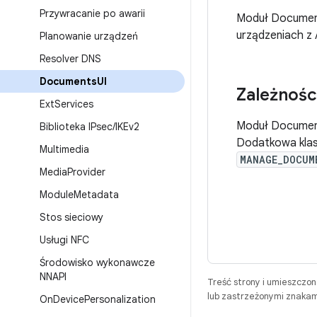
Przywracanie po awarii
Moduł Documen
urządzeniach z
Planowanie urządzeń
Resolver DNS
Documents
UI
Zależnoś
Ext
Services
Moduł Document
Biblioteka IPsec
/
IKEv2
Dodatkowa klasa
Multimedia
MANAGE_DOCUM
Media
Provider
Module
Metadata
Stos sieciowy
Usługi NFC
Środowisko wykonawcze
NNAPI
Treść strony i umieszczo
lub zastrzeżonymi znakam
On
Device
Personalization