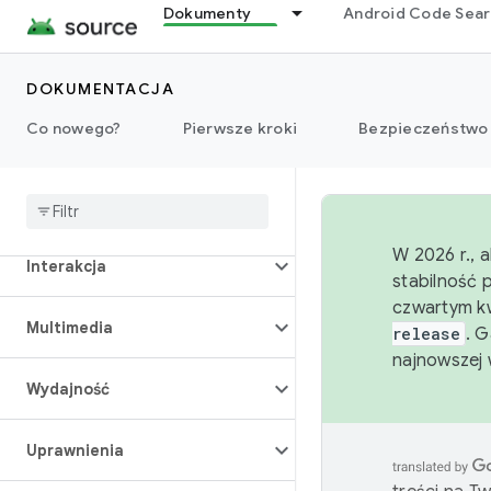
Dokumenty
Android Code Sea
Dane
Wyświetlacz
DOKUMENTACJA
Co nowego?
Pierwsze kroki
Bezpieczeństwo
Czcionki
Grafiki
W 2026 r., 
Interakcja
stabilność 
czwartym kw
Multimedia
release
. 
najnowszej 
Wydajność
Uprawnienia