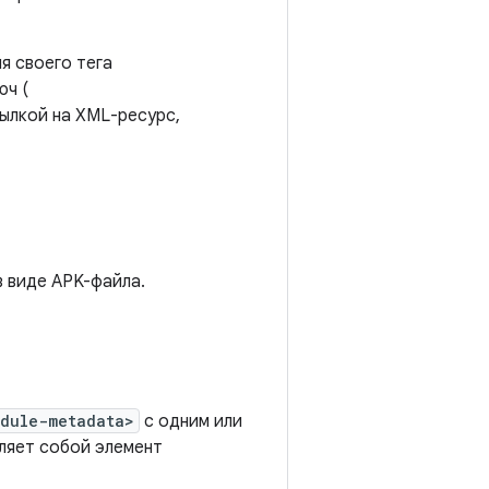
я своего тега
юч (
сылкой на XML-ресурс,
в виде APK-файла.
odule-metadata>
с одним или
ляет собой элемент