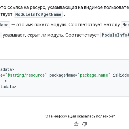
то ссылка на ресурс, указывающая на видимое пользовате
ствует
ModuleInfo#getName
.
Name
— это имя пакета модуля. Соответствует методу
Mo
указывает, скрыт ли модуль. Соответствует
ModuleInfo
tadata
>

me
=
"@string/resource"
packageName
=
"package_name"
isHidde
.
>

etadata
Эта информация оказалась полезной?