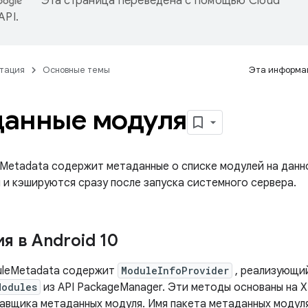
Эта страница переведена с помощью
Cloud
 API
.
тация
Основные темы
Эта информац
анные модуля
Metadata содержит метаданные о списке модулей на данн
 и кэшируются сразу после запуска системного сервера.
я в Android 10
uleMetadata содержит
ModuleInfoProvider
, реализующи
Modules
из API PackageManager. Эти методы основаны на 
тавщика метаданных модуля. Имя пакета метаданных модуля