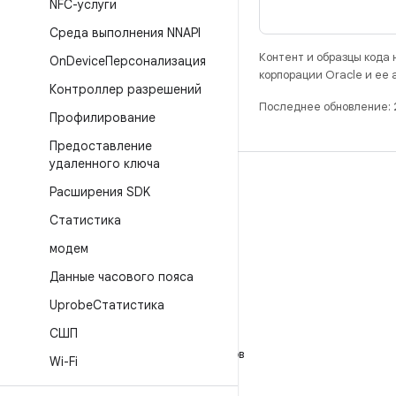
NFC-услуги
Среда выполнения NNAPI
Контент и образцы кода
On
DeviceПерсонализация
корпорации Oracle и ее
Контроллер разрешений
Последнее обновление: 
Профилирование
Предоставление
удаленного ключа
РАЗРАБОТКА
Расширения SDK
Хранилище Android Repository
Статистика
Требования
модем
Как скачать код
Данные часового пояса
Предпросмотр исполняемых файлов
UprobeСтатистика
Заводские образы
СШП
Драйверы в виде исполняемых файлов
Wi-Fi