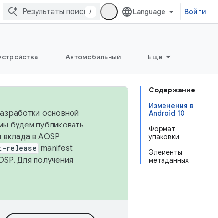
/
Войти
устройства
Автомобильный
Ещё
Содержание
Изменения в
 разработки основной
Android 10
 мы будем публиковать
Формат
я вклада в AOSP
упаковки
t-release
manifest
Элементы
OSP. Для получения
метаданных