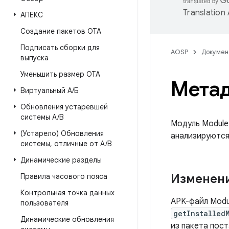
Translation
АПЕКС
Создание пакетов OTA
Подписать сборки для
AOSP
Докумен
выпуска
Уменьшить размер OTA
Метад
Виртуальный А
/
Б
Обновления устаревшей
системы A
/
B
Модуль Module
(Устарело) Обновления
анализируются
системы
,
отличные от A
/
B
Динамические разделы
Изменени
Правила часового пояса
Контрольная точка данных
APK-файл Mod
пользователя
getInstalled
Динамические обновления
из пакета пос