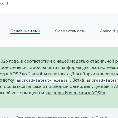
roid
Основные темы
Совместимость
Android-
2026 года, в соответствии с нашей моделью стабильной
я обеспечения стабильности платформы для экосистемы,
од в AOSP во 2-м и 4-м кварталах. Для сборки и внесени
е ветку
android-latest-release
. Ветка
android-lates
ет ссылаться на самый последний релиз, выпущенный в A
льной информации см.
раздел «Изменения в AOSP»
.