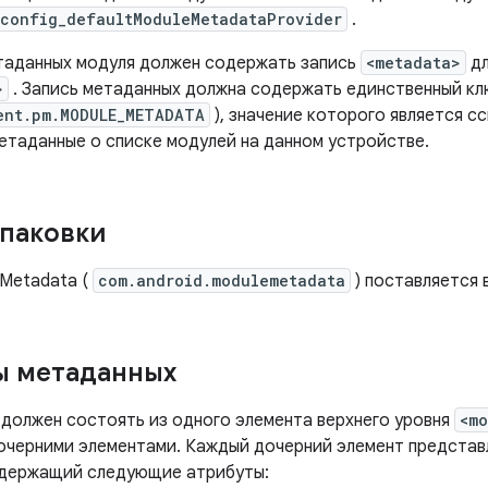
config_defaultModuleMetadataProvider
.
аданных модуля должен содержать запись
<metadata>
дл
>
. Запись метаданных должна содержать единственный кл
ent.pm.MODULE_METADATA
), значение которого является с
таданные о списке модулей на данном устройстве.
паковки
Metadata (
com.android.modulemetadata
) поставляется 
ы метаданных
должен состоять из одного элемента верхнего уровня
<m
очерними элементами. Каждый дочерний элемент представ
одержащий следующие атрибуты: