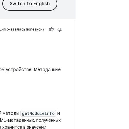
ия оказалась полезной?
ом устройстве. Метаданные
й методы
getModuleInfo
и
XML-метаданных, полученных
 хранится в значении