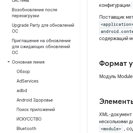
системы
конфигурации
Возобновление после
перезагрузки
Поставщик мет
<application
Upgrade Party для обновлений
ОС
android.cont
содержащий ме
Приглашение на обновление
для ожидающих обновлений
ОС
Формат у
Основная линия
Обзор
Модуль Module
Ad
Services
adbd
Элемент
Android Здоровье
Поиск приложений
XML-документ 
ИСКУССТВО
несколькими д
Bluetooth
<module>
, с