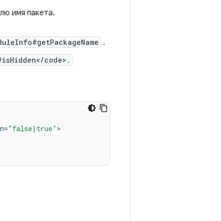
лю имя пакета.
duleInfo#getPackageName
.
#isHidden</code>.
n
=
"false|true"
>
