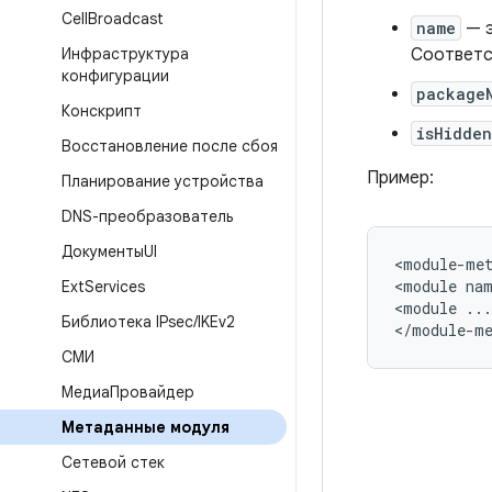
Cell
Broadcast
name
— э
Инфраструктура
Соответ
конфигурации
package
Конскрипт
isHidden
Восстановление после сбоя
Пример:
Планирование устройства
DNS-преобразователь
ДокументыUI
<
module
-
me
<
module
na
Ext
Services
<
module
...
Библиотека IPsec
/
IKEv2
<
/
module
-
m
СМИ
МедиаПровайдер
Метаданные модуля
Сетевой стек