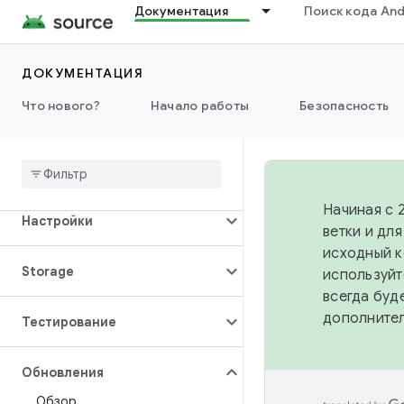
Документация
Поиск кода And
Эффективность
Разрешения
ДОКУМЕНТАЦИЯ
Что нового?
Начало работы
Безопасность
Власть
Время выполнения
Начиная с 
Настройки
ветки и дл
исходный к
Storage
используйт
всегда буд
дополните
Тестирование
Обновления
Обзор