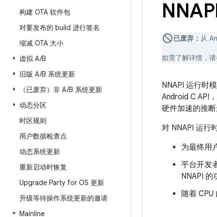
NNAP
构建 OTA 软件包
对要发布的 build 进行签名
已废弃：
从 An
缩减 OTA 大小
如需了解详情，
虚拟 A
/
B
旧版 A
/
B 系统更新
NNAPI 运
（已废弃）非 A
/
B 系统更新
Android 
动态分区
硬件加速的推断运
时区规则
对 NNAPI 
用户数据检查点
为最终用
动态系统更新
平台开发者
重新启动时恢复
NNAPI
Upgrade Party for OS 更新
随着 CP
升级等待操作系统更新的邀请
Mainline