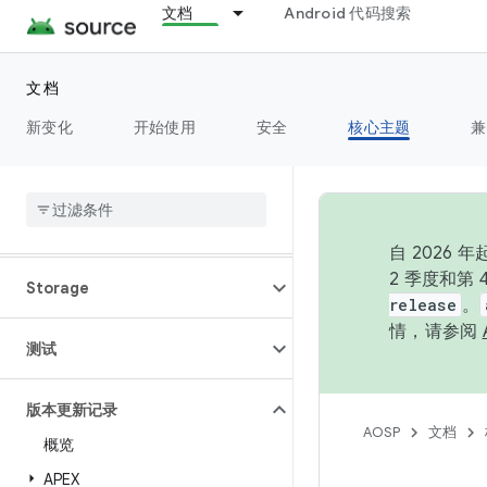
文档
Android 代码搜索
权限
文档
电源
新变化
开始使用
安全
核心主题
兼
运行时
设置
自 202
2 季度和第
Storage
release
。
情，请参阅
测试
版本更新记录
AOSP
文档
概览
APEX