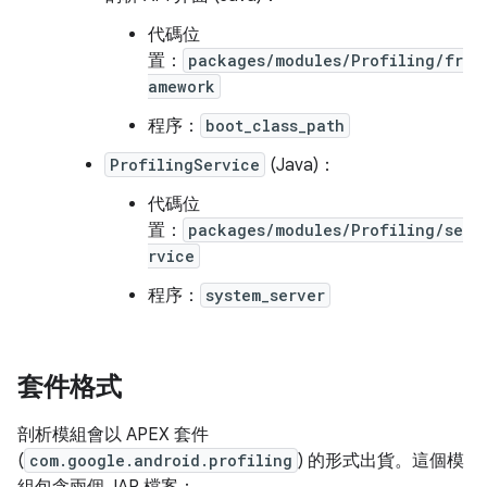
代碼位
置：
packages/modules/Profiling/fr
amework
程序：
boot_class_path
ProfilingService
(Java)：
代碼位
置：
packages/modules/Profiling/se
rvice
程序：
system_server
套件格式
剖析模組會以 APEX 套件
(
com.google.android.profiling
) 的形式出貨。這個模