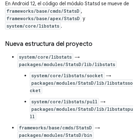
En Android 12, el código del módulo Statsd se mueve de
frameworks/base/cmds/StatsD
,
frameworks/base/apex/StatsD
y
system/core/libstats
.
Nueva estructura del proyecto
system/core/libstats
→
packages/modules/StatsD/lib/libstats
system/core/libstats/socket
→
packages/modules/StatsD/lib/libstatsso
cket
system/core/libstats/pull
→
packages/modules/StatsD/lib/libstatspu
ll
frameworks/base/cmds/StatsD
→
packages/modules/StatsD/bin