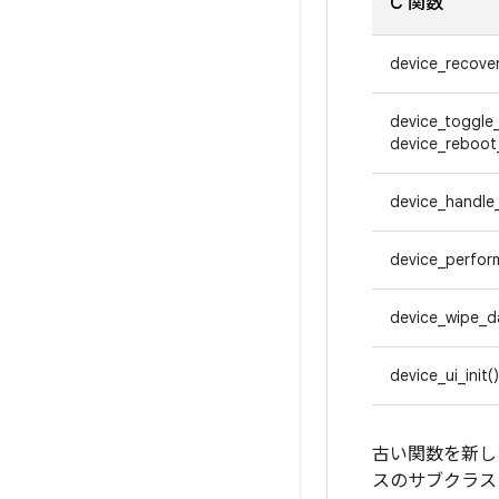
C 関数
device_recover
device_toggle_
device_reboot
device_handle_
device_perfor
device_wipe_d
device_ui_init()
古い関数を新し
スのサブクラス