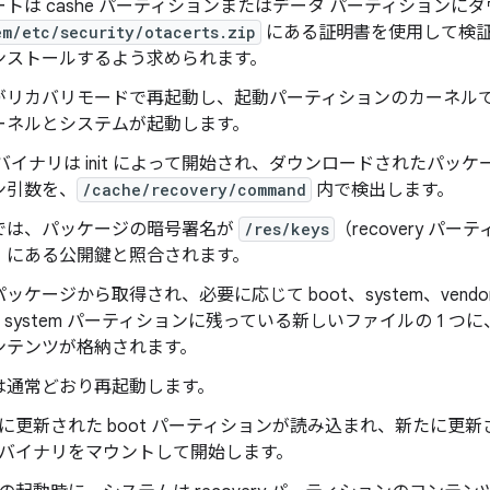
トは cashe パーティションまたはデータ パーティション
em/etc/security/otacerts.zip
にある証明書を使用して検証
ンストールするよう求められます。
がリカバリモードで再起動し、起動パーティションのカーネルで
ーネルとシステムが起動します。
バイナリは init によって開始され、ダウンロードされたパッ
ン引数を、
/cache/recovery/command
内で検出します。
では、パッケージの暗号署名が
/res/keys
（recovery パ
）にある公開鍵と照合されます。
ッケージから取得され、必要に応じて boot、system、ven
system パーティションに残っている新しいファイルの 1 つに、新
ンテンツが格納されます。
は通常どおり再起動します。
に更新された boot パーティションが読み込まれ、新たに更新され
バイナリをマウントして開始します。