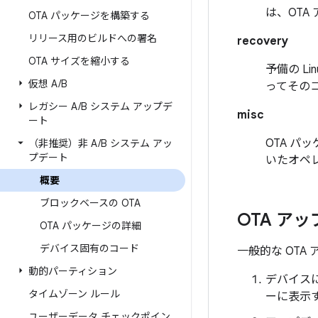
は、OTA
OTA パッケージを構築する
リリース用のビルドへの署名
recovery
OTA サイズを縮小する
予備の L
仮想 A
/
B
ってその
レガシー A
/
B システム アップデ
misc
ート
OTA 
（非推奨）非 A
/
B システム アッ
プデート
いたオペ
概要
ブロックベースの OTA
OTA ア
OTA パッケージの詳細
デバイス固有のコード
一般的な OT
動的パーティション
デバイスに
タイムゾーン ルール
ーに表示
ユーザーデータ チェックポイン