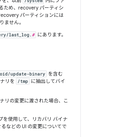
ンツを、以前
/system
内にファ
、recovery パーティシ
overy パーティションには
りません。
ry/last_log.
#
にあります。
oid/update-binary
を含む
イナリを
/tmp
に抽出してバイ
イナリの変更に渡された場合、こ
プを使用して、リカバリ バイナ
などの UI の変更についてで