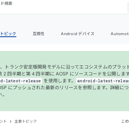
コード検索
トピック
互換性
Android デバイス
Automot
年より、トランク安定版開発モデルに沿ってエコシステムのプラ
 2 四半期と第 4 四半期に AOSP にソースコードを公開しま
id-latest-release
を使用します。
android-latest-relea
AOSP にプッシュされた最新のリリースを参照します。詳細に
い。
ント
主要トピック
この