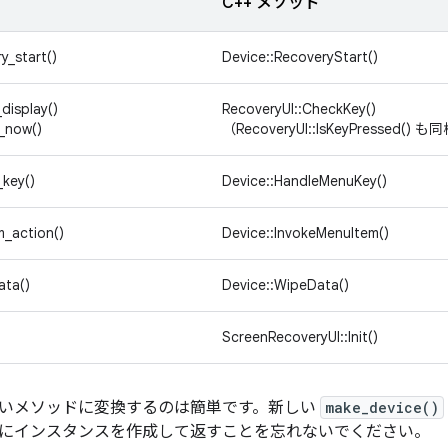
C++ メソッド
y_start()
Device::RecoveryStart()
display()
RecoveryUI::CheckKey()
_now()
（RecoveryUI::IsKeyPressed() も
key()
Device::HandleMenuKey()
m_action()
Device::InvokeMenuItem()
ata()
Device::WipeData()
ScreenRecoveryUI::Init()
いメソッドに変換するのは簡単です。新しい
make_device()
にインスタンスを作成して返すことを忘れないでください。