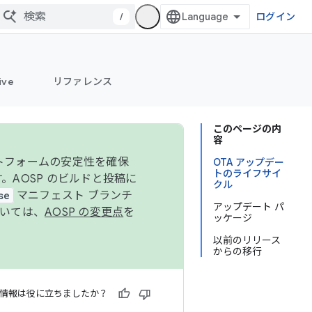
/
ログイン
ive
リファレンス
このページの内
容
ットフォームの安定性を確保
OTA アップデー
トのライフサイ
す。AOSP のビルドと投稿に
クル
se
マニフェスト ブランチ
アップデート パ
ついては、
AOSP の変更点
を
ッケージ
以前のリリース
からの移行
情報は役に立ちましたか？