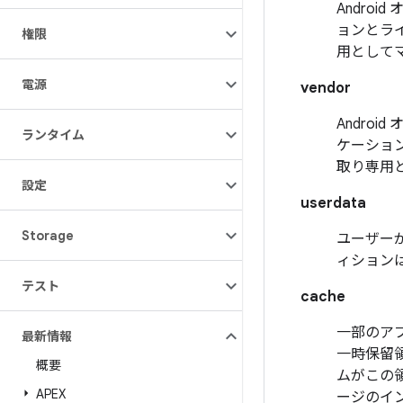
Andro
ョンとラ
権限
用として
電源
vendor
Andro
ランタイム
ケーショ
取り専用
設定
userdata
Storage
ユーザー
ィションは
テスト
cache
一部のア
最新情報
一時保留
概要
ムがこの
APEX
ージのイン