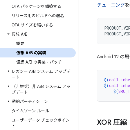
チューニング
を
OTA パッケージを構築する
リリース用のビルドへの署名
OTA サイズを縮小する
PRODUCT_VI
PRODUCT_VI
仮想 A
/
B
概要
仮想 A
/
B の実装
Android 
仮想 A
/
B の実装 - パッチ
レガシー A
/
B システム アップデ
ート
$(
call
inhe
$(
call
inhe
（非推奨）非 A
/
B システム アッ
$(
SRC_
プデート
動的パーティション
タイムゾーン ルール
ユーザーデータ チェックポイン
XOR 圧縮
ト