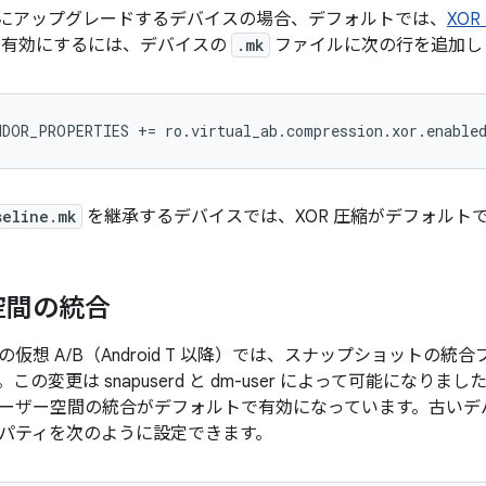
13 以降にアップグレードするデバイスの場合、デフォルトでは、
XO
縮を有効にするには、デバイスの
.mk
ファイルに次の行を追加し
NDOR_PROPERTIES
+=
ro
.
virtual_ab
.
compression
.
xor
.
enable
seline.mk
を継承するデバイスでは、XOR 圧縮がデフォルト
空間の統合
仮想 A/B（Android T 以降）では、スナップショットの
の変更は snapuserd と dm-user によって可能になりました。
ーザー空間の統合がデフォルトで有効になっています。古いデ
パティを次のように設定できます。