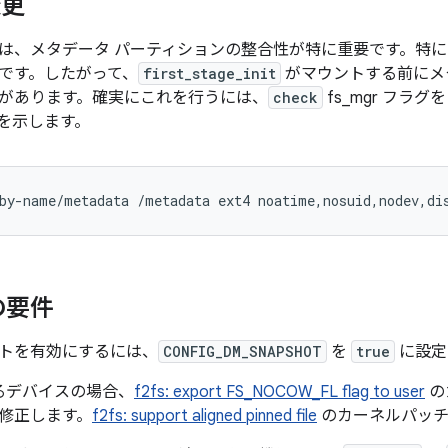
変更
は、メタデータ パーティションの整合性が特に重要です。特に 
です。したがって、
first_stage_init
がマウントする前にメ
があります。確実にこれを行うには、
check
fs_mgr フラグ
を示します。
の要件
トを有効にするには、
CONFIG_DM_SNAPSHOT
を
true
に設定
するデバイスの場合、
f2fs: export FS_NOCOW_FL flag to user
の
修正します。
f2fs: support aligned pinned file
のカーネルパッチ