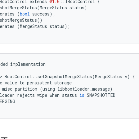
BootControl
extends
@1.0
::
IBootControl
{
shotMergeStatus
(
MergeStatus
status
)
erates
(
bool
success
);
shotMergeStatus
()
erates
(
MergeStatus
status
);
nded
implementation
>
BootControl
::
setSnapshotMergeStatus
(
MergeStatus
v
)
{
e
value
to
persistent
storage
misc
partition
(
using
libbootloader_message
)
loader
rejects
wipe
when
status
is
SNAPSHOTTED
ERGING