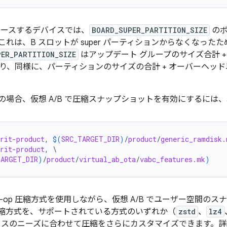
リリースするデバイスでは、
BOARD_SUPER_PARTITION_SIZE
のボ
れは、B スロットが super パーティションからなくなった
PER_PARTITION_SIZE
はアップデート グループのサイズ合計 
り、
同様に、パーティションのサイズの合計 + オーバーヘッ
13 以降の場合、仮想 A/B で圧縮スナップショットを有効にする
rit-product
, 
$(
SRC_TARGET_DIR
)
/
product
/
generic_ramdisk.
rit-product
, \

TARGET_DIR
)
/
product
/
virtual_ab_ota
/
vabc_features.mk
)
o-op 圧縮方式を使用しながら、仮想 A/B でユーザー空間の
縮方式を、サポートされている方式のいずれか（
zstd
、
lz4
バイスのニーズに合わせて圧縮をさらにカスタマイズできます。