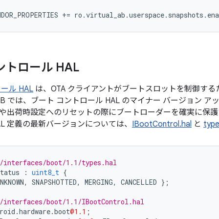
NDOR_PROPERTIES
+=
ro
.
virtual_ab
.
userspace
.
snapshots
.
ena
ントロール HAL
ール HAL
は、OTA クライアントがブートスロットを制御す
/B では、ブート コントロール HAL のマイナー バージョン
や出荷時設定へのリセットの際にブートローダーを確実に保護する
AL 定義の最新バージョンについては、
IBootControl.hal
と
type
/interfaces/boot/1.1/types.hal
tatus
:
uint8_t
{
UNKNOWN
,
SNAPSHOTTED
,
MERGING
,
CANCELLED
};
/interfaces/boot/1.1/IBootControl.hal
roid
.
hardware
.
boot
@1.1
;