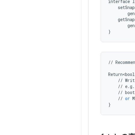
interface
I
setSnap
gen
getSnap
gen
}
//
Recomme
Return<bool
//
Writ
//
e
.
g
.
//
boot
//
or
M
}