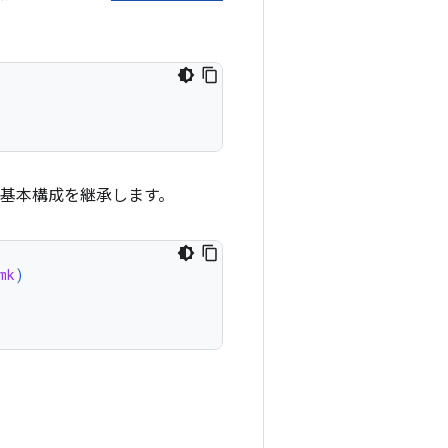
、次の基本構成を継承します。
mk
)