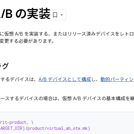
A
/
B の実装
に仮想 A/B を実装する、またはリリース済みデバイスをレト
変更する必要があります。
ラグ
使用するデバイスは、
A/B デバイスとして構成
し、
動的パーティシ
リリースするデバイスの場合は、仮想 A/B デバイスの基本構成
rit-product
, \

TARGET_DIR
)
/
product
/
virtual_ab_ota.mk
)