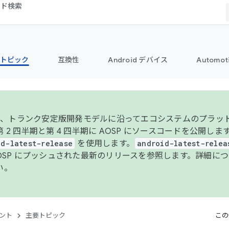
コード検索
トピック
互換性
Android デバイス
Automot
年より、トランク安定版開発モデルに沿ってエコシステムのプラ
 2 四半期と第 4 四半期に AOSP にソースコードを公開しま
id-latest-release
を使用します。
android-latest-relea
AOSP にプッシュされた最新のリリースを参照します。詳細に
い。
ント
主要トピック
この