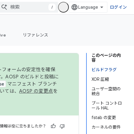
/
ログイン
ive
リファレンス
このページの内
容
ットフォームの安定性を確保
ビルドフラグ
す。AOSP のビルドと投稿に
XOR 圧縮
se
マニフェスト ブランチ
ユーザー空間の
ついては、
AOSP の変更点
を
統合
ブート コントロ
ール HAL
fstab の変更
情報は役に立ちましたか？
カーネルの要件