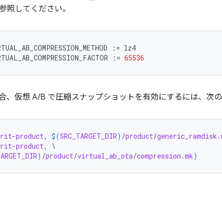
参照してください。
RTUAL_AB_COMPRESSION_METHOD
:=
lz4
RTUAL_AB_COMPRESSION_FACTOR
:=
65536
12 の場合、仮想 A/B で圧縮スナップショットを有効にするには
rit-product
, 
$(
SRC_TARGET_DIR
)
/
product
/
generic_ramdisk.
rit-product
, \

TARGET_DIR
)
/
product
/
virtual_ab_ota
/
compression.mk
)