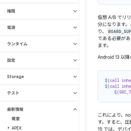
権限
仮想 A/B で
分になります。こ
電源
り、
BOARD_SU
である必要があ
ランタイム
ます。
Android 
設定
Storage
$(
call
inhe
$(
call
inhe
$(
SRC_
テスト
最新情報
これにより、n
概要
す。すると、圧
APEX
15 では、デ