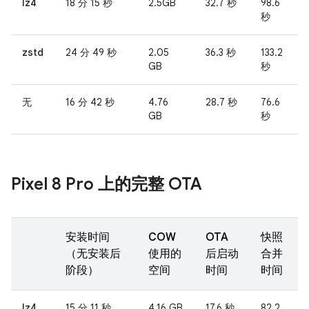
lz4
18 分 15 秒
2.5GB
32.7 秒
98.6
秒
zstd
24 分 49 秒
2.05
36.3 秒
133.2
GB
秒
无
16 分 42 秒
4.76
28.7 秒
76.6
GB
秒
Pixel 8 Pro 上的完整 OTA
安装时间
COW
OTA
快照
（无安装后
使用的
后启动
合并
阶段）
空间
时间
时间
lz4
15 分 11 秒
4.16 GB
17.6 秒
82.2