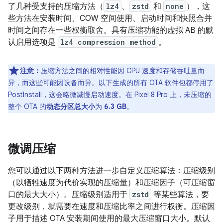
了几种受支持的压缩方法（
lz4
、
zstd
和
none
），这
些方法在安装时间、COW 空间使用、启动时间和快照合并
时间之间存在一些权衡取舍。具有压缩功能的虚拟 AB 的默
认启用选项是
lz4 compression method
。
注意：
压缩方法之间的相对性能因 CPU 速度和存储吞吐量而
异，而这些可能因设备而异。以下生成的所有 OTA 软件包都停用了
PostInstall，这会略微减慢启动速度。在 Pixel 8 Pro 上，未压缩的
整个 OTA 的
动态分区总大小
为
6.3 GB
。
微调压缩
您可以通过以下两种方法进一步自定义压缩算法：压缩级别
（以牺牲速度为代价实现的压缩量）和压缩因子（可压缩窗
口的最大大小）。
压缩级别适用于
zstd
等某些算法，要
更改级别，就需要在速度和压缩比率之间进行权衡。压缩因
子用于描述 OTA 安装期间使用的最大压缩窗口大小。默认