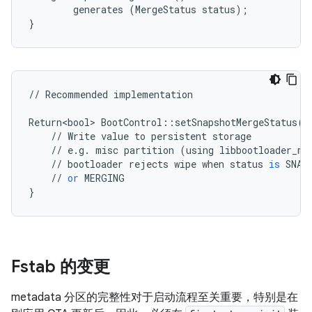
generates
(
MergeStatus
status
);
}
//
Recommended
implementation
Return<bool>
BootControl
::
setSnapshotMergeStatus
(
M
//
Write
value
to
persistent
storage
//
e
.
g
.
misc
partition
(
using
libbootloader_me
//
bootloader
rejects
wipe
when
status
is
SNAP
//
or
MERGING
}
Fstab 的变更
metadata 分区的完整性对于启动流程至关重要，特别是在