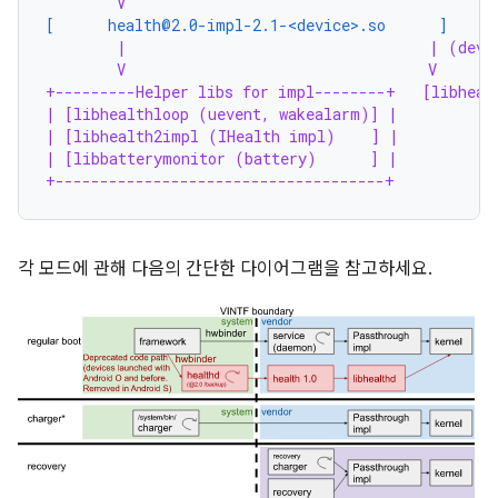
V
[      health@2.0-impl-2.1-<device>.so      ]
|                                  | (devi
V                                  V
+---------Helper libs for impl--------+   [libheal
| [libhealthloop (uevent, wakealarm)] |
| [libhealth2impl (IHealth impl)    ] |
| [libbatterymonitor (battery)      ] |
+-------------------------------------+
각 모드에 관해 다음의 간단한 다이어그램을 참고하세요.