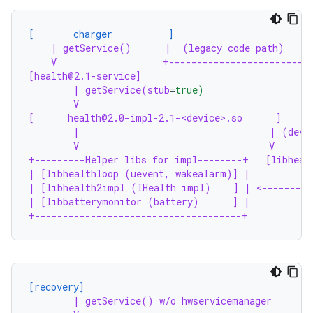
[       charger          ]
| getService()      |  (legacy code path)
V                   +-------------------------
[health@2.1-service]                              
| getService(stub
=
true)                   
V                                         
[      health@2.0-impl-2.1-<device>.so      ]     
|                                  | (devi
V                                  V      
+---------Helper libs for impl--------+   [libheal
| [libhealthloop (uevent, wakealarm)] |           
| [libhealth2impl (IHealth impl)    ] | <---------
| [libbatterymonitor (battery)      ] |
+-------------------------------------+
[recovery]
| getService() w/o hwservicemanager