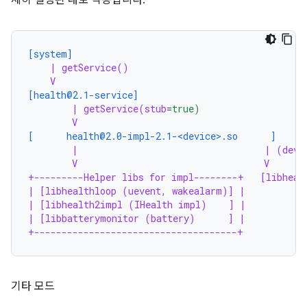
세히 설명된 대로 작동합니다.
[system]
| getService()
V
[health@2.1-service]
| getService(stub
=
true)
V
[      health@2.0-impl-2.1-<device>.so      ]
|                                  | (devi
V                                  V
+---------Helper libs for impl--------+   [libheal
| [libhealthloop (uevent, wakealarm)] |
| [libhealth2impl (IHealth impl)    ] |
| [libbatterymonitor (battery)      ] |
+-------------------------------------+
기타 모드