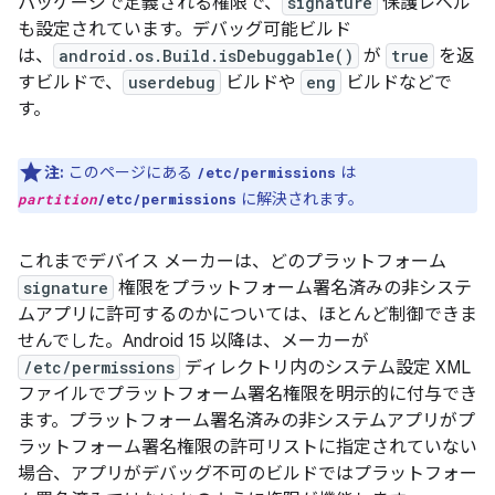
パッケージで定義される権限で、
signature
保護レベル
も設定されています。デバッグ可能ビルド
は、
android.os.Build.isDebuggable()
が
true
を返
すビルドで、
userdebug
ビルドや
eng
ビルドなどで
す。
注:
このページにある
は
/etc/permissions
に解決されます。
partition
/etc/permissions
これまでデバイス メーカーは、どのプラットフォーム
signature
権限をプラットフォーム署名済みの非システ
ムアプリに許可するのかについては、ほとんど制御できま
せんでした。Android 15 以降は、メーカーが
/etc/permissions
ディレクトリ内のシステム設定 XML
ファイルでプラットフォーム署名権限を明示的に付与でき
ます。プラットフォーム署名済みの非システムアプリがプ
ラットフォーム署名権限の許可リストに指定されていない
場合、アプリがデバッグ不可のビルドではプラットフォー