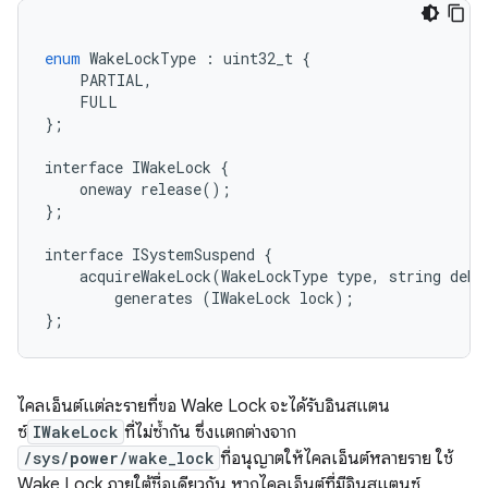
enum
WakeLockType
:
uint32_t
{
PARTIAL
,
FULL
};
interface
IWakeLock
{
oneway
release
();
};
interface
ISystemSuspend
{
acquireWakeLock
(
WakeLockType
type
,
string
debu
generates
(
IWakeLock
lock
);
};
ไคลเอ็นต์แต่ละรายที่ขอ Wake Lock จะได้รับอินสแตน
ซ์
IWakeLock
ที่ไม่ซ้ำกัน ซึ่งแตกต่างจาก
/sys/
power
/wake_lock
ที่อนุญาตให้ไคลเอ็นต์หลายราย ใช้
Wake Lock ภายใต้ชื่อเดียวกัน หากไคลเอ็นต์ที่มีอินสแตนซ์