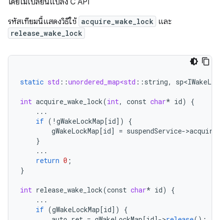
โดยไม่เปลี่ยนแปลง C API
รหัสเทียมนี้แสดงวิธีใช้
acquire_wake_lock
และ
release_wake_lock
static
std
:
:
unordered_map<std
:
:
string
,
sp<IWakeLoc
int
acquire_wake_lock
(
int
,
const
char
*
id
)
{
...
if
(
!
gWakeLockMap
[
id
]
)
{
gWakeLockMap
[
id
]
=
suspendService
-
>
acquire
}
...
return
0
;
}
int
release_wake_lock
(
const
char
*
id
)
{
...
if
(
gWakeLockMap
[
id
]
)
{
auto
ret
=
gWakeLockMap
[
id
]-
>
release
();