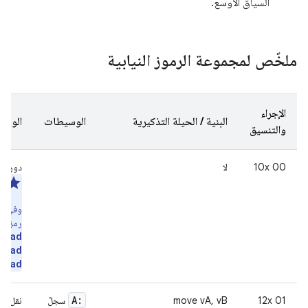
السياق الأوسع.
ملخّص لمجموعة الرموز النيابية
الإجراء
البنية / الحيلة التذكيرية
الوسيطات
الوص
والتنسيق
00 10x
لا
دورات 
مل
ال
وفي هذ
رمز الت
load
load
load
A:
01 12x
move vA, vB
سجلّ
نقل مح