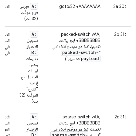
A:
‫2a 30t
goto/32 +AAAAAAAA
فهرس
الانتقا
فرع موقَّت
(32 بت)
A:
2b 31t
packed-switch vAA,
الانتقا
+BBBBBBBB
(مع بيانات
تسجيل
السجلّ 
تكميلية كما هو موضح أدناه في
للاختبار
في نطاق
B:
packed-switch-
"
في حال
payload
التنسيق")
تعليمات
وهمية
لبيانات
الجدول مع
إزاحة
"الفرع"
الموقَّعة (32
بت)
A:
2c 31t
sparse-switch vAA,
الانتقا
+BBBBBBBB
(مع بيانات
تسجيل
السجلّ
تكميلية كما هو موضّح أدناه في
للاختبار
الموضع،
B:
sparse-switch-
"تنسيق
تطابق 