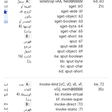
A:
60..6d
vAA, field@BBBB
staticop
‫s
سجلّ
نفِّذ ع
21c
60: sget
القيمة أو
الثابت 
61: sget-wide
الزوج، قد
مل
62: sget-object
يكون
مع
63: sget-boolean
المصدر أو
لتكون إ
64: sget-byte
الوجهة (8
65: sget-char
بتات)
B:
66: sget-short
67: sput
فهرس
68: sput-wide
مرجع
69: sput-object
الحقل
6a: sput-boolean
الثابت (16
6b: sput-byte
بتًا)
6c: sput-char
6d: sput-short
A:
6e..72
{vC, vD, vE, vF,
kind
invoke-
عدد
استخدِم
35c
vG}, meth@BBBB
كلمات
وُجدت)
6e: invoke-virtual
الوسيطة (4
كتوجيه 
6f: invoke-super
بت)
يتم اس
B:
70: invoke-direct
شخصي 
71: invoke-static
فهرس