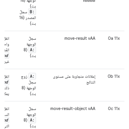
vBBBB
الوجهة (16
بت)
B:
سجلّ
المصدر (16
بت)
0a 11x
move-result vAA
سجلّ
انقل ال
الوجهة
واحدة
A:
(8
المُشا
kind
بت)
غير عن
A:
0b 11x
إعلانات متجاوبة على مستوى
زوج
انقل نت
kind
النتائج
سجلّ
الوجهة (8
ذلك كت
بت)
يمكن ت
0c 11x
move-result-object vAA
سجلّ
انقل ن
الوجهة
السجلّ 
kind
A:
(8
بت)
التي لا