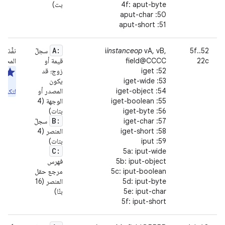
4f: aput-byte
بت)
50: aput-char
51: aput-short
A:
52..5f
vA, vB,
instanceop
i
سجلّ
نفِّذ ع
22c
field@CCCC
قيمة أو
المحدَّ
52: iget
زوج؛ قد
مل
53: iget-wide
يكون
مع
54: iget-object
المصدر أو
لتكون إ
55: iget-boolean
الوجهة (4
56: iget-byte
بتات)
B:
57: iget-char
سجلّ
58: iget-short
العنصر (4
59: iput
بتات)
C:
5a: iput-wide
5b: iput-object
فهرس
5c: iput-boolean
مرجع حقل
5d: iput-byte
العنصر (16
5e: iput-char
بتًا)
5f: iput-short