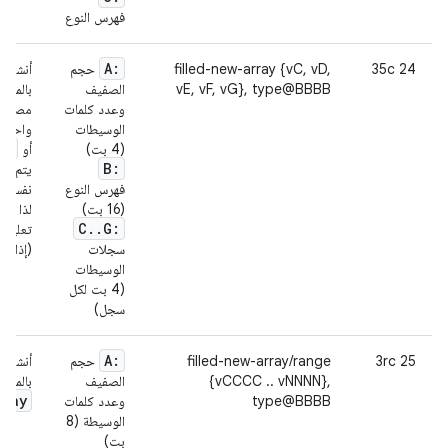
فهرس النوع
A:
24 35c
filled-new-array {vC, vD,
حجم
أنشئ صف
vE, vF, vG}, type@BBBB
الصفيف
بالمحت
وعدد كلمات
مصفوفة
الوسيطات
واحدة 
le
(4 بت)
أو
B:
يتم تخز
فهرس النوع
نفسها ا
(16 بت)
لذا يج
C
.
.
G:
تعليما
سجلات
(إذا ك
الوسيطات
(4 بت لكل
سجل)
A:
25 3rc
filled-new-array/range
حجم
أنشئ صف
{vCCCC .. vNNNN},
الصفيف
بالمحت
rray
type@BBBB
وعدد كلمات
الوسيطة (8
بت)