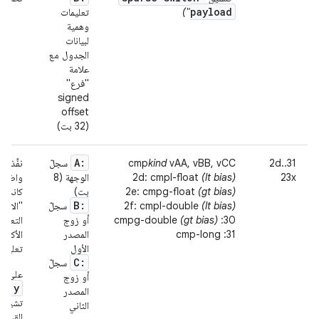
payload
")
تعليمات
وهمية
لبيانات
الجدول مع
علامة
"فرع"
signed
offset
(32 بت)
A:
2d..31
vAA, vBB, vCC
kind
cmp
سجلّ
نفِّذ م
23x
(lt bias)
2d: cmpl-float
الوجهة (8
واضب
(gt bias)
2e: cmpg-float
بت)
كانت
B:
(lt bias)
2f: cmpl-double
سجلّ
"الانحر
30: cmpg-double
(gt bias)
أو زوج
التعام
31: cmp-long
المصدر
الأكبر 
الأول
تعليما
C:
سجلّ
على سبي
أو زوج
< y
،
المصدر
تشير ا
الثاني
القيم ا