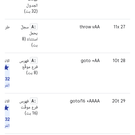
الجدول
(32 بت)
A:
27 11x
throw vAA
سجلّ
طرح الا
يحمل
استثناءً (8
بت)
A:
28 10t
goto +AA
فهرس
الانتقا
فرع موقَّع
مل
(8 بت)
(ي
o/32
الفرع).
A:
29 20t
goto/16 +AAAA
فهرس
الانتقا
فرع موقَّت
مل
(16 بت)
(ي
o/32
الفرع).