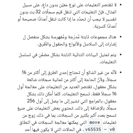
لا تقتصر التعليمات على نوع معيّن بدون داعٍ. على سبيل
المثال، فإنّ التعليمات التي تنقل قيم سجلّات 32 بت بدون
تفسير لا يجب أن تحدّد ما إذا كانت تنقل أعدادًا صحيحة أو
أعدادًا كسرية.
هناك مجموعات ثابتة مُدرَجة ومُفهرسة بشكل منفصل ل
إشارات إلى السلاسل والأنواع والحقول والطُرق.
يتم تمثيل البيانات الثنائية الثابتة بشكل مضمّن في تسلسل
التعليمات.
لأنّه من غير الشائع أن تحتاج إحدى الطرق إلى أكثر من 16
سجلاً، ولأنّ الحاجة إلى أكثر من ثمانية سجلات
شائعة
بشكل معقول، تقتصر العديد من التعليمات على معالجة أول
16 سجلاً فقط. تسمح التعليمات، كلما أمكن ذلك بشكل
معقول، بالمراجع التي تشير إلى ما يصل إلى أول 256
سجلًّا. بالإضافة إلى ذلك، تحتوي بعض التعليمات على صيغ
تسمح بعدد أكبر بكثير من السجلات، بما في ذلك زوج من
تعليمات
move
التي يمكنها معالجة السجلات في النطاق
v0
–
v65535
. في الحالات التي لا يكون فيها أحد