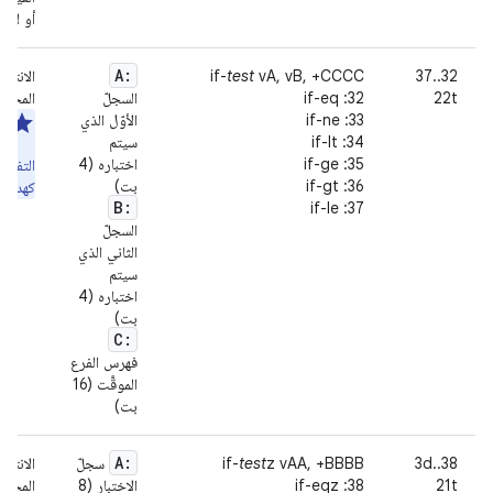
أو لأنّ
A:
32..37
vA, vB, +CCCC
test
if-
الانتقا
22t
32: if-eq
السجلّ
المحدّد
33: if-ne
الأوّل الذي
مل
34: if-lt
سيتم
(ي
35: if-ge
اختباره (4
التفر
36: if-gt
بت)
كهدف ق
B:
37: if-le
السجلّ
الثاني الذي
سيتم
اختباره (4
بت)
C:
فهرس الفرع
الموقَّت (16
بت)
A:
38..3d
z vAA, +BBBB
test
if-
سجلّ
الانتقا
21t
38: if-eqz
الاختبار (8
المحدّدة تقار