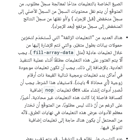
الصيغ الخاصة بالتعليمات متاحًا لمعالجة سجلّ مطلوب، من
المتوقّع أن يتم نقل محتويات السجلّ من السجلّ الأصلي إلى
سجلّ منخفض (قبل الإجراء ) و/أو نقلها من سجلّ النتائج
المنخفض إلى سجلّ مرتفع (بعد الإجراء).
هناك العديد من "التعليمات الزائفة" التي تُستخدَم لتخزين
حمولات بيانات بطول متغيّر، والتي تتم الإشارة إليها من
خلال تعليمات عاديّة (مثل
fill-array-data
). يجب
ألّا يتم العثور على هذه التعليمات مطلقًا أثناء عملية التنفيذ
العادية. بالإضافة إلى ذلك، يجب أن تكون تعليمات موجودة
في أماكن بدء تعليمات برمجية ثنائية القيمة ذات أرقام
زوجية (أي محاذاة 4 بايت). لاستيفاء هذا الشرط، يجب أن
تُصدِر أدوات إنشاء ملف dex تعليمات
nop
إضافية
كمسافة فاصلة إذا كانت هذه التعليمات غير محاذية. أخيرًا،
على الرغم من أنّ ذلك ليس مطلوبًا، من المتوقّع أن تختار
معظم الأدوات عرض هذه التعليمات في نهايات الطرق، لأنّه
من المحتمل أن يكون هناك حاجة إلى تعليمات إضافية
للتوغّل فيها.
عند التثبيت على نظام قيد التشغيل، قد يتم تغيير بعض