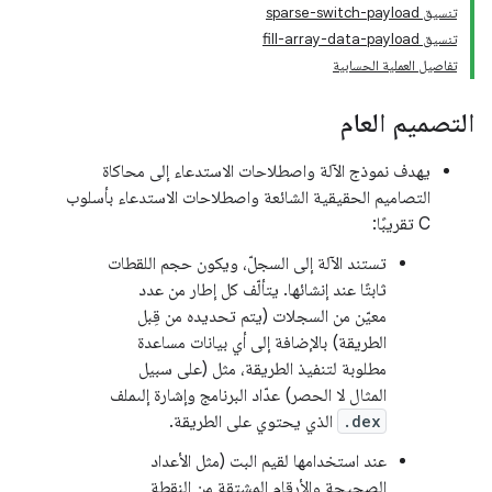
تنسيق sparse-switch-payload
تنسيق fill-array-data-payload
تفاصيل العملية الحسابية
التصميم العام
يهدف نموذج الآلة واصطلاحات الاستدعاء إلى محاكاة
التصاميم الحقيقية الشائعة واصطلاحات الاستدعاء بأسلوب
C تقريبًا:
تستند الآلة إلى السجلّ، ويكون حجم اللقطات
ثابتًا عند إنشائها. يتألّف كل إطار من عدد
معيّن من السجلات (يتم تحديده من قِبل
الطريقة) بالإضافة إلى أي بيانات مساعدة
مطلوبة لتنفيذ الطريقة، مثل (على سبيل
المثال لا الحصر) عدّاد البرنامج وإشارة إلىملف
.dex
الذي يحتوي على الطريقة.
عند استخدامها لقيم البت (مثل الأعداد
الصحيحة والأرقام المشتقة من النقطة