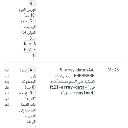
B:
فهرس النوع
(16 بت)
C:
سجل
الوسيطة
الأولى (16
بت)
N = A
+ C -
1
A:
26 31t
fill-array-data vAA,
إشارة
املأ ال
+BBBBBBBB
(مع بيانات
إلى
المرجع
تكميلية على النحو المحدّد أدناه
المصفوفة
يتطابق
fill-array-data-
في "
(8 بت)
على عن
B:
payload
التنسيق")
إزاحة
الصفيف
"الفرع"
الجدول،
ذات القيمة
فقط من
الموجبة إلى
التعليمة
الزائفة
لبيانات