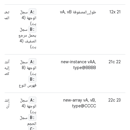
A:
21 12x
طول_المصفوفة vA, vB
سجلّ
تخزين 
الوجهة (4
المحدّد
بت)
B:
سجلّ
يحمل مرجع
الصفيف (4
بت)
A:
22 21c
new-instance vAA,
سجلّ
أنشئ مث
type@BBBB
الوجهة (8
إليه ف
بت)
كصفيف
B:
فهرس النوع
A:
23 22c
new-array vA, vB,
سجلّ
إنشاء 
type@CCCC
الوجهة (4
أن يكو
بت)
B:
سجلّ
الحجم
C: