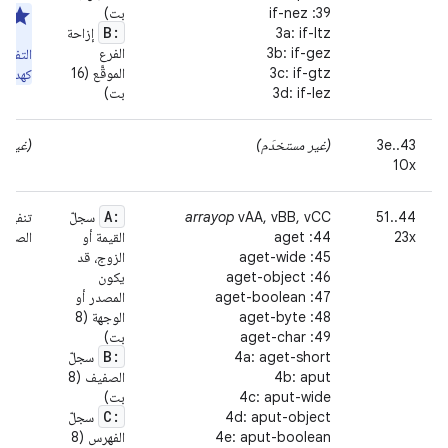
39: if-nez
بت)
مل
B:
3a: if-ltz
إزاحة
(ي
3b: if-gez
الفرع
التفر
3c: if-gtz
الموقَّع (16
كهدف ق
3d: if-lez
بت)
‫3e..43
(غير مستخدَم)
(غير م
10x
A:
44..51
vAA, vBB, vCC
arrayop
سجلّ
تنفيذ 
23x
44: aget
القيمة أو
الصفيف
45: aget-wide
الزوج، قد
46: aget-object
يكون
47: aget-boolean
المصدر أو
48: aget-byte
الوجهة (8
49: aget-char
بت)
B:
4a: aget-short
سجلّ
4b: aput
الصفيف (8
4c: aput-wide
بت)
C:
4d: aput-object
سجلّ
4e: aput-boolean
الفهرس (8