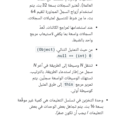
العائمة)، تُعتبر السجلات بسعة 32 بت. يتم
استخدام أزواج السجلّ المجاورة للقيم 64
بت. ما مِن شرط للتنسيق لمثيلات السجلات.
عند استخدامها لمراجع الكائنات، تُعدّ
السجلات واسعة بما يكفي لاستيعاب مرجع
واحد بالضبط.
من حيث التمثيل الثنائي،
(Object)
.
null == (int) 0
تنتقل
N
وسيطة إلى الطريقة في آخر
N
سجل من إطار استدعاء الطريقة، بالترتيب.
تستهلك الوسيطات الواسعة سجلّين. يتم
تمرير مرجع
this
إلى طرق المثيل
كوسيطة أولى.
وحدة التخزين في تسلسل التعليمات هي كمية غير موقَّعة
بسعة 16 بت. يتم تجاهل بعض الوحدات في بعض
التعليمات / يجب أن تكون صفرًا.