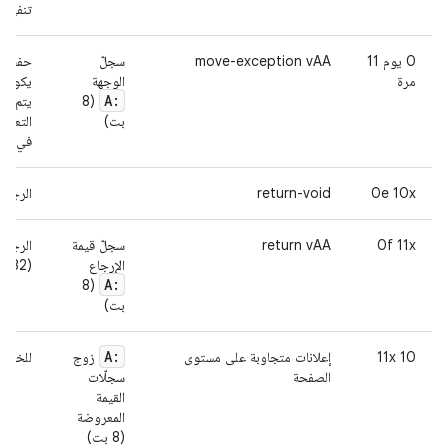
تنفيذه
0 يوم 11
move-exception vAA
سجلّ
حفظ اس
مرة
الوجهة
يكون هذ
A:
(8
يتم تج
بت)
التعليم
في أي 
0e 10x
return-void
الرجو
0f 11x
return vAA
سجلّ قيمة
الرجوع
الإرجاع
(32 بت)
A:
(8
بت)
A:
10 11x
إعلانات متجاوبة على مستوى
زوج
للخروج 
الصفحة
سجلّات
القيمة
المعروضة
(8 بت)