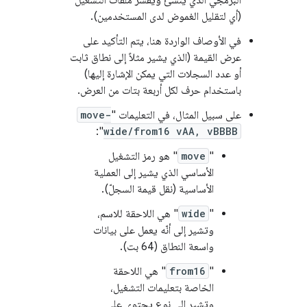
البرمجي الذي ينشئ ويفسّر ملفّات التشغيل
(أي لتقليل الغموض لدى المستخدمين).
في الأوصاف الواردة هنا، يتم التأكيد على
عرض القيمة (الذي يشير مثلاً إلى نطاق ثابت
أو عدد السجلات التي يمكن الإشارة إليها)
باستخدام حرف لكل أربعة بتات من العرض.
على سبيل المثال، في التعليمات "
move-
":
wide/from16 vAA, vBBBB
"
move
" هو رمز التشغيل
الأساسي الذي يشير إلى العملية
الأساسية (نقل قيمة السجلّ).
"
wide
" هي اللاحقة للاسم،
وتشير إلى أنّه يعمل على بيانات
واسعة النطاق (64 بت).
"
from16
" هي اللاحقة
الخاصة بتعليمات التشغيل،
وتشير إلى نوع يحتوي على