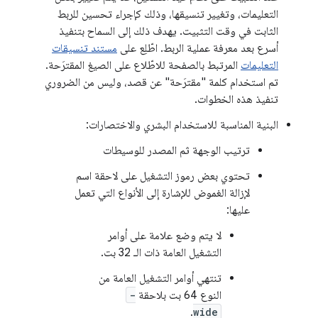
التعليمات، وتغيير تنسيقها، وذلك كإجراء تحسين للربط
الثابت في وقت التثبيت. يهدف ذلك إلى السماح بتنفيذ
أسرع بعد معرفة عملية الربط. اطّلِع على
مستند تنسيقات
التعليمات
المرتبط بالصفحة للاطّلاع على الصيغ المقترَحة.
تم استخدام كلمة "مقترَحة" عن قصد، وليس من الضروري
تنفيذ هذه الخطوات.
البنية المناسبة للاستخدام البشري والاختصارات:
ترتيب الوجهة ثم المصدر للوسيطات
تحتوي بعض رموز التشغيل على لاحقة اسم
لإزالة الغموض للإشارة إلى الأنواع التي تعمل
عليها:
لا يتم وضع علامة على أوامر
التشغيل العامة ذات الـ 32 بت.
تنتهي أوامر التشغيل العامة من
النوع 64 بت بلاحقة
-
.
wide