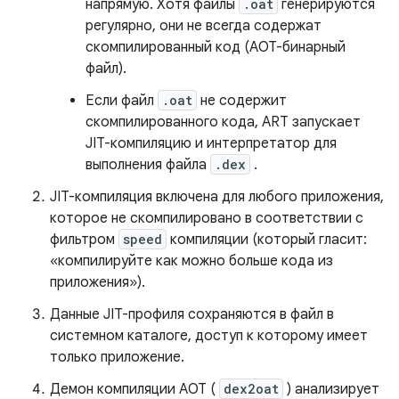
напрямую. Хотя файлы
.oat
генерируются
регулярно, они не всегда содержат
скомпилированный код (AOT-бинарный
файл).
Если файл
.oat
не содержит
скомпилированного кода, ART запускает
JIT-компиляцию и интерпретатор для
выполнения файла
.dex
.
JIT-компиляция включена для любого приложения,
которое не скомпилировано в соответствии с
фильтром
speed
компиляции (который гласит:
«компилируйте как можно больше кода из
приложения»).
Данные JIT-профиля сохраняются в файл в
системном каталоге, доступ к которому имеет
только приложение.
Демон компиляции AOT (
dex2oat
) анализирует