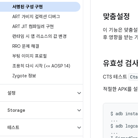
서명된 구성 구현
맞춤설정
ART 가비지 컬렉션 디버그
ART JIT 컴파일러 구현
이 기능은 맞춤설
런타임 시 앱 리소스의 값 변경
후 영향을 받는 기
RRO 문제 해결
부팅 이미지 프로필
유효성 검
조용히 다시 시작 (<= AOSP 14)
Zygote 정보
CTS 테스트
Ct
적절한 APK를 
설정
Storage
$
adb
insta
...

$
adb
logca
테스트
...
