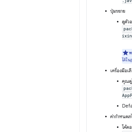
.ja
ปุ่มขยาย
ดูตัว
pac
ixi
ห
ได้ใน
เครื่องมือเ
คุณดู
pac
App
Defa
ค่ากำหนดส
โค้ดอยู