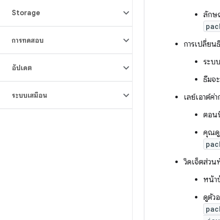
Storage
ลักษ
pac
การทดสอบ
การเปลี่ยน
ระบบจ
อัปเดต
ธีมจ
ระบบเสมือน
เลย์เอาต์ค
ตอนนี
คุณดู
pac
วิดเจ็ตส่ว
หน้า
ดูตัว
pac