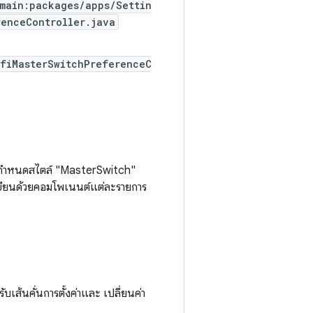
/main:packages/apps/Settin
renceController.java
ifiMasterSwitchPreferenceC
้ค่ากำหนดสไตล์ "MasterSwitch"
่เขียนด้วยคอมโพเนนต์แต่ละรายการ
เส้นคั่นการตั้งค่าและ เปลี่ยนค่า