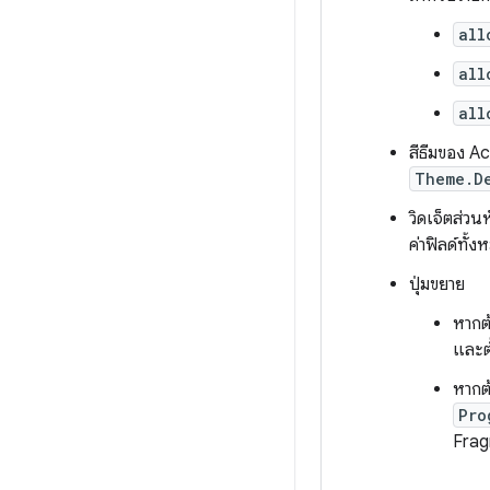
all
all
all
สีธีมของ A
Theme.D
วิดเจ็ตส่ว
ค่าฟิลด์ทั้
ปุ่มขยาย
หากต
และต
หากต
Pro
Fra