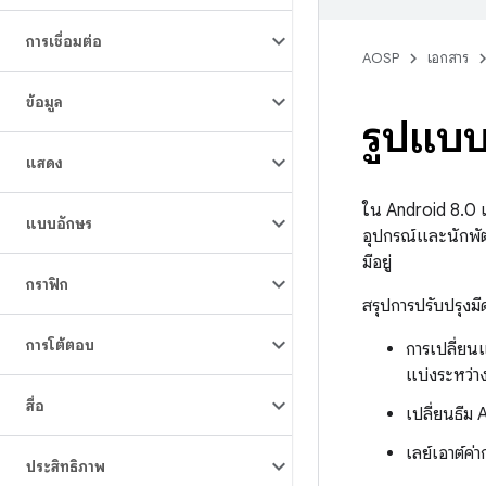
การเชื่อมต่อ
AOSP
เอกสาร
ข้อมูล
รูปแบ
แสดง
ใน Android 8.0 เ
แบบอักษร
อุปกรณ์และนักพัฒน
มีอยู่
กราฟิก
สรุปการปรับปรุงมีดั
การโต้ตอบ
การเปลี่ยน
แบ่งระหว่า
สื่อ
เปลี่ยนธีม 
เลย์เอาต์ค่
ประสิทธิภาพ