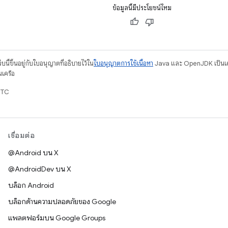
ข้อมูลนี้มีประโยชน์ไหม
บนี้ขึ้นอยู่กับใบอนุญาตที่อธิบายไว้ใน
ใบอนุญาตการใช้เนื้อหา
Java และ OpenJDK เป็นเคร
นเครือ
UTC
เชื่อมต่อ
@Android บน X
@AndroidDev บน X
บล็อก Android
บล็อกด้านความปลอดภัยของ Google
แพลตฟอร์มบน Google Groups