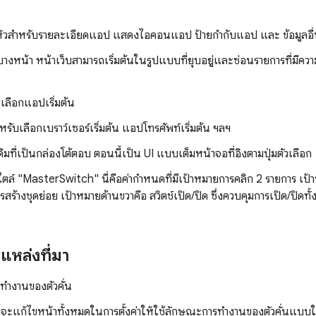
นหัวสำหรับรายละเอียดแอป แสดงไอคอนแอป ป้ายกำกับแอป และ ข้อมูลอื
างหน้า หน้าเว็บสามารถเริ่มต้นในรูปแบบที่ยุบอยู่และซ่อนรายการที่มีควา
ือเลือกแอปเริ่มต้น
หรับเลือกเบราว์เซอร์เริ่มต้น แอปโทรศัพท์เริ่มต้น ฯลฯ
ิมที่เป็นกล่องโต้ตอบ ตอนนี้เป็น UI แบบเต็มหน้าจอที่อิงตามปุ่มตัวเลือก
ตล์ "MasterSwitch" นี่คือค่ากำหนดที่มีเป้าหมายการคลิก 2 รายการ เป้
ร้างชุดย่อย เป้าหมายด้านขวาคือ สวิตช์เปิด/ปิด ซึ่งควบคุมการเปิด/ปิดทั้
แหล่งที่มา
ำงานของตัวคั่น
จะแก้ไขหน้าทั้งหมดในการตั้งค่าให้ใช้ลักษณะการทำงานของตัวคั่นแบบใ