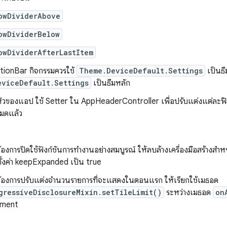
owDividerAbove
owDividerBelow
owDividerAfterLastItem
ctionBar กิจกรรมควรใช้
Theme.DeviceDefault.Settings
เป็นธี
eviceDefault.Settings
เป็นธีมหลัก
นหัวของแอป ใช้ Setter ใน AppHeaderController เพื่อปรับแต่งแต่ละฟิ
งหมดแล้ว
้องการปิดใช้ฟังก์ชันการทำงานอย่างสมบูรณ์ ให้ลบล้างเครื่องมือสร้างส
ั้งค่า keepExpanded เป็น true
้องการปรับแต่งจำนวนรายการที่จะแสดงในตอนแรก ให้เรียกใช้เมธอด
gressiveDisclosureMixin.setTileLimit()
ระหว่างเมธอด
on
gment