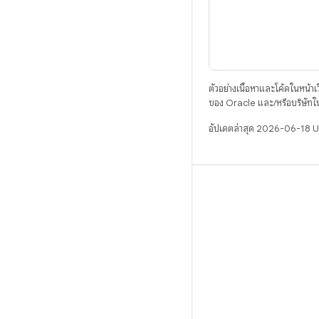
ตัวอย่างเนื้อหาและโค้ดในหน้าเว็
ของ Oracle และ/หรือบริษัทใ
อัปเดตล่าสุด 2026-06-18 
บิวด์
ที่เก็บสำหรับ Android
ข้อกำหนด
ดาวน์โหลด
แสดงพรีวิวไบนารี
อิมเมจเวอร์ชันโรงงาน