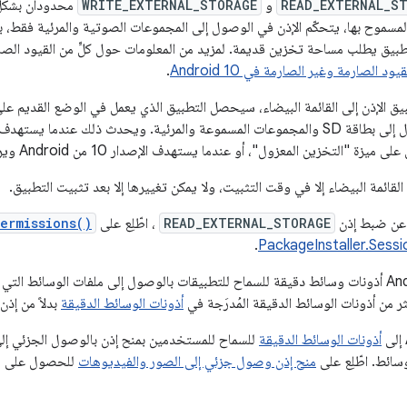
READ_EXTERNAL_S
و
WRITE_EXTERNAL_STORAGE
محدودان بشكلٍ ب
طبيق يطلب مساحة تخزين قديمة. لمزيد من المعلومات حول كلٍّ من القيود الصار
قيود الصارمة وغير الصارمة في Android 10
.
طبيق الإذن إلى القائمة البيضاء، سيحصل التطبيق الذي يعمل في الوضع القديم على
يزة "التخزين المعزول"، أو عندما يستهدف الإصدار 10 من Android ويرفض هذه الميزة.
لقائمة البيضاء إلا في وقت التثبيت، ولا يمكن تغييرها إلا بعد تثبيت التطبيق.
 عن ضبط إذن
READ_EXTERNAL_STORAGE
، اطّلِع على
ermissions()
.
PackageInstaller.Sess
يقدّم نظام Android 13 أذونات وسائط دقيقة للسماح للتطبيقات بالوصول إلى ملفات الوسائ
ر من أذونات الوسائط الدقيقة المُدرَجة في
أذونات الوسائط الدقيقة
بدلاً من إذن
أذونات الوسائط الدقيقة
للسماح للمستخدمين بمنح إذن بالوصول الجزئي إلى
سائط. اطّلِع على
منح إذن وصول جزئي إلى الصور والفيديوهات
للحصول على مز