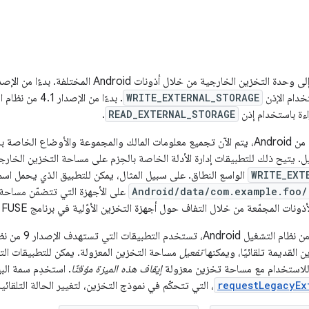
خدام الإذن
WRITE_EXTERNAL_STORAGE
اءة باستخدام إذن
READ_EXTERNAL_STORAGE
.
بدءًا من الإصدار 4.4 من Android، يتم الآن تجميع معلومات المالك والمجموعة والأوضا
دليل. يتيح ذلك للتطبيقات إدارة الأدلة الخاصة بالحِزم على مساحة التخزين الخار
WRITE_EXT
الواسع النطاق. على سبيل المثال، يمكن للتطبيق الذي يحمل اس
Android/data/com.example.foo/
على الأجهزة التي تتضمّن مساحة
ات المجمّعة من خلال التفاف حول أجهزة التخزين الأوّلية في برنامج FUSE الخفي.
 القديمة تلقائيًا، ويمكنها
تفعيل
ًا للاستخدام مع مساحة تخزين معزولة
إيقاف هذه الميزة مؤقتًا
. استخدِم سمة البي
requestLegacyEx
، التي تتحكّم في نموذج التخزين، لتغيير الحالة التلقائية