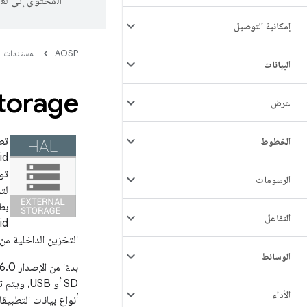
المحتوى إلى لغ
إمكانية التوصيل
AOSP
المستندات
البيانات
torage
عرض
الخطوط
Android
تو
الرسومات
لتخ
التفاعل
Android إمكاني
التخزين الداخلية من خ
الوسائط
بدءًا من الإصدار 6.0 من نظام التشغيل Android، يتيح هذا النظام
SD أو SB
الأداء
أنواع بيانات التطبيقا