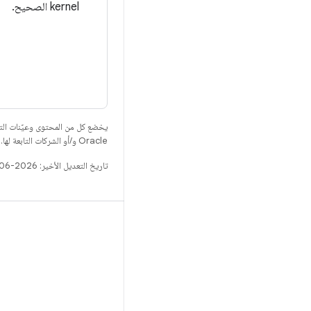
kernel الصحيح.
يخضع كل من المحتوى وعيّنات الت
Oracle و/أو الشركات التابعة لها.
تاريخ التعديل الأخير: 2026-06-18 (حسب التوقيت العالمي المتفَّق عليه)
الإصدار
مستودع Android
المتطلّبات
التنزيل