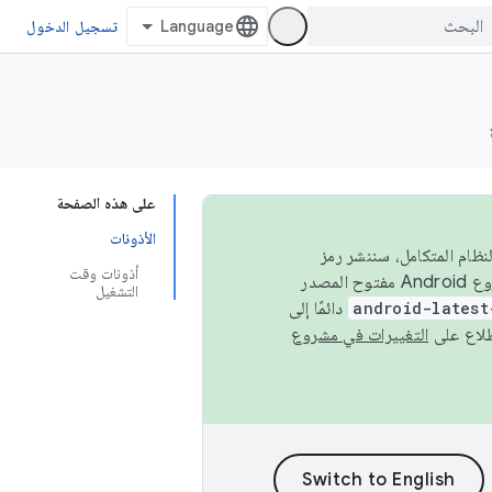
تسجيل الدخول
على هذه الصفحة
الأذونات
 في النظام المتكامل، سننشر رمز
أذونات وقت
المصدر في مشروع Android مفتوح المصدر (AOSP) في الربعَين الثاني والرابع. لبناء مشروع Android مفتوح المصدر
التشغيل
android-latest
دائمًا إلى
التغييرات في مشروع