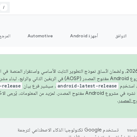
/
التوافق
أجهزة Android
Automotive
المرجع
اعتبارًا من عام 2026، ولضمان اتّساق نموذج التطوير الثابت الأساسي واستقرار المنصة
 استخدِم
android-latest-release
. سيشير فرع بيان
-release
ح المصدر. لمزيد من المعلومات، يُرجى الاطّلاع على
.
تستخدم Google تكنولوجيا الذكاء الاصطناعي لترجمة