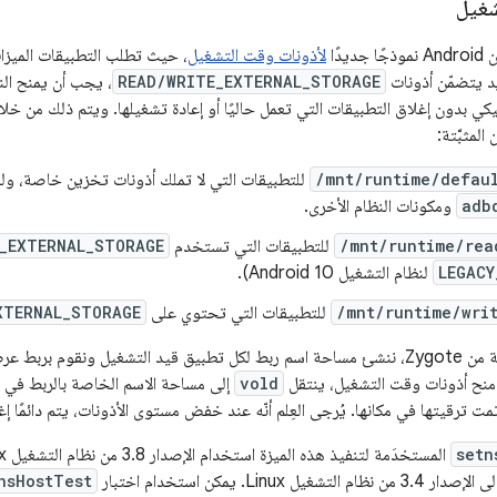
شغيل
لأذونات وقت التشغيل
، حيث تطلب التطبيقات الميزا
يد يتضمّن أذونات
READ/WRITE_EXTERNAL_STORAGE
، يجب أن يمنح ال
كي بدون إغلاق التطبيقات التي تعمل حاليًا أو إعادة تشغيلها. ويتم ذلك من 
لمثبَّتة:
/mnt/runtime/defau
للتطبيقات التي لا تملك أذونات تخزين خاصة، ولل
adb
ومكونات النظام الأخرى.
/mnt/runtime/rea
للتطبيقات التي تستخدم
_EXTERNAL_STORAGE
LEGACY
لنظام التشغيل Android 10).
/mnt/runtime/wri
للتطبيقات التي تحتوي على
XTERNAL_STORAGE
في وقت إنشاء نسخة من Zygote، ننشئ مساحة اسم ربط لكل تطبيق قيد التشغيل ونقو
نح أذونات وقت التشغيل، ينتقل
vold
إلى مساحة الاسم الخاصة بالربط في ال
 ترقيتها في مكانها. يُرجى العِلم أنّه عند خفض مستوى الأذونات، يتم دائمًا إغ
setn
Linux. يمكن استخدام اختبار
nsHostTest