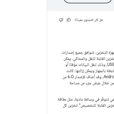
هل كان المحتوى مفيدًا؟
يزات أجهزة التخزين. تتوافق جميع إصدارات
زين القابلة للنقل والمحاكي. يمكن
باستخدام وسائط تخزين مادية، مثل بطاقة SD أو USB، وذلك لنقل البيانات مؤقتًا أو
بطة بالجهاز ويمكن إزالتها. كانت
بطاقات SD متاحة كوحدات تخزين محمولة منذ الإصدار 1.0 من نظام التشغيل Android، وقد أضاف الإصدار 6.0 من
ن خلال عرض جزء من مساحة
ي تتوفّر في وسائط مادية، مثل بطاقة
التخزين القابلة للتخصيص" تخزين كل