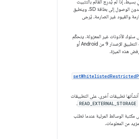
سيط، إذا لم يُدرِج القائم بالتثبيت
التطبيق في القائمة المسموح بها، يتحكّم الإذن في الوصول إلى المجموعات الصوتية والمرئية فقط، بدون الوصول إلى بطاقة SD. وينطبق
مة والقيود غير الصارمة، يُرجى
 سلوك الأذونات غير المعزولة. يتحكّم
هذا الإذن في الوصول إلى بطاقة SD والمجموعات المسموعة والمرئية. ويحدث ذلك عندما يستهدف التطبيق الإصدار 9 من Android أو
setWhitelistedRestrictedP
ط التي أنشأتها تطبيقات أخرى. على التطبيقات
.
READ_EXTERNAL_STORAGE
 مكتبة الوسائط المرئية عندما تطلب
يد من المعلومات.