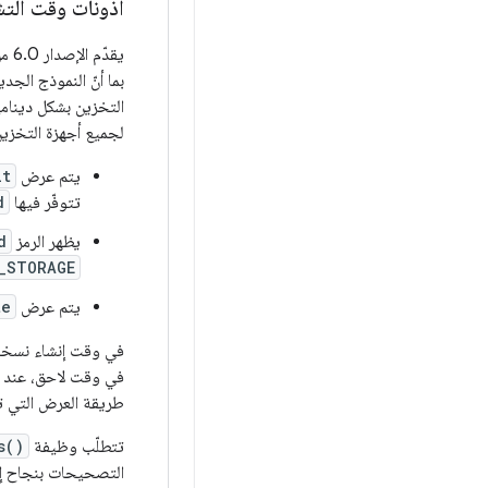
أذونات وقت الت
يقدّم الإصدار 6.0 من Android نموذجًا جديدًا
بما أنّ النموذج الجد
التخزين بشكل دينامي
لجميع أجهزة التخزين ا
يتم عرض
lt
تتوفّر فيها
d
يظهر الرمز
d
_STORAGE
يتم عرض
te
في وقت لاحق، عند م
طريقة العرض التي تمت
تتطلّب وظيفة
s()
التصحيحات بنجاح إلى الإصدار 3.4 من نظام التشغيل 