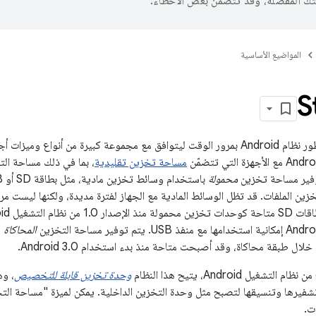
تك المفضّلة، وقد تتضمّن بعض الأخطاء.
المواضيع الأساسية
S
تطور نظام Android بمرور الوقت ليتوافق مع مجموعة كبيرة من أنواع وم
 مع الأجهزة التي تتضمّن
مساحة تخزين تقليدية
، بما في ذلك مساحة التخ
فير مساحة تخزين
محمولة
زين الملفات. قد تظل الوسائط المادية مع الجهاز لفترة مديدة، ولكنها ليست مرت
ة استخدامها مع منفذ USB. يتم توفير مساحة التخزين
المحاكاة
م
لال طبقة محاكاة، وقد أصبحت متاحة منذ بدء استخدام Android 3.0.
وحدة تخزين قابلة للتخصيص
، وه
U، ويتم تشفيرها وتنسيقها لتصبح مثل وحدة التخزين الداخلية. يمكن لميزة "مساحة 
ت.