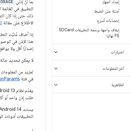
بما أنّ إذنَي
TORAGE
إعداد الجهاز
أمثلة على الضبط
ذلك حتى إذا كان الت
إحصاءات أسرع
الاطّلاع على مقالة
ال
إيقاف واجهة برمجة التطبيقات SDCard
إذا أضاف مُثبِّت الت
FS نهائيًا
إصدارًا أقل ولا يوافق على م
اختبارات
لا يمكن تحديد حالة ا
آخر المعلومات
لمزيد من المعلومات
في فئة
ionParams
الظاهرية
طلب إذن واحد أو أكث
يستند Android 14 إلى
التطبيقات أذونات الو