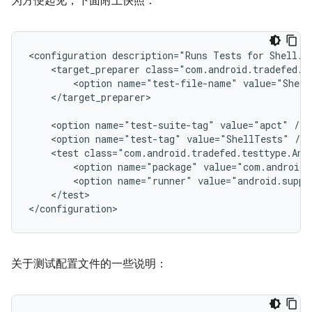
为方便起见，下面附上快照：
<configuration
description="Runs
Tests
for
<target_preparer
<option
name="test-file-name"
value="Shell
</target_preparer>

<option
name="test-suite-tag"
value="apct"
<option
name="test-tag"
value="ShellTests"
<test
class="com.android.tradefed.testtype.And
<option
name="package"
value="com.android.
<option
name="runner"
value="android.suppo
</test>

关于测试配置文件的一些说明：