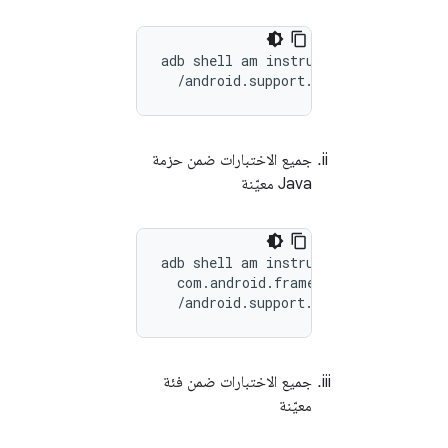
adb shell am instrument -w com.andro
جميع الاختبارات ضمن حزمة
Java معيّنة
adb
shell
am
instrument
-
w
-
e
packa
com
.
android
.
frameworks
.
coretests
/
android
.
support
.
test
.
runner
.
Andr
جميع الاختبارات ضمن فئة
معيّنة