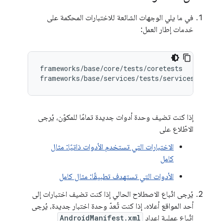
في ما يلي الوجهات الشائعة للاختبارات المحكمة على
خدمات إطار العمل:
frameworks/base/core/tests/coretests

إذا كنت تضيف وحدة أدوات جديدة تمامًا للمكوّن، يُرجى
الاطّلاع على
الاختبارات التي تستخدم الأدوات ذاتيًا: مثال
كامل
الأدوات التي تستهدف تطبيقًا: مثال كامل
يُرجى اتّباع الاصطلاح الحالي إذا كنت تضيف اختبارات إلى
أحد المواقع أعلاه. إذا كنت تُعدّ وحدة اختبار جديدة، يُرجى
اتّباع عملية إعداد
AndroidManifest.xml