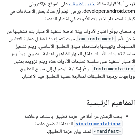
يُرجى أولاً قراءة مقالة
اختبار تطبيقك
على الموقع الإلكتروني
developer.android.com. يُرجى العِلم أنّ هناك بعض الاختلافات في
كيفية استخدام اختبارات الأدوات في اختبار المنصة.
باختصار، يوفّر اختبار الأدوات بيئة خاصة لتنفيذ الاختبار يتم تشغيلها من
خلال الأمر
am instrument
، حيث تتم إعادة تشغيل عملية التطبيق
المستهدَف وتهيئتها باستخدام سياق التطبيق الأساسي، ويتم تشغيل
سلسلة تعليمات الأدوات داخل الجهاز الظاهري لعملية التطبيق. يبدأ رمز
الاختبار التنفيذ على سلسلة تعليمات الأدوات هذه ويتم تزويده بمثيل
Instrumentation
يوفّر إمكانية الوصول إلى سياق التطبيق
وواجهات برمجة التطبيقات لمعالجة عملية التطبيق قيد الاختبار.
المفاهيم الرئيسية
يجب الإعلان عن أداة في حزمة تطبيق، باستخدام علامة
<instrumentation>
المتداخلة ضمن علامة
<manifest>
لملف بيان حزمة التطبيق.