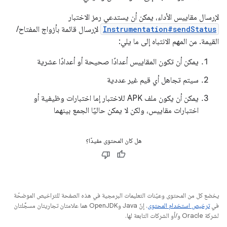
لإرسال مقاييس الأداء، يمكن أن يستدعي رمز الاختبار
Instrumentation#sendStatus
لإرسال قائمة بأزواج المفتاح/
القيمة. من المهم الانتباه إلى ما يلي:
يمكن أن تكون المقاييس أعدادًا صحيحة أو أعدادًا عشرية
سيتم تجاهل أي قيم غير عددية
يمكن أن يكون ملف APK للاختبار إما اختبارات وظيفية أو
اختبارات مقاييس، ولكن لا يمكن حاليًا الجمع بينهما
هل كان المحتوى مفيدًا؟
يخضع كل من المحتوى وعيّنات التعليمات البرمجية في هذه الصفحة للتراخيص الموضحّة
في
ترخيص استخدام المحتوى
. إنّ Java وOpenJDK هما علامتان تجاريتان مسجَّلتان
لشركة Oracle و/أو الشركات التابعة لها.