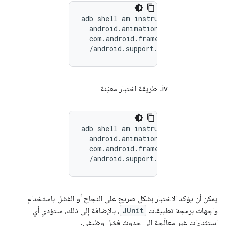
adb shell am instrument -w -e class 
  android.animation.AnimatorSetEvent
  com.android.frameworks.coretests\

طريقة اختبار معيّنة
adb shell am instrument -w -e class 
  android.animation.AnimatorSetEvent
  com.android.frameworks.coretests\

يمكن أن يؤكد الاختبار بشكل صريح على النجاح أو الفشل باستخدام
واجهات برمجة تطبيقات
JUnit
، بالإضافة إلى ذلك، ستؤدي أي
استثناءات غير معالَجة إلى حدوث فشل وظيفي.