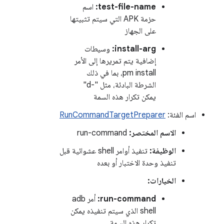
test-file-name:
اسم
حزمة APK التي سيتم تثبيتها
على الجهاز
install-arg:
وسيطات
إضافية يتم تمريرها إلى الأمر
pm install، بما في ذلك
الشرطة البادئة، مثل "-d"
يمكن تكرار هذه السمة
اسم الفئة:
RunCommandTargetPreparer
الاسم المختصر:
run-command
الوظيفة:
تنفيذ أوامر shell عشوائية قبل
تنفيذ وحدة الاختبار أو بعده
الخيارات:
run-command:
أمر adb
shell الذي سيتم تنفيذه يمكن
تكرار هذه السمة