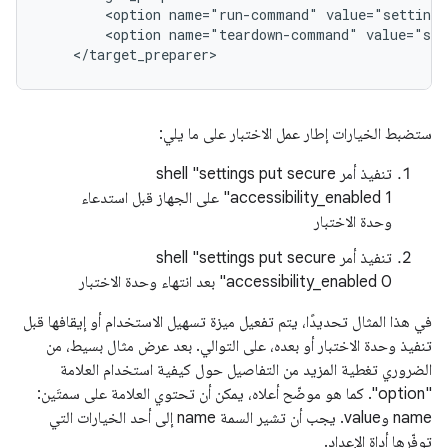
<option
name="run-command"
value="settings
<option
name="teardown-command"
value="set
ستضبط الخيارات إطار عمل الاختبار على ما يلي:
تنفيذ أمر shell "settings put secure
accessibility_enabled 1" على الجهاز قبل استدعاء
وحدة الاختبار
تنفيذ أمر shell "settings put secure
accessibility_enabled 0" بعد انتهاء وحدة الاختبار
في هذا المثال تحديدًا، يتم تفعيل ميزة تسهيل الاستخدام أو إيقافها قبل
تنفيذ وحدة الاختبار أو بعده، على التوالي. بعد عرض مثال بسيط، من
الضروري تغطية المزيد من التفاصيل حول كيفية استخدام العلامة
"option". كما هو موضّح أعلاه، يمكن أن تحتوي العلامة على سمتَين:
name وvalue. يجب أن تشير السمة name إلى أحد الخيارات التي
توفّرها أداة الإعداد.