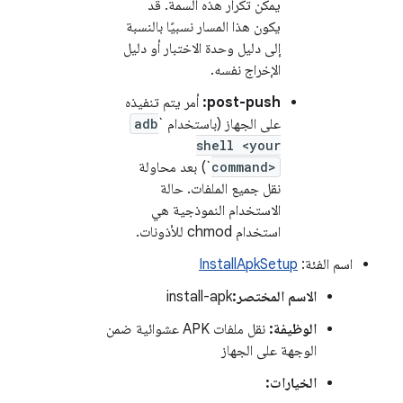
يمكن تكرار هذه السمة. قد
يكون هذا المسار نسبيًا بالنسبة
إلى دليل وحدة الاختبار أو دليل
الإخراج نفسه.
post-push:
أمر يتم تنفيذه
على الجهاز (باستخدام `
adb
shell <your
command>
`) بعد محاولة
نقل جميع الملفات. حالة
الاستخدام النموذجية هي
استخدام chmod للأذونات.
اسم الفئة:
InstallApkSetup
الاسم المختصر:
install-apk
الوظيفة:
نقل ملفات APK عشوائية ضمن
الوجهة على الجهاز
الخيارات: