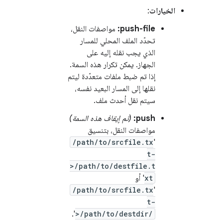
الخيارات
:
push-file:
مواصفات النقل،
تحدّد الملف المحلي للمسار
الذي يجب نقله إليه على
الجهاز. يمكن تكرار هذه السمة.
إذا تم ضبط ملفات متعدّدة ليتم
نقلها إلى المسار البعيد نفسه،
سيتم نقل أحدث ملف.
push:
(تم إيقاف هذه السمة)
مواصفات النقل، بتنسيق
/path/to/srcfile.tx
'
t-
>/path/to/destfile.t
xt
' أو
/path/to/srcfile.tx
'
t-
'.
>/path/to/destdir/