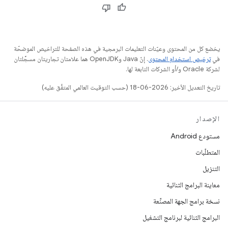
يخضع كل من المحتوى وعيّنات التعليمات البرمجية في هذه الصفحة للتراخيص الموضحّة
في
ترخيص استخدام المحتوى
. إنّ Java وOpenJDK هما علامتان تجاريتان مسجَّلتان
لشركة Oracle و/أو الشركات التابعة لها.
تاريخ التعديل الأخير: 2026-06-18 (حسب التوقيت العالمي المتفَّق عليه)
الإصدار
مستودع Android
المتطلّبات
التنزيل
معاينة البرامج الثنائية
نسخة برامج الجهة المصنِّعة
البرامج الثنائية لبرنامج التشغيل