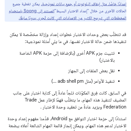
إعدادًا خاصًا، مثل إيقاف البلوتوث أو جمع بيانات نموذجية.
يمكن تغطية جميع
الحالات الأخرى من خلال "إعداد الاختبار البسيط"
المستند إلى Soong باستخدام
المخططات التي تبرمج الكثير من الإعدادات التي كانت تُجرى يدويًا سابقًا.
قد تتطلّب بعض وحدات الاختبار خطوات إعداد وإزالة مخصّصة لا يمكن
تنفيذها ضمن حالة الاختبار نفسها. في ما يلي أمثلة نموذجية:
تثبيت حِزم APK أخرى (بالإضافة إلى حزمة APK الخاصة
بالاختبار)
نقل بعض الملفات إلى الجهاز
تنفيذ الأوامر (مثل adb shell pm ...)
في السابق، كانت فِرق المكوّنات تلجأ عادةً إلى كتابة اختبار على جانب
المضيف لتنفيذ هذه المهام، ما يتطلّب فهمًا لإطار عمل Trade
Federation ويزيد عادةً من تعقيد وحدة الاختبار .
استنادًا إلى حزمة اختبار التوافق مع Android، قدّمنا مفهوم إعداد وحدة
الاختبار لدعم هذه المهام، ويمكن إنجاز قائمة المهام الشائعة أعلاه ببضعة