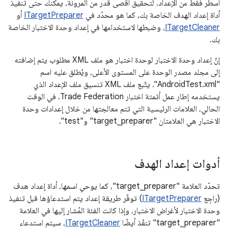
أسطر فقط من الإعداد. لتحقيق أقصى قدر من المرونة، يمكنك حتى تنفيذ
أداة إعداد الهدف الخاصة بك، كما هو محدّد في
ITargetPreparer
أو
ITargetCleaner
، وضبطها لاستخدامها في إعداد وحدة الاختبار الخاصة
بك.
إنّ إعداد وحدة الاختبار لوحدة اختبار هو ملف XML مطلوب يتم إضافته
إلى مجلد مصدر الوحدة على المستوى الأعلى، ويُطلق عليه اسم
"AndroidTest.xml". يتّبع ملف XML تنسيق ملف الإعداد الذي
يستخدمه إطار عمل أتمتة اختبار Trade Federation. في الوقت
الحالي، العلامات الرئيسية التي تتم معالجتها من خلال إعدادات وحدة
الاختبار هي العلامتان "target_preparer" و"test".
أدوات إعداد الهدف
تحدّد العلامة "target_preparer"، كما يوحي اسمها، أداة إعداد هدف
(راجِع
ITargetPreparer
) توفّر طريقة إعداد يتم استدعاؤها قبل تنفيذ
وحدة الاختبار لأغراض الاختبار، وإذا كانت الفئة المُشار إليها في العلامة
"target_preparer" تنفّذ أيضًا
ITargetCleaner
، سيتم استدعاء