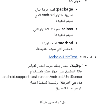
الخيارات:
package:
اسم حزمة بيان
تطبيق اختبار Android الذي
سيتم تنفيذه
class:
اسم فئة الاختبار التي
سيتم تنفيذها
method:
اسم طريقة
الاختبار التي سيتم تنفيذها.
اسم الفئة:
AndroidJUnitTest
الوظيفة:
اختبار ينفّذ حزمة اختبار لقياس
حالة التطبيق على جهاز معيّن باستخدام
android.support.test.runner.AndroidJUnitRunner
هذه هي الطريقة الرئيسية لتنفيذ اختبار
لقياس حالة التطبيق.
هل كان المحتوى مفيدًا؟