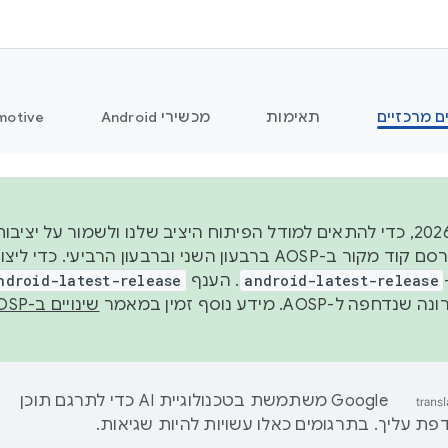
ם מרכזיים
תאימות
מכשירי Android
motive
החל משנת 2026, כדי להתאים למודל הפיתוח היציב שלנו ולשמור על
android-latest-release
. הענף
ndroid-latest-release
ל-AOSP. מידע נוסף זמין במאמר
שינויים ב-AOSP
‫Google משתמשת בטכנולוגיית AI כדי לתרגם תוכן
ת עליך. בתרגומים כאלו עשויות להיות שגיאות.