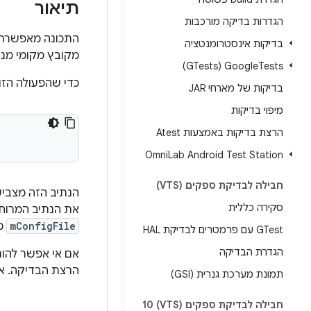
תיאור
הגדרות בדיקה מורכבות
התכונה מאפשרת ל
בדיקות אינסטרומנטציה
מקובץ מקומי מ
Tests‏ (GTests)
Google
כדי שהפעולה הזו
בדיקות של מארחי JAR
מיפוי בדיקות
הרצת בדיקות באמצעות Atest
Omni
Lab Android Test Station
חבילה לבדיקת ספקים (VTS)
סקירה כללית
את הנתיב המרוחק, הוא 
mConfigFile
מצ
GTest עם פרמטרים לבדיקת HAL
הגדרת הבדיקה
אם אי אפשר להוריד א
הרצת הבדיקה. אנ
תמונת מערכת גנרית (GSI)
חבילה לבדיקת ספקים (VTS) 10