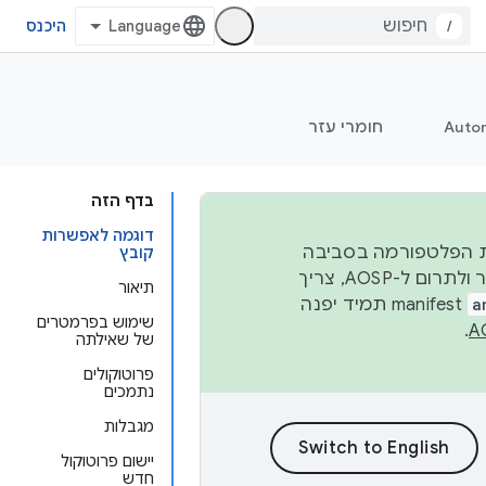
/
היכנס
Auto
חומרי עזר
בדף הזה
דוגמה לאפשרות
 יציבות הפלטפורמה בסביבה
קובץ
העסקית, נפרסם קוד מקור ב-AOSP ברבעון השני וברבעון הרביעי. כדי ליצור ולתרום ל-AOSP, צריך
תיאור
a
manifest תמיד יפנה
שימוש בפרמטרים
.
של שאילתה
פרוטוקולים
נתמכים
מגבלות
יישום פרוטוקול
חדש