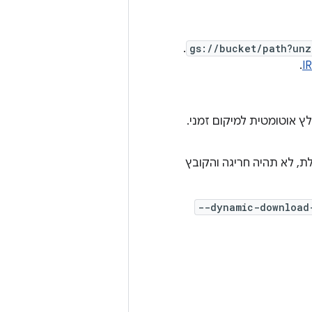
.
gs://bucket/path?unz
.
וא קובץ zip, הוא יחולץ אוטומטית למיקום זמני.
ת, לא תהיה חריגה והקובץ
--dynamic-download