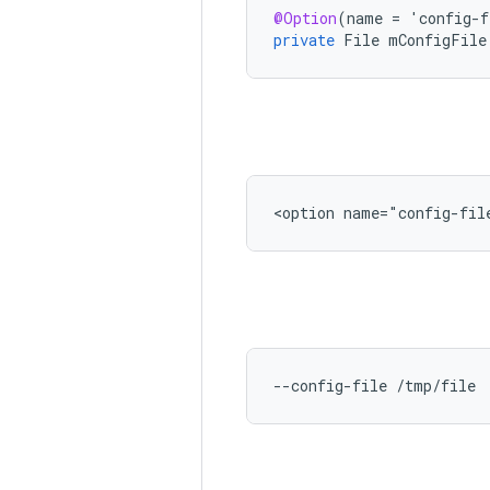
@Option
(
name
=
'
config
-
f
private
File
mConfigFile
<option
name="config-fil
--config-file