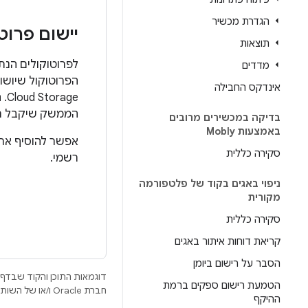
הגדרת מכשיר
יישום פרוט
תוצאות
לפרוטוקולים הנתמכים 
מדדים
הפרוטוקול שיושו
אינדקס החבילה
Cloud Storage. הממשק המומלץ להטמעה הוא
הממשק שיקבל תח
בדיקה במכשירים מרובים
באמצעות Mobly
אפשר להוסיף את
סקירה כללית
רשמי.
ניפוי באגים בקוד של פלטפורמה
מקורית
סקירה כללית
קריאת דוחות איתור באגים
הסבר על רישום ביומן
דוגמאות התוכן והקוד שבדף 
הטמעת רישום ספקים ברמת
חברת Oracle ו/או של השותפים העצמאיים שלה.
ההיקף