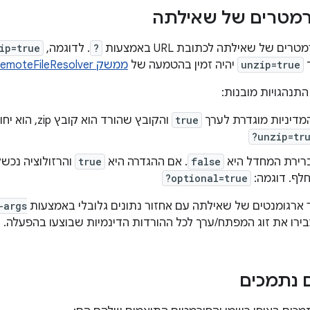
רמטרים של שאילתה
ם של שאילתה לכתובת URL באמצעות
?
. לדוגמה,
ip=true
unzip=true
יהיה זמין בהטמעה של
ממשק IRemoteFileResolver
התנהגויות מובנות:
true
והקובץ שהורד ה
?unzip=tr
 ברירת המחדל היא
false
. אם ההגדרה היא
true
והרזולוציה נכשל
חלף. דוגמה:
?optional=true
ארגומנטים של שאילתה עם אחזור נתונים גלובלי באמצעות
-args
ירו את זוג המפתח/ערך לכל ההורדות הדינמיות שבוצעו בהפעלה.
ם נתמכים