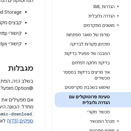
הפרוטוקולים הנת
הגדרות XML
‫ Cloud Storage
הגדרה גלובלית
קבצים מקומ
מושגים מתקדמים
קישורי http, פרוטוקול:
סודות של מאגר מפתחות
קישורי https, פרוטוקול:
מתזמן פקודות לבדיקה
המבנה של מפעיל בדיקות
בדיקת חלוקה לפלחים
מגבלות
איך מריצים בדיקות במספר
מכשירים
שימוש בשכבת סקריפטים
@Option מופעל כרגע רק בתצורת ה-XML הראשית של Tradefed.
טעינת פרוטוקולים עם
אם מפעילים את ה
הגדרה גלובלית
מחדל.
הכוונה הי
מכשיר מקורי
amic-download
ספקים (VTS)
לא 
מנהל המכשיר
פיתוח פתרונות