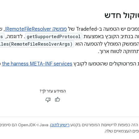
וקול חדש
יש הטמעה ב-Tradefed של
ממשק IRemoteFileResolver
, 
וה בנתיב הקובץ באמצעות
getSupportedProtocol
. לדוגמה,
gs
iles(RemoteFileResolverArgs)
זוקה לטווח ארוך.
 הפרוטוקולים שהוטמעו לקובץ
the harness META-INF services
כ
המידע עזר לך?
הזה כפופות לרישיונות המפורטים בקטע
רישיון לתוכן
.‏ Java ו-JDK