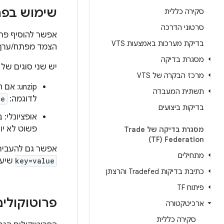
שימוש בפ
סקירה כללית
סרטוני הדרכה
אפשר להוסיף פרמטרי
בדיקת מערכות באמצעות VTS
הצמד מפתח/ערך
מסגרת בדיקה
יש שני סוגים של 
מרכז הבקרה של VTS
‫unzip: אם המדיניות מוגדרת לערך
תשתית המעבדה
לדוגמה:
ue
בדיקות ביצועים
אופציונלי:
פשוט לא יו
מסגרת בדיקה של Trade
Federation‏ (TF)
אפשר גם להעביר 
מתחילים
key=value
שיעב
כתיבת בדיקות Tradefed והרצתן
פיתוח TF
פרוטוקולי
ארכיטקטורה
סקירה כללית