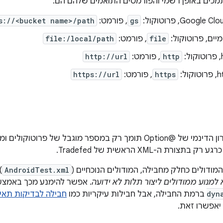
מכים באופן רשמי והפורמטים התואמים שלהם הם:
Google, פרוטוקול:
gs
, פורמט:
s://<bucket name>/path
יים, פרוטוקול:
file
, פורמט:
file:/local/path
http
, פורמט:
http://url
https
, פורמט:
https://url
בשלב הזה, הפתרון הדינמי של @Option תומך רק במספר מוגבל של פ
מודולים כחלק מחבילה, המודולים הנוכחיים (
AndroidTest.xml
)
א למנוע ממודולים ליצור תלות לא ידועה
. אפשר להימנע מכך באמצ
dyn
ברמת החבילה, אבל חבילות עיקריות כמו
חבילה לבדיקות תאימות 
יאפשרו זאת.