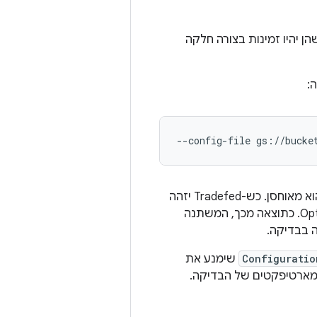
 יהיו זמינות בצורה חלקה
ה:
--config-file
הנתיב הזה מצביע על קובץ בתוך קטגוריה של Google Cloud Storage‏ (GCS) שבו הוא מאוחסן. כש-Tradefed יזהה
 בבדיקה.
Configuratio
שימנע את
 מארטיפקטים של הבדיקה.