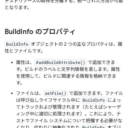
テストリソースの取得を分離する、統一された方法が可能
となります。
Build
Info のプロパティ
BuildInfo
オブジェクトの 2 つの主なプロパティは、属
性とファイルです。
属性
は、
#addBuildAttribute()
で追加できま
す。ビルドのラベルと文字列情報を表します。属性
を使用して、ビルドに関連する情報を格納できま
す。
ファイル
は、
setFile()
で追加できます。ファイル
は呼び出しライフサイクル中に
BuildInfo
によっ
てトラックおよび管理されます（たとえばシャーデ
ィング中に適切に処理されます）。これにより、テ
ストでファイル システムについて把握する必要がな
くなり、代わりに抽象化された
BuildInfo
オブジ