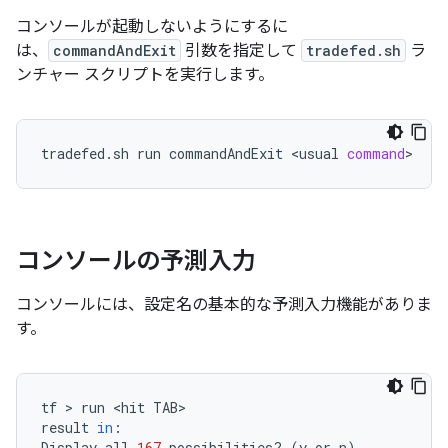
コンソールが起動しないようにするに
は、
commandAndExit
引数を指定して
tradefed.sh
ラ
ンチャー スクリプトを実行します。
tradefed.sh
run
commandAndExit
<usual
command
コンソールの予測入力
コンソールには、設定名の基本的な予測入力機能がありま
す。
tf
 > 
run
<hit
TAB>

result
in
:

Display
all
167
possibilities?
(
y
or
n
)