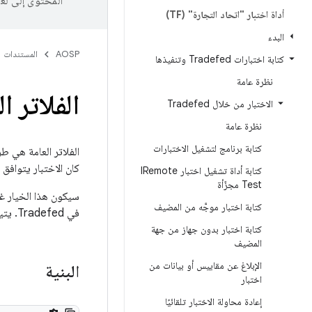
المحتوى إلى لغ
أداة اختبار "اتحاد التجارة" (TF)
البدء
AOSP
المستندات
كتابة اختبارات Tradefed وتنفيذها
نظرة عامة
الفلاتر العالمية
الاختبار من خلال Tradefed
نظرة عامة
كتابة برنامج لتشغيل الاختبارات
كان الاختبار يتوافق م
كتابة أداة تشغيل اختبار IRemote
Test مجزّأة
سيكون هذا الخيار غي
كتابة اختبار موجَّه من المضيف
في Tradefed. يتيح ذلك لخدمة لديها معرفة محدودة بشأن Tradefed إنشاء علامات الفلتر وتقديمها بشكل عام.
كتابة اختبار بدون جهاز من جهة
المضيف
الإبلاغ عن مقاييس أو بيانات من
البنية
اختبار
إعادة محاولة الاختبار تلقائيًا