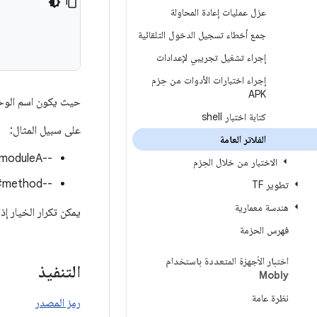
عزل عمليات إعادة المحاولة
جمع أخطاء تسجيل الدخول التلقائية
إجراء تشغيل تجريبي لإعدادات
إجراء اختبارات الأدوات من حِزم
APK
حيث يكون اسم الوحد
كتابة اختبار shell
على سبيل المثال:
الفلاتر العامة
--global-filters:include-filter moduleA : سيتم تشغيل الوحدة فقط
الاختبار من خلال الحِزم
--global-filters:include-filter moduleA class#method : سيتم تنفيذ الطريقة المطابقة فقط
تطوير TF
هندسة معمارية
يمكن تكرار الخيار إذ
فهرس الحزمة
اختبار الأجهزة المتعددة باستخدام
التنفيذ
Mobly
نظرة عامة
رمز المصدر