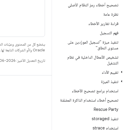
تصحيح أخطاء رمز النظام الأصلي
نظرة عامة
قراءة تقارير الأخطاء
فهم التسجيل
تنفيذ ميزة "تسجيل المورّدين على
يخضع كل من المحتوى وعيّنات الت
مستوى النطاق"
Oracle و/أو الشركات التابعة لها.
تشخيص الأعطال الداخلية في نظام
تاريخ التعديل الأخير: 2026-06-18 (حسب التوقيت العالمي المتفَّق عليه)
التشغيل
تقييم الأداء
تنفيذ الميزة
الإصدار
استخدام برامج تصحيح الأخطاء
مستودع Android
تصحيح أخطاء استخدام الذاكرة المضمّنة
المتطلّبات
Rescue Party
التنزيل
تنفيذ storaged
معاينة البرامج الثنائية
استخدام strace