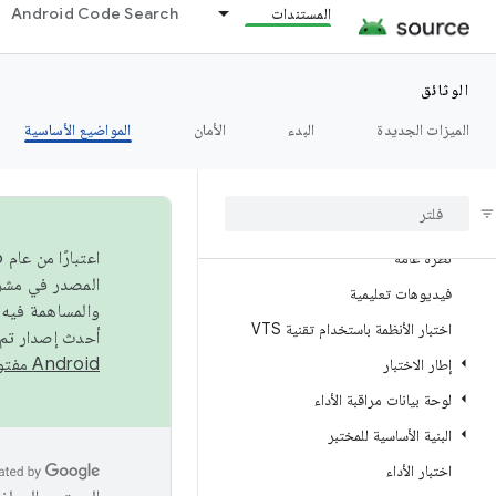
مجموعة اختبار المورّد (VTS)
المستندات
Android Code Search
نظرة عامة
اختبار GTest المُستخدِم للمَعلمات لاختبار
الوثائق
HAL
الميزات الجديدة
البدء
الأمان
المواضيع الأساسية
إعداد الاختبار
صورة نظام عامة (GSI)
مجموعة اختبار المورّدين (VTS) 10
نظرة عامة
فيديوهات تعليمية
والمساهمة فيه،
اختبار الأنظمة باستخدام تقنية VTS
أحدث إصدار تم نشره في مشروع Android مفتو
Android مفتوح المصدر
إطار الاختبار
لوحة بيانات مراقبة الأداء
البنية الأساسية للمختبر
اختبار الأداء