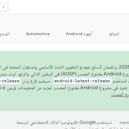
/
التوافق
أجهزة Android
Automotive
المرجع
اعتبارًا من عام 2026، ولضمان اتّساق نموذج التطوير الثابت الأساسي واستقرار المنصة
 استخدِم
android-latest-release
. سيشير فرع بيان
-release
ح المصدر. لمزيد من المعلومات، يُرجى الاطّلاع على
.
تستخدم Google تكنولوجيا الذكاء الاصطناعي لترجمة