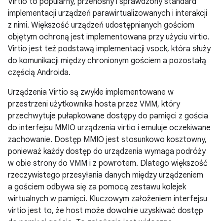
Virtio to popularny, przenośny i sprawdzony standard
implementacji urządzeń parawirtualizowanych i interakcji
z nimi. Większość urządzeń udostępnianych gościom
objętym ochroną jest implementowana przy użyciu virtio.
Virtio jest też podstawą implementacji vsock, która służy
do komunikacji między chronionym gościem a pozostałą
częścią Androida.
Urządzenia Virtio są zwykle implementowane w
przestrzeni użytkownika hosta przez VMM, który
przechwytuje pułapkowane dostępy do pamięci z gościa
do interfejsu MMIO urządzenia virtio i emuluje oczekiwane
zachowanie. Dostęp MMIO jest stosunkowo kosztowny,
ponieważ każdy dostęp do urządzenia wymaga podróży
w obie strony do VMM i z powrotem. Dlatego większość
rzeczywistego przesyłania danych między urządzeniem
a gościem odbywa się za pomocą zestawu kolejek
wirtualnych w pamięci. Kluczowym założeniem interfejsu
virtio jest to, że host może dowolnie uzyskiwać dostęp