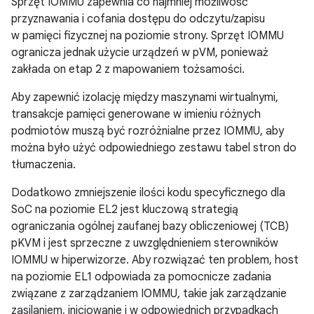
Sprzęt IOMMU zapewnia co najmniej możliwość
przyznawania i cofania dostępu do odczytu/zapisu
w pamięci fizycznej na poziomie strony. Sprzęt IOMMU
ogranicza jednak użycie urządzeń w pVM, ponieważ
zakłada on etap 2 z mapowaniem tożsamości.
Aby zapewnić izolację między maszynami wirtualnymi,
transakcje pamięci generowane w imieniu różnych
podmiotów muszą być rozróżnialne przez IOMMU, aby
można było użyć odpowiedniego zestawu tabel stron do
tłumaczenia.
Dodatkowo zmniejszenie ilości kodu specyficznego dla
SoC na poziomie EL2 jest kluczową strategią
ograniczania ogólnej zaufanej bazy obliczeniowej (TCB)
pKVM i jest sprzeczne z uwzględnieniem sterowników
IOMMU w hiperwizorze. Aby rozwiązać ten problem, host
na poziomie EL1 odpowiada za pomocnicze zadania
związane z zarządzaniem IOMMU, takie jak zarządzanie
zasilaniem, inicjowanie i w odpowiednich przypadkach