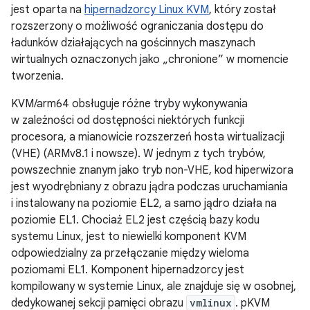
jest oparta na
hipernadzorcy Linux KVM
, który został
rozszerzony o możliwość ograniczania dostępu do
ładunków działających na gościnnych maszynach
wirtualnych oznaczonych jako „chronione” w momencie
tworzenia.
KVM/arm64 obsługuje różne tryby wykonywania
w zależności od dostępności niektórych funkcji
procesora, a mianowicie rozszerzeń hosta wirtualizacji
(VHE) (ARMv8.1 i nowsze). W jednym z tych trybów,
powszechnie znanym jako tryb non-VHE, kod hiperwizora
jest wyodrębniany z obrazu jądra podczas uruchamiania
i instalowany na poziomie EL2, a samo jądro działa na
poziomie EL1. Chociaż EL2 jest częścią bazy kodu
systemu Linux, jest to niewielki komponent KVM
odpowiedzialny za przełączanie między wieloma
poziomami EL1. Komponent hipernadzorcy jest
kompilowany w systemie Linux, ale znajduje się w osobnej,
dedykowanej sekcji pamięci obrazu
vmlinux
. pKVM