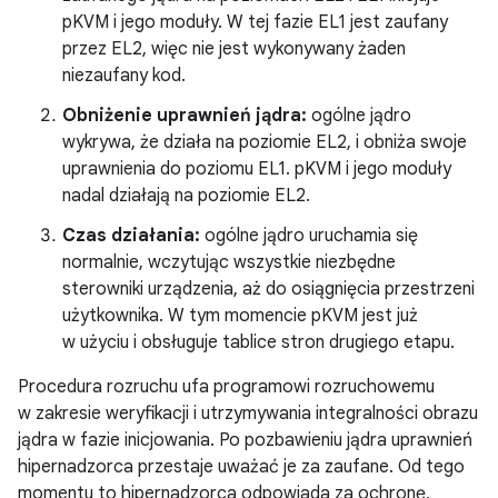
pKVM i jego moduły. W tej fazie EL1 jest zaufany
przez EL2, więc nie jest wykonywany żaden
niezaufany kod.
Obniżenie uprawnień jądra:
ogólne jądro
wykrywa, że działa na poziomie EL2, i obniża swoje
uprawnienia do poziomu EL1. pKVM i jego moduły
nadal działają na poziomie EL2.
Czas działania:
ogólne jądro uruchamia się
normalnie, wczytując wszystkie niezbędne
sterowniki urządzenia, aż do osiągnięcia przestrzeni
użytkownika. W tym momencie pKVM jest już
w użyciu i obsługuje tablice stron drugiego etapu.
Procedura rozruchu ufa programowi rozruchowemu
w zakresie weryfikacji i utrzymywania integralności obrazu
jądra w fazie inicjowania. Po pozbawieniu jądra uprawnień
hipernadzorca przestaje uważać je za zaufane. Od tego
momentu to hipernadzorca odpowiada za ochronę,