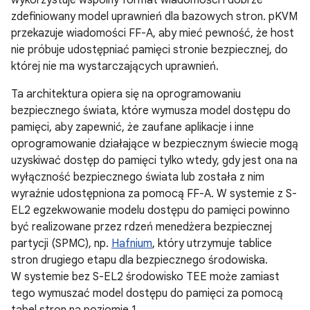
zdefiniowany model uprawnień dla bazowych stron. pKVM
przekazuje wiadomości FF-A, aby mieć pewność, że host
nie próbuje udostępniać pamięci stronie bezpiecznej, do
której nie ma wystarczających uprawnień.
Ta architektura opiera się na oprogramowaniu
bezpiecznego świata, które wymusza model dostępu do
pamięci, aby zapewnić, że zaufane aplikacje i inne
oprogramowanie działające w bezpiecznym świecie mogą
uzyskiwać dostęp do pamięci tylko wtedy, gdy jest ona na
wyłączność bezpiecznego świata lub została z nim
wyraźnie udostępniona za pomocą FF-A. W systemie z S-
EL2 egzekwowanie modelu dostępu do pamięci powinno
być realizowane przez rdzeń menedżera bezpiecznej
partycji (SPMC), np.
Hafnium
, który utrzymuje tablice
stron drugiego etapu dla bezpiecznego środowiska.
W systemie bez S-EL2 środowisko TEE może zamiast
tego wymuszać model dostępu do pamięci za pomocą
tabel stron na poziomie 1.