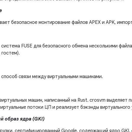
e
вает безопасное монтирование файлов APEX и APK, импорт
 система FUSE для безопасного обмена несколькими файла
 гостем).
 способ связи между виртуальными машинами.
иртуальных машин, написанный на Rust. crosvm выделяет 
виртуальные потоки ЦП и реализует бэкэнды виртуального 
й образ ядра (GKI)
рузки, сертифицированный Google, содержащий ядро ​​GKI,