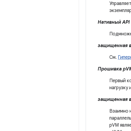
Управляе
экземпляр
Нативный API
Подмножес
защищенная в
См.
Гипер
Прошивка pV
Первый к
нагрузку 
защищенная в
Взаимно 
параллел
pVM являе