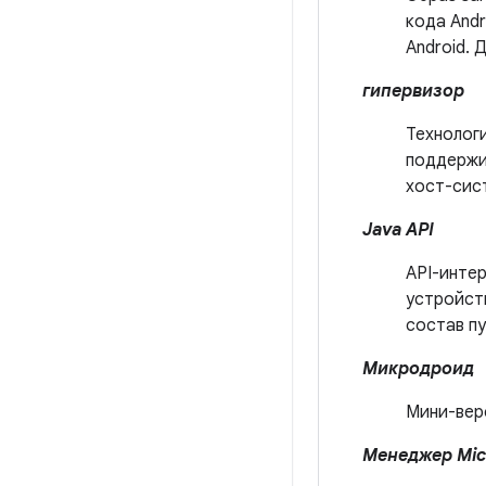
кода Andr
Android. 
гипервизор
Технологи
поддержи
хост-сис
Java API
API-интер
устройст
состав п
Микродроид
Мини-вер
Менеджер Mic