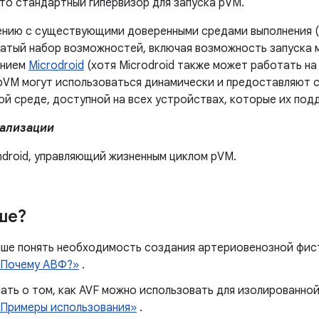
то стандартный гипервизор для запуска pVM.
ению с существующими доверенными средами выполнения 
гатый набор возможностей, включая возможность запуска 
анием
Microdroid
(хотя Microdroid также может работать н
 pVM могут использоваться динамически и предоставляют с
ой среде, доступной на всех устройствах, которые их по
ализации
ndroid, управляющий жизненным циклом pVM.
ше?
чше понять необходимость создания артериовенозной фист
«Почему АВФ?»
.
ать о том, как AVF можно использовать для изолированной
«Примеры использования»
.