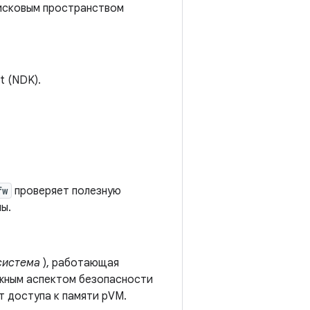
дисковым пространством
t (NDK).
fw
проверяет полезную
ы.
система
), работающая
ажным аспектом безопасности
т доступа к памяти pVM.