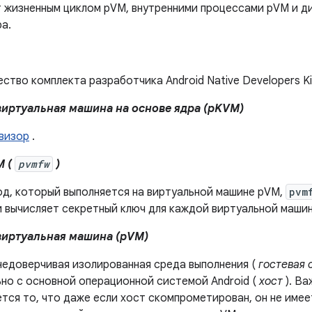
т жизненным циклом pVM, внутренними процессами pVM и 
а.
тво комплекта разработчика Android Native Developers Ki
иртуальная машина на основе ядра (pKVM)
визор
.
M (
pvmfw
)
од, который выполняется на виртуальной машине pVM,
pvm
и вычисляет секретный ключ для каждой виртуальной машин
иртуальная машина (pVM)
недоверчивая изолированная среда выполнения (
гостевая 
ьно с основной операционной системой Android (
хост
). В
тся то, что даже если хост скомпрометирован, он не имее