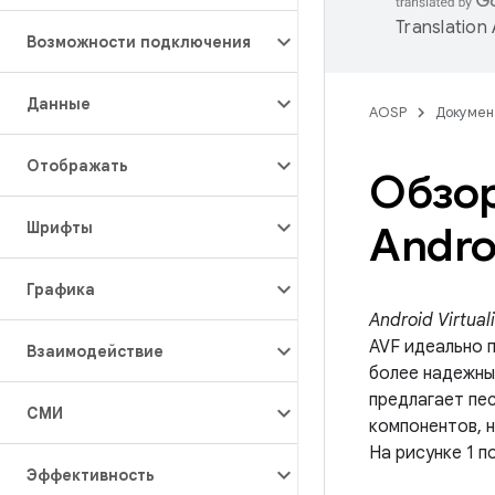
Translation
Возможности подключения
Данные
AOSP
Докумен
Отображать
Обзор
Шрифты
Andro
Графика
Android Virtual
AVF идеально 
Взаимодействие
более надежны
предлагает пе
СМИ
компонентов, 
На рисунке 1 п
Эффективность