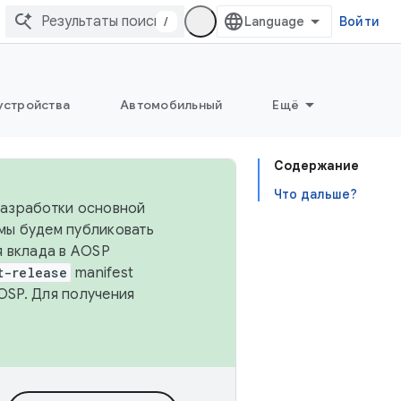
/
Войти
устройства
Автомобильный
Ещё
Содержание
Что дальше?
 разработки основной
 мы будем публиковать
я вклада в AOSP
t-release
manifest
OSP. Для получения