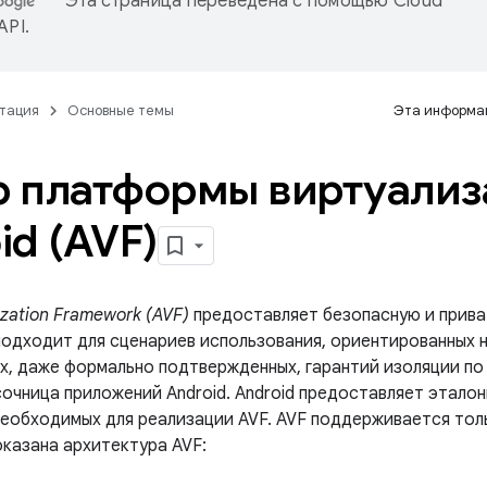
Эта страница переведена с помощью
Cloud
 API
.
тация
Основные темы
Эта информац
 платформы виртуализ
id (AVF)
ization Framework (AVF)
предоставляет безопасную и прива
подходит для сценариев использования, ориентированных 
х, даже формально подтвержденных, гарантий изоляции по
сочница приложений Android. Android предоставляет этало
необходимых для реализации AVF. AVF поддерживается тол
оказана архитектура AVF: