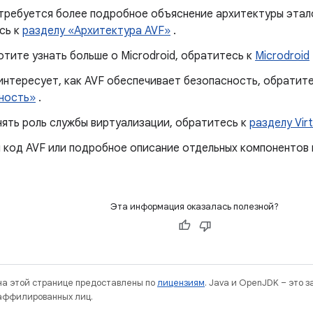
 требуется более подробное объяснение архитектуры этал
сь к
разделу «Архитектура AVF»
.
отите узнать больше о Microdroid, обратитесь к
Microdroid
интересует, как AVF обеспечивает безопасность, обратит
ность»
.
нять роль службы виртуализации, обратитесь к
разделу Virt
 код AVF или подробное описание отдельных компонентов
Эта информация оказалась полезной?
 на этой странице предоставлены по
лицензиям
. Java и OpenJDK – это 
 аффилированных лиц.