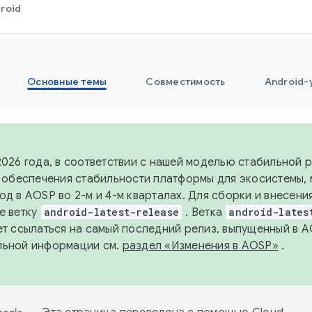
roid
Основные темы
Совместимость
Android-
2026 года, в соответствии с нашей моделью стабильной
я обеспечения стабильности платформы для экосистемы,
од в AOSP во 2-м и 4-м кварталах. Для сборки и внесени
е ветку
android-latest-release
. Ветка
android-lates
ет ссылаться на самый последний релиз, выпущенный в A
льной информации см.
раздел «Изменения в AOSP»
.