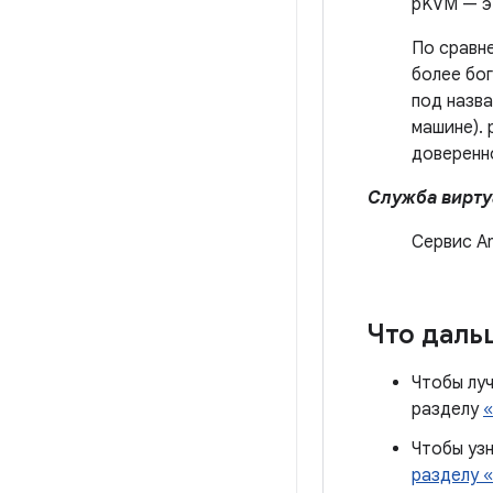
pKVM — э
По сравн
более бо
под назв
машине).
доверенн
Служба вирту
Сервис A
Что даль
Чтобы лу
разделу
Чтобы узн
разделу 