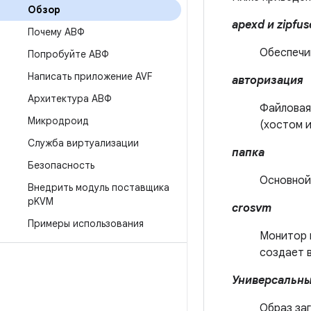
Обзор
apexd и zipfus
Почему АВФ
Обеспечи
Попробуйте АВФ
Написать приложение AVF
авторизация
Архитектура АВФ
Файловая
Микродроид
(хостом и
Служба виртуализации
папка
Безопасность
Основной
Внедрить модуль поставщика
p
KVM
crosvm
Примеры использования
Монитор в
создает 
Универсальны
Образ заг