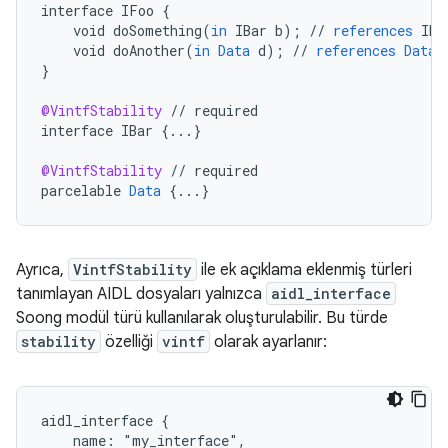
interface
IFoo
{
void
doSomething
(
in
IBar
b
);
//
references
IBa
void
doAnother
(
in
Data
d
);
//
references
Data
}
@VintfStability
//
required
interface
IBar
{
...
}
@VintfStability
//
required
parcelable
Data
{
...
}
Ayrıca,
VintfStability
ile ek açıklama eklenmiş türleri
tanımlayan AIDL dosyaları yalnızca
aidl_interface
Soong modül türü kullanılarak oluşturulabilir. Bu türde
stability
özelliği
vintf
olarak ayarlanır:
aidl_interface {

    name: "my_interface",
