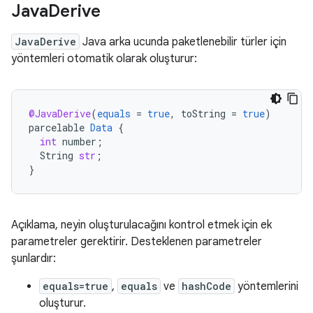
Java
Derive
JavaDerive
Java arka ucunda paketlenebilir türler için
yöntemleri otomatik olarak oluşturur:
@JavaDerive
(
equals
=
true
,
toString
=
true
)
parcelable
Data
{
int
number
;
String
str
;
}
Açıklama, neyin oluşturulacağını kontrol etmek için ek
parametreler gerektirir. Desteklenen parametreler
şunlardır:
equals=true
,
equals
ve
hashCode
yöntemlerini
oluşturur.