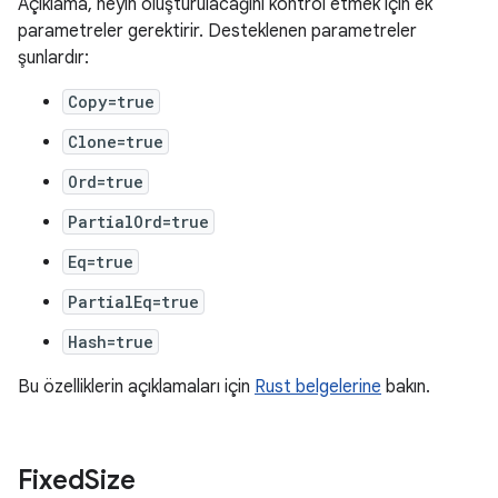
Açıklama, neyin oluşturulacağını kontrol etmek için ek
parametreler gerektirir. Desteklenen parametreler
şunlardır:
Copy=true
Clone=true
Ord=true
PartialOrd=true
Eq=true
PartialEq=true
Hash=true
Bu özelliklerin açıklamaları için
Rust belgelerine
bakın.
Fixed
Size