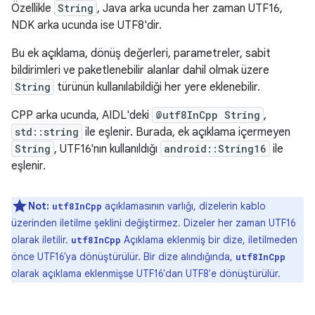
Özellikle
String
, Java arka ucunda her zaman UTF16,
NDK arka ucunda ise UTF8'dir.
Bu ek açıklama, dönüş değerleri, parametreler, sabit
bildirimleri ve paketlenebilir alanlar dahil olmak üzere
String
türünün kullanılabildiği her yere eklenebilir.
CPP arka ucunda, AIDL'deki
@utf8InCpp String
,
std::string
ile eşlenir. Burada, ek açıklama içermeyen
String
, UTF16'nın kullanıldığı
android::String16
ile
eşlenir.
Not:
açıklamasının varlığı, dizelerin kablo
utf8InCpp
üzerinden iletilme şeklini değiştirmez. Dizeler her zaman UTF16
olarak iletilir.
Açıklama eklenmiş bir dize, iletilmeden
utf8InCpp
önce UTF16'ya dönüştürülür. Bir dize alındığında,
utf8InCpp
olarak açıklama eklenmişse UTF16'dan UTF8'e dönüştürülür.