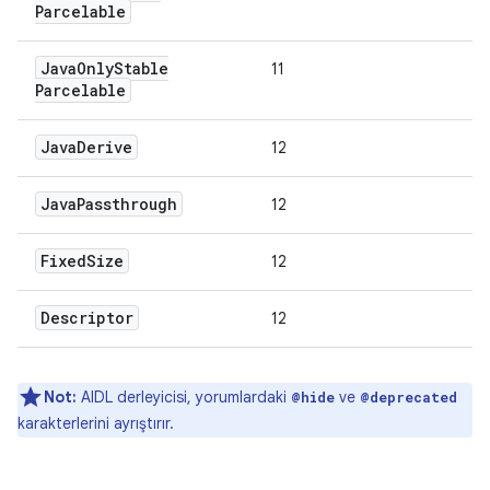
Parcelable
Java
Only
Stable
11
Parcelable
Java
Derive
12
Java
Passthrough
12
Fixed
Size
12
Descriptor
12
Not:
AIDL derleyicisi, yorumlardaki
ve
@hide
@deprecated
karakterlerini ayrıştırır.