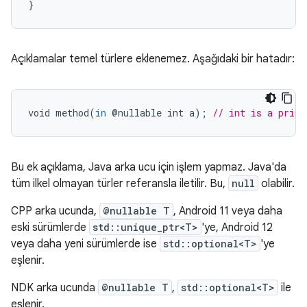
}
Açıklamalar temel türlere eklenemez. Aşağıdaki bir hatadır:
void
method
(
in
@
nullable
int
a
);
// int is a primi
Bu ek açıklama, Java arka ucu için işlem yapmaz. Java'da
tüm ilkel olmayan türler referansla iletilir. Bu,
null
olabilir.
CPP arka ucunda,
@nullable T
, Android 11 veya daha
eski sürümlerde
std::unique_ptr<T>
'ye, Android 12
veya daha yeni sürümlerde ise
std::optional<T>
'ye
eşlenir.
NDK arka ucunda
@nullable T
,
std::optional<T>
ile
eşlenir.