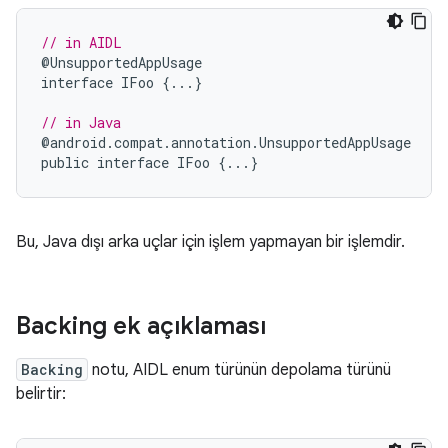
// in AIDL
@
UnsupportedAppUsage
interface
IFoo
{...}
// in Java
@
android
.
compat
.
annotation
.
UnsupportedAppUsage
public
interface
IFoo
{...}
Bu, Java dışı arka uçlar için işlem yapmayan bir işlemdir.
Backing ek açıklaması
Backing
notu, AIDL enum türünün depolama türünü
belirtir: