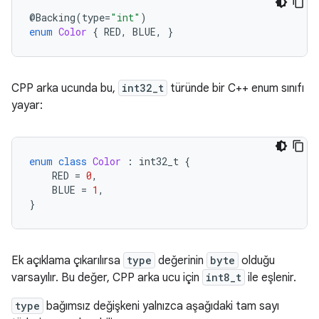
@
Backing
(
type
=
"int"
)
enum
Color
{
RED
,
BLUE
,
}
CPP arka ucunda bu,
int32_t
türünde bir C++ enum sınıfı
yayar:
enum
class
Color
:
int32_t
{
RED
=
0
,
BLUE
=
1
,
}
Ek açıklama çıkarılırsa
type
değerinin
byte
olduğu
varsayılır. Bu değer, CPP arka ucu için
int8_t
ile eşlenir.
type
bağımsız değişkeni yalnızca aşağıdaki tam sayı