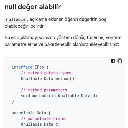
null değer alabilir
nullable
, açıklama eklenen öğenin değerinin boş
olabileceğini belirtir.
Bu ek açıklamayı yalnızca yöntem dönüş türlerine, yöntem
parametrelerine ve paketlenebilir alanlara ekleyebilirsiniz:
interface
IFoo
{
// method return types
@
nullable
Data
method
();
// method parameters
void
method2
(
in
@
nullable
Data
d
);
}
parcelable
Data
{
// parcelable fields
@
nullable
Data
d
;