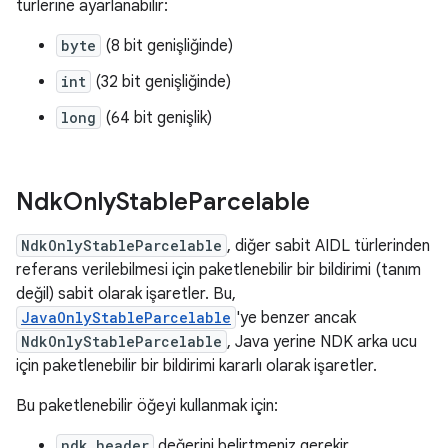
türlerine ayarlanabilir:
byte
(8 bit genişliğinde)
int
(32 bit genişliğinde)
long
(64 bit genişlik)
Ndk
Only
Stable
Parcelable
NdkOnlyStableParcelable
, diğer sabit AIDL türlerinden
referans verilebilmesi için paketlenebilir bir bildirimi (tanım
değil) sabit olarak işaretler. Bu,
JavaOnlyStableParcelable
'ye benzer ancak
NdkOnlyStableParcelable
, Java yerine NDK arka ucu
için paketlenebilir bir bildirimi kararlı olarak işaretler.
Bu paketlenebilir öğeyi kullanmak için:
ndk_header
değerini belirtmeniz gerekir.