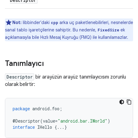
Descriptor
Not:
libbinder'daki
arka uç paketlenebilirleri, nesnelerde
cpp
sanal tablo işaretçilerine sahiptir. Bu nedenle,
ek
FixedSize
açıklamasıyla bile Hızlı Mesaj Kuyruğu (FMQ) ile kullanılamazlar.
Tanımlayıcı
Descriptor
bir arayüzün arayüz tanımlayıcısını zorunlu
olarak belirtir:
package
android
.
foo
;
@
Descriptor
(
value
=
"android.bar.IWorld"
)
interface
IHello
{
...
}