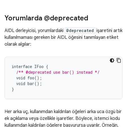
Yorumlarda @deprecated
AIDL derleyicisi, yorumlardaki
@deprecated
işaretini artık
kullanılmaması gereken bir AIDL öğesini tanımlayan etiket
olarak algılar:
interface
IFoo
{
/** @deprecated use bar() instead */
void
foo
();
void
bar
();
}
Her arka uç, kullanımdan kaldırılan öğeleri arka uca özgü bir
ek açıklama veya özellikle işaretler. Böylece, istemci kodu
kullanımdan kaldırılan öğelere başvurursa uyarılır. Örneğin,