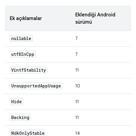
Eklendiği Android
Ek açıklamalar
sürümü
nullable
7
utf8In
Cpp
7
Vintf
Stability
11
Unsupported
App
Usage
10
Hide
11
Backing
11
Ndk
Only
Stable
14