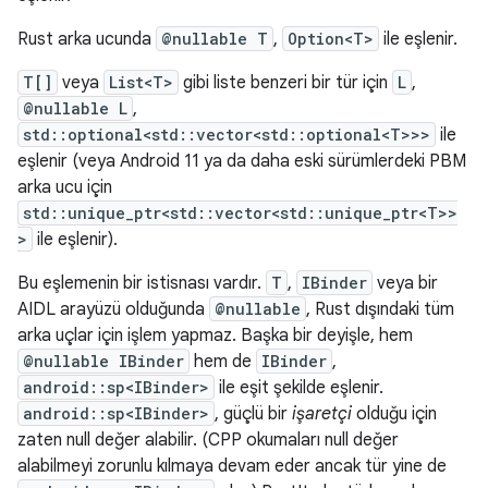
Rust arka ucunda
@nullable T
,
Option<T>
ile eşlenir.
T[]
veya
List<T>
gibi liste benzeri bir tür için
L
,
@nullable L
,
std::optional<std::vector<std::optional<T>>>
ile
eşlenir (veya Android 11 ya da daha eski sürümlerdeki PBM
arka ucu için
std::unique_ptr<std::vector<std::unique_ptr<T>>
>
ile eşlenir).
Bu eşlemenin bir istisnası vardır.
T
,
IBinder
veya bir
AIDL arayüzü olduğunda
@nullable
, Rust dışındaki tüm
arka uçlar için işlem yapmaz. Başka bir deyişle, hem
@nullable IBinder
hem de
IBinder
,
android::sp<IBinder>
ile eşit şekilde eşlenir.
android::sp<IBinder>
, güçlü bir
işaretçi
olduğu için
zaten null değer alabilir. (CPP okumaları null değer
alabilmeyi zorunlu kılmaya devam eder ancak tür yine de