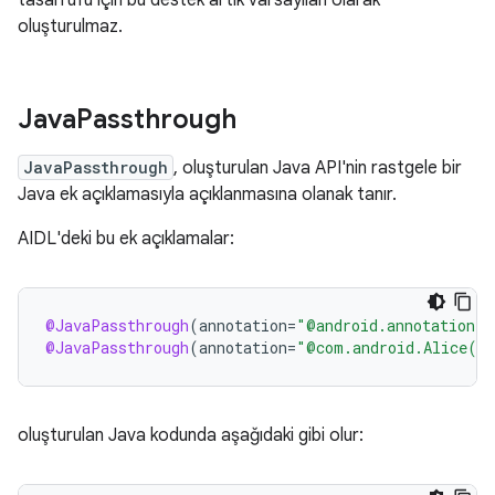
tasarrufu için bu destek artık varsayılan olarak
oluşturulmaz.
Java
Passthrough
JavaPassthrough
, oluşturulan Java API'nin rastgele bir
Java ek açıklamasıyla açıklanmasına olanak tanır.
AIDL'deki bu ek açıklamalar:
@JavaPassthrough
(
annotation
=
"@android.annotation.A
@JavaPassthrough
(
annotation
=
"@com.android.Alice(ar
oluşturulan Java kodunda aşağıdaki gibi olur: