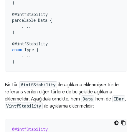
}
@
VintfStability
parcelable
Data
{
....
}
@
VintfStability
enum
Type
{
....
}
Bir tür
VintfStability
ile açıklama eklenmişse türde
referans verilen diğer türlere de bu şekilde açıklama
eklenmelidir. Aşağıdaki örnekte, hem
Data
hem de
IBar
,
VintfStability
ile açıklama eklenmelidir:
@VintfStability