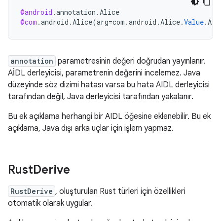
@android
.
annotation
.
Alice
@com
.
android
.
Alice
(
arg
=
com
.
android
.
Alice
.
Value
.
A
)
annotation
parametresinin değeri doğrudan yayınlanır.
AİDL derleyicisi, parametrenin değerini incelemez. Java
düzeyinde söz dizimi hatası varsa bu hata AIDL derleyicisi
tarafından değil, Java derleyicisi tarafından yakalanır.
Bu ek açıklama herhangi bir AIDL öğesine eklenebilir. Bu ek
açıklama, Java dışı arka uçlar için işlem yapmaz.
Rust
Derive
RustDerive
, oluşturulan Rust türleri için özellikleri
otomatik olarak uygular.