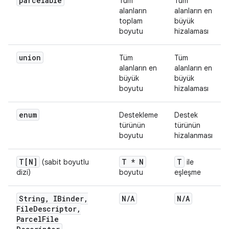
parcelable
Tüm
Tüm
alanların
alanların en
toplam
büyük
boyutu
hizalaması
union
Tüm
Tüm
alanların en
alanların en
büyük
büyük
boyutu
hizalaması
enum
Destekleme
Destek
türünün
türünün
boyutu
hizalanması
T[N]
T * N
T
(sabit boyutlu
ile
dizi)
boyutu
eşleşme
String
,
IBinder
,
N
/
A
N
/
A
File
Descriptor
,
Parcel
File