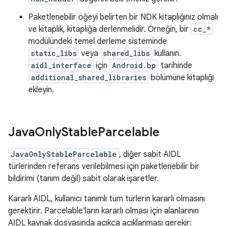
Paketlenebilir öğeyi belirten bir NDK kitaplığınız olmalı
ve kitaplık, kitaplığa derlenmelidir. Örneğin, bir
cc_*
modülündeki temel derleme sisteminde
static_libs
veya
shared_libs
kullanın.
aidl_interface
için
Android.bp
tarihinde
additional_shared_libraries
bölümüne kitaplığı
ekleyin.
Java
Only
Stable
Parcelable
JavaOnlyStableParcelable
, diğer sabit AIDL
türlerinden referans verilebilmesi için paketlenebilir bir
bildirimi (tanım değil) sabit olarak işaretler.
Kararlı AIDL, kullanıcı tanımlı tüm türlerin kararlı olmasını
gerektirir. Parcelable'ların kararlı olması için alanlarının
AIDL kaynak dosyasında açıkça açıklanması gerekir: