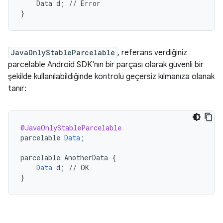
    Data d; // Error

JavaOnlyStableParcelable
, referans verdiğiniz
parcelable Android SDK'nın bir parçası olarak güvenli bir
şekilde kullanılabildiğinde kontrolü geçersiz kılmanıza olanak
tanır:
@JavaOnlyStableParcelable
parcelable
Data
;
parcelable
AnotherData
{
Data
d
;
//
OK
}