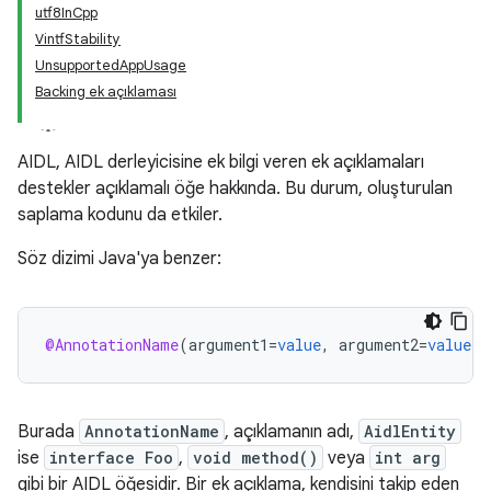
utf8InCpp
VintfStability
UnsupportedAppUsage
Backing ek açıklaması
AIDL, AIDL derleyicisine ek bilgi veren ek açıklamaları
destekler açıklamalı öğe hakkında. Bu durum, oluşturulan
saplama kodunu da etkiler.
Söz dizimi Java'ya benzer:
@AnnotationName
(
argument1
=
value
,
argument2
=
value
)
Burada
AnnotationName
, açıklamanın adı,
AidlEntity
ise
interface Foo
,
void method()
veya
int arg
gibi bir AIDL öğesidir. Bir ek açıklama, kendisini takip eden