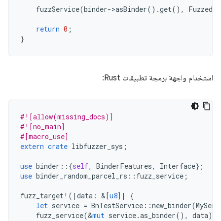
fuzzService
(
binder
-
>
asBinder
().
get
(),
FuzzedDa
return
0
;
}
استخدام واجهة برمجة تطبيقات Rust:
#![allow(missing_docs)]
#![no_main]
#[macro_use]
extern
crate
libfuzzer_sys
;
use
binder
::{
self
,
BinderFeatures
,
Interface
};
use
binder_random_parcel_rs
::
fuzz_service
;
fuzz_target
!
(
|
data
:
&
[
u8
]
|
{
let
service
=
BnTestService
::
new_binder
(
MyServ
fuzz_service
(
&
mut
service
.
as_binder
(),
data
);