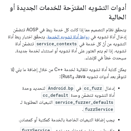
أدوات التشويه المقترَحة للخدمات الجديدة أو
الحالية
يتحقّق نظام التصميم مما إذا كانت كل خدمة ربط في AOSP تتضمّن
إدخال أداة تشويه في
روابط أداة تشويه الخدمة
. يتحقّق اختبار ربط أداة
التشويه من أنّ كل خدمة في
service_contexts
تتضمّن أداة
تشويه. إذا لم يتم العثور على أداة تشويه أو استثناء لخدمة جديدة،
سيحدث خطأ في الإنشاء.
يمكن كتابة أداة تشويه تلقائية لخدمة C++‎ من خلال إضافة ما يلي (لا
تتوفّر بعد أدوات تشويه Java وRust):
إدخال
cc_fuzz
في
Android.bp
لتحديد وحدة
أداة التشويه تتضمّن وحدة
cc_default
service_fuzzer_defaults
التبعيات المطلوبة لـ
.
fuzzService
يجب إضافة التبعيات الخاصة بالخدمة كمكتبة أو كمصادر.
ملف رئيسي ينشئ خدمتك ويستدعي
fuzzService