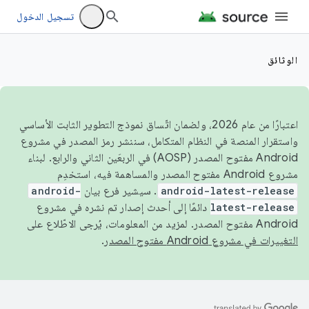
تسجيل الدخول
الوثائق
اعتبارًا من عام 2026، ولضمان اتّساق نموذج التطوير الثابت الأساسي
واستقرار المنصة في النظام المتكامل، سننشر رمز المصدر في مشروع
Android مفتوح المصدر (AOSP) في الربعَين الثاني والرابع. لبناء
مشروع Android مفتوح المصدر والمساهمة فيه، استخدِم
android-latest-release
. سيشير فرع بيان
android-
latest-release
دائمًا إلى أحدث إصدار تم نشره في مشروع
Android مفتوح المصدر. لمزيد من المعلومات، يُرجى الاطّلاع على
التغييرات في مشروع Android مفتوح المصدر
.