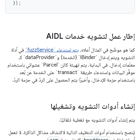
});
إطار عمل لتشويه خدمات AIDL
كما هو موضّح في المثال أعلاه،
يتم استدعاء `fuzzService`
في أداة
التشويه ويتم إدخال `IBinder` (الخدمة) و`dataProvider` كـ
معلَمات إدخال. في البداية، يتم تهيئة كائن `Parcel` عشوائي باستخدام
موفِّر البيانات واستدعاء طريقة `transact` على الخدمة عن بُعد
باستخدام حزمة الإدخال، وأخيرًا يتم الحصول على الردّ في حزمة الردّ.
إنشاء أدوات التشويه وتشغيلها
يتم إنشاء أدوات التشويه مع تغطية تلقائيًا.
يُنصح باستخدام أدوات التنظيف التالية لاكتشاف مشاكل الذاكرة. لا تعمل
arm
hwaddress