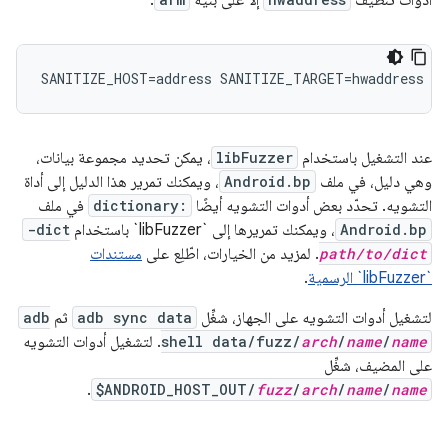
أدوات تنظيف
إلا على بنية
:
SANITIZE_HOST
=
address
SANITIZE_TARGET
=
hwaddress
عند التشغيل باستخدام
libFuzzer
، يمكن تحديد مجموعة بيانات،
وهي دليل، في ملف
Android.bp
، ويمكنك تمرير هذا الدليل إلى أداة
التشويه. تحدّد بعض أدوات التشويه أيضًا
dictionary:
في ملف
Android.bp
، ويمكنك تمريرها إلى `libFuzzer` باستخدام
-dict
path/to/dict
. لمزيد من الخيارات، اطّلِع على
مستندات
`libFuzzer` الرسمية
.
لتشغيل أدوات التشويه على الجهاز، شغِّل
adb sync data
ثم
adb
name
/
name
/
arch
shell data/fuzz/
. لتشغيل أدوات التشويه
على المضيف، شغِّل
.
$ANDROID_HOST_OUT/
fuzz
/
arch
/
name
/
name