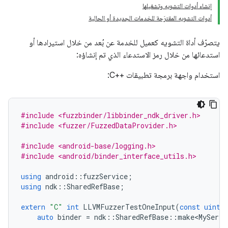
إنشاء أدوات التشويه وتشغيلها
أدوات التشويه المقترَحة للخدمات الجديدة أو الحالية
يتصرّف أداة التشويه كعميل للخدمة عن بُعد من خلال استيرادها أو
استدعائها من خلال رمز الاستدعاء الذي تم إنشاؤه:
استخدام واجهة برمجة تطبيقات C++‎:
#include <fuzzbinder/libbinder_ndk_driver.h>
#include <fuzzer/FuzzedDataProvider.h>
#include <android-base/logging.h>
#include <android/binder_interface_utils.h>
using
android
::
fuzzService
;
using
ndk
::
SharedRefBase
;
extern
"C"
int
LLVMFuzzerTestOneInput
(
const
uint8
auto
binder
=
ndk
::
SharedRefBase
::
make<MyServi