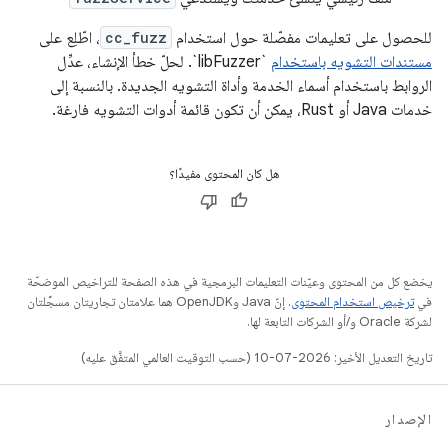
للحصول على تعليمات مفصّلة حول استخدام
cc_fuzz
، اطّلِع على
مستندات التشويه باستخدام
`libFuzzer`. لحلّ خطأ الإنشاء، عدِّل
الروابط باستخدام أسماء الخدمة وأداة التشويه الجديدة. بالنسبة إلى
خدمات Java أو Rust، يمكن أن تكون قائمة أدوات التشويه فارغة.
هل كان المحتوى مفيدًا؟
يخضع كل من المحتوى وعيّنات التعليمات البرمجية في هذه الصفحة للتراخيص الموضحّة
في
ترخيص استخدام المحتوى
. إنّ Java وOpenJDK هما علامتان تجاريتان مسجَّلتان
لشركة Oracle و/أو الشركات التابعة لها.
تاريخ التعديل الأخير: 2026-07-10 (حسب التوقيت العالمي المتفَّق عليه)
الإصدار