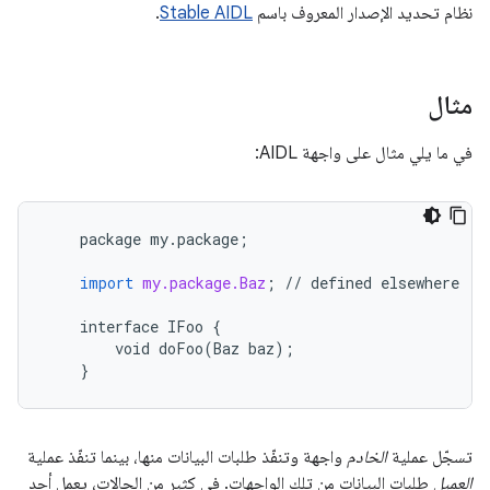
نظام تحديد الإصدار المعروف باسم
Stable AIDL
.
مثال
في ما يلي مثال على واجهة AIDL:
package
my
.
package
;
import
my.package.Baz
;
//
defined
elsewhere
interface
IFoo
{
void
doFoo
(
Baz
baz
);
}
تسجّل عملية
الخادم
واجهة وتنفّذ طلبات البيانات منها، بينما تنفّذ عملية
العميل
طلبات البيانات من تلك الواجهات. في كثير من الحالات، يعمل أحد