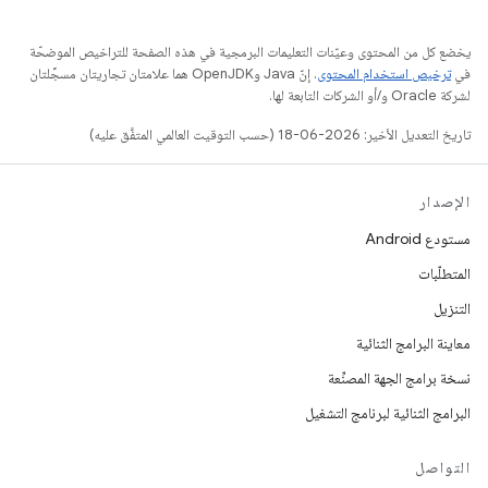
يخضع كل من المحتوى وعيّنات التعليمات البرمجية في هذه الصفحة للتراخيص الموضحّة
في
ترخيص استخدام المحتوى
. إنّ Java وOpenJDK هما علامتان تجاريتان مسجَّلتان
لشركة Oracle و/أو الشركات التابعة لها.
تاريخ التعديل الأخير: 2026-06-18 (حسب التوقيت العالمي المتفَّق عليه)
الإصدار
مستودع Android
المتطلّبات
التنزيل
معاينة البرامج الثنائية
نسخة برامج الجهة المصنِّعة
البرامج الثنائية لبرنامج التشغيل
التواصل