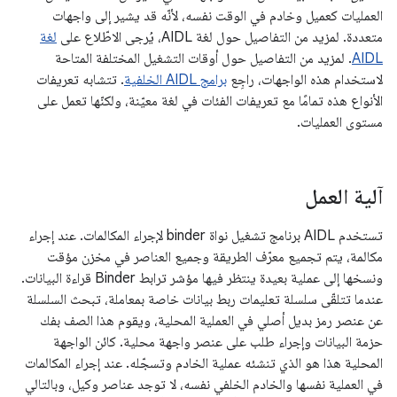
العمليات كعميل وخادم في الوقت نفسه، لأنّه قد يشير إلى واجهات
متعددة. لمزيد من التفاصيل حول لغة AIDL، يُرجى الاطّلاع على
لغة
AIDL
. لمزيد من التفاصيل حول أوقات التشغيل المختلفة المتاحة
لاستخدام هذه الواجهات، راجِع
برامج AIDL الخلفية
. تتشابه تعريفات
الأنواع هذه تمامًا مع تعريفات الفئات في لغة معيّنة، ولكنّها تعمل على
مستوى العمليات.
آلية العمل
تستخدم AIDL برنامج تشغيل نواة binder لإجراء المكالمات. عند إجراء
مكالمة، يتم تجميع معرّف الطريقة وجميع العناصر في مخزن مؤقت
ونسخها إلى عملية بعيدة ينتظر فيها مؤشر ترابط Binder قراءة البيانات.
عندما تتلقّى سلسلة تعليمات ربط بيانات خاصة بمعاملة، تبحث السلسلة
عن عنصر رمز بديل أصلي في العملية المحلية، ويقوم هذا الصف بفك
حزمة البيانات وإجراء طلب على عنصر واجهة محلية. كائن الواجهة
المحلية هذا هو الذي تنشئه عملية الخادم وتسجّله. عند إجراء المكالمات
في العملية نفسها والخادم الخلفي نفسه، لا توجد عناصر وكيل، وبالتالي