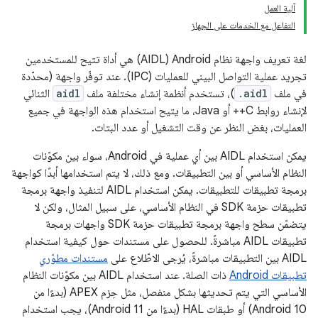
آلية العمل
التفاعل مع الخدمات على الجهاز
لغة تعريف واجهة نظام Android ‏(AIDL) هي أداة تتيح للمستخدمين
تجريد عملية التواصل البيني للعمليات (IPC). عند توفّر واجهة (محدّدة
في ملف
.aidl
)، تستخدم أنظمة إنشاء مختلفة ملف
aidl
الثنائي
لإنشاء روابط C++ أو Java، ما يتيح استخدام هذه الواجهة في جميع
العمليات، بغض النظر عن وقت التشغيل أو عدد البتات.
يمكن استخدام AIDL بين أي عملية في Android، سواء بين مكوّنات
النظام الأساسي أو بين التطبيقات. ومع ذلك، لا يتم استخدامها أبدًا كواجهة
برمجة تطبيقات للتطبيقات. يمكن استخدام AIDL لتنفيذ واجهة برمجة
تطبيقات حزمة SDK في النظام الأساسي، على سبيل المثال، ولكن لا
يتضمّن سطح واجهة برمجة تطبيقات حزمة SDK واجهات برمجة
تطبيقات AIDL مباشرةً. للحصول على مستندات حول كيفية استخدام
AIDL بين التطبيقات مباشرةً، يُرجى الاطّلاع على
مستندات مطوّري
تطبيقات Android
ذات الصلة. عند استخدام AIDL بين مكوّنات النظام
الأساسي التي يتم تحديثها بشكل منفصل، مثل حِزم APEX (بدءًا من
Android 10) أو طبقات HAL (بدءًا من Android 11)، يجب استخدام