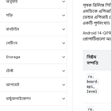
অনুমতি
পৃথক রিলিজ শিড
এসডিকে এপিআই লেভ
শক্তি
ভেন্ডর এপিআই ল
একটি পূর্ণসংখ্যা।
রানটাইম
Android 14-QPR3
প্রোপার্টিগুলো অন্ত
সেটিংস
Storage
সিস্টেম
সম্পত্তি
টেস্ট
ro
.
board
.
আপডেট
api
_
level
ভার্চুয়ালাইজেশন
ro
.