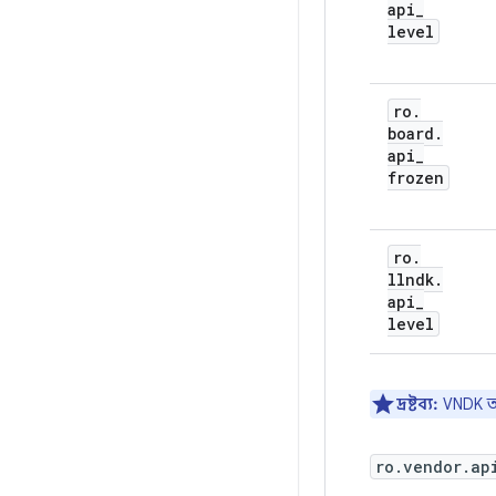
api
_
level
ro
.
board
.
api
_
frozen
ro
.
llndk
.
api
_
level
দ্রষ্টব্য:
VNDK অপ
ro.vendor.ap