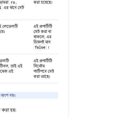
ro
.
ই আমরা
করা হয়েছে।
l
এর মানে সেট
িআই লেভেলটি
এই প্রপার্টিটি
য়।
সেট করা না
থাকলে, এর
ডিফল্ট মান
false
।
েভেলটি
এই প্রপার্টিটি
যাটিবল, তাই এই
সিস্টেম
ইমেজ এই
পার্টিশনে সেট
করা আছে।
র অংশ নয়।
 করা হয়: