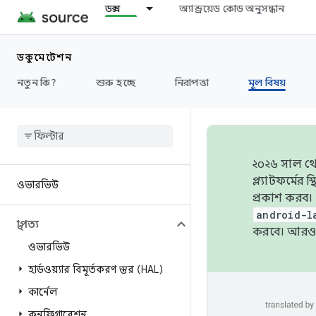
ডক্স
অ্যান্ড্রয়েড কোড অনুসন্ধান
ডকুমেন্টেশন
নতুন কি?
শুরু হচ্ছে
নিরাপত্তা
মূল বিষয়
২০২৬ সাল থেক
প্ল্যাটফর্মে
ওভারভিউ
প্রকাশ করব।
android-l
স্থাপত্য
করবে। আরও 
ওভারভিউ
হার্ডওয়্যার বিমূর্তকরণ স্তর (HAL)
কার্নেল
কনফিগারেশন