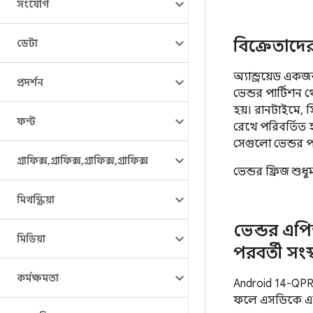
সংযোগ
বিক্রেতাদের 
ডেটা
অ্যান্ড্রয়েড একজ
প্রদর্শন
ভেন্ডর পার্টিশন 
হয়। রানটাইমে, 
ফন্ট
রেখে পরিবর্তিত 
সেগুলো ভেন্ডর প
গ্রাফিক্স
,
গ্রাফিক্স
,
গ্রাফিক্স
,
গ্রাফিক্স
ভেন্ডর ফ্রিজ শু
মিথস্ক্রিয়া
ভেন্ডর এপি
মিডিয়া
পরবর্তী সংস
কর্মক্ষমতা
Android 14-QPR
ফলে এসডিকে এপি