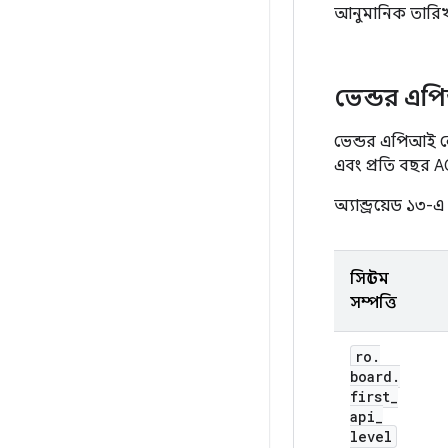
আনুমানিক তারিখ
ভেন্ডর এপি
ভেন্ডর এপিআই ল
এবং প্রতি বছর AO
অ্যান্ড্রয়েড ১৩
সিস্টেম
সম্পত্তি
ro
.
board
.
first
_
api
_
level