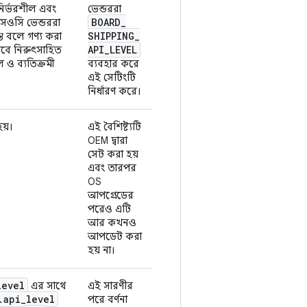
নির্ভরশীল এবং
ভেন্ডররা
BOARD
_
এসওসি ভেন্ডররা
SHIPPING
_
্ত বলে গণ্য করা
API
_
LEVEL
বে নিরুৎসাহিত
ল ও ব্যতিক্রমী
ব্যবহার করে
এই সেটিংটি
নির্ধারণ করে।
য়।
এই বৈশিষ্ট্যটি
OEM দ্বারা
সেট করা হয়
এবং তারপর
OS
আপগ্রেডের
পরেও এটি
আর কখনও
আপডেট করা
হয় না।
level
এর সাথে
এই সারণীর
.
api
_
level
পরে বর্ণনা