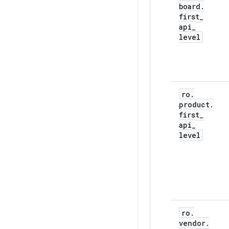
board
.
first
_
api
_
level
ro
.
product
.
first
_
api
_
level
ro
.
vendor
.