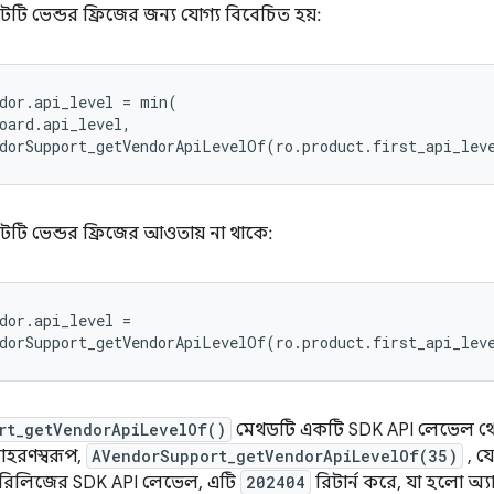
টি ভেন্ডর ফ্রিজের জন্য যোগ্য বিবেচিত হয়:
dor.api_level
=
min
(
dorSupport_getVendorApiLevelOf
(
ro.product.first_api_lev
টটি ভেন্ডর ফ্রিজের আওতায় না থাকে:
dor.api_level
=
dorSupport_getVendorApiLevelOf
(
ro.product.first_api_lev
rt_getVendorApiLevelOf()
মেথডটি একটি SDK API লেভেল থেকে
াহরণস্বরূপ,
AVendorSupport_getVendorApiLevelOf(35)
, য
য়েড রিলিজের SDK API লেভেল, এটি
202404
রিটার্ন করে, যা হলো অ্য