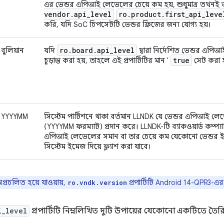
এর ভেন্ডর এপিআই লেভেলের চেয়ে কম হয়, শুধুমাত্র তখন
vendor
.
api
_
level
ro
.
product
.
first
_
api
_
leve
করি, যদি SoC চিপসেটটি ভেন্ডর ফ্রিজের জন্য যোগ্য হয়।
ro
.
board
.
api
_
level
বুলিয়ান
যদি
দ্বারা নির্দেশিত ভেন্ডর এপ
true
চূড়ান্ত করা হয়, তাহলে এই প্রপার্টিটির মান '
সেট করা হ
YYYYMM
সিস্টেম পার্টিশনে থাকা বর্তমান LLNDK যে ভেন্ডর এপিআই ল
(YYYYMM ফরম্যাট) প্রদান করে। LLNDK-টি ব্যাকওয়ার্ড কম্প্
এপিআই লেভেলের সমান বা তার চেয়ে কম যেকোনো ভেন্ডর 
সিস্টেম ইমেজ দিয়ে ফ্ল্যাশ করা যাবে।
্রচলিত হয়ে যাওয়ায়,
প্রপার্টিটি Android 14-QPR3-এ
ro.vndk.version
i_level
প্রপার্টিটি নিম্নলিখিত দুটি উপায়ের যেকোনো একটিতে তৈরি