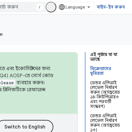
/
সাইন-ইন করুন
্স
এই পৃষ্ঠায় যা যা
আছে
তে এবং ইকোসিস্টেমের জন্য
বিক্রেতাদের
স্থবিরতা
 এবং Q4) AOSP-তে সোর্স কোড
elease
ব্যবহার করুন।
ভেন্ডর এপিআই
লেভেল নির্ধারণ
শেষ রিলিজটিকে রেফারেন্স
করুন (অ্যান্ড্রয়েড
১৪-কিউপিআর৩
এবং পরবর্তী
সংস্করণ)
ভেন্ডর এপিআই
লেভেল নির্ধারণ
করুন (অ্যান্ড্রয়েড
১৩)