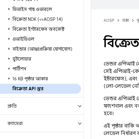
ডিভাইস গাছ ওভারলে
বিক্রেতা NDK (<=AOSP 14)
AOSP
ডক্স
ম
বিক্রেতা ইন্টারফেস অবজেক্ট
বিক্রেতা
এআইডিএল
বাইন্ডার (আন্তঃপ্রক্রিয়া যোগাযোগ)
বুটলোডার
ভেন্ডর এপিআই 
পার্টিশন
সেই এপিআই-কে বর্
ইন্টারফেস), এবং
16 KB পৃষ্ঠার আকার
(লো-লেভেল নেট
বিক্রেতা API স্তর
ভেন্ডর এপিআই ল
ফাংশনাল এবং নন
শ্রুতি
হবে।
ক্যামেরা
এই পৃষ্ঠার বাকি 
লেভেল নির্ধারণ ক