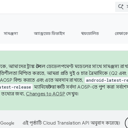
সামঞ্জস্য
অ্যান্ড্রয়েড ডিভাইস
স্বয়ংচালিত
রেফারেন
ে, আমাদের ট্রাঙ্ক স্টেবল ডেভেলপমেন্ট মডেলের সাথে সামঞ্জস্য রাখ
র স্থিতিশীলতা নিশ্চিত করতে, আমরা প্রতি দুই ও চার ত্রৈমাসিকে (Q2
 AOSP বিল্ড করতে এবং এতে অবদান রাখতে,
android-latest-r
atest-release
ম্যানিফেস্ট ব্রাঞ্চটি সর্বদা AOSP-তে পুশ করা সর্ব
তথ্যের জন্য,
Changes to AOSP
দেখুন।
এই পৃষ্ঠাটি
Cloud Translation API
অনুবাদ করেছে।