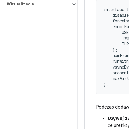
Wirtualizacja
interface I
    disable
    forceHw
    enum Nu
        USE
        TWO
        THR
    };

    numFram
    runWith
    vsyncEv
    present
    maxVirt
Podczas dodawan
Używaj z
że prefiks