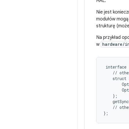
HAL.
Nie jest koniec
modułów mogą te
strukturę (może
Na przykład opc
w
hardware/i
 interface 
    // othe
    struct 
        Opt
        Opt
    };

    getSync
    // othe