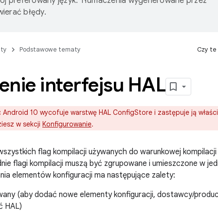
wój preferowany język. Tłumaczenia wygenerowane przez
ierać błędy.
ty
Podstawowe tematy
Czy te
nie interfejsu HAL
:
Android 10 wycofuje warstwę HAL ConfigStore i zastępuje ją właś
iesz w sekcji
Konfigurowanie
.
szystkich flag kompilacji używanych do warunkowej kompilacj
ie flagi kompilacji muszą być zgrupowane i umieszczone w jed
nia elementów konfiguracji ma następujące zalety:
any (aby dodać nowe elementy konfiguracji, dostawcy/produ
ć HAL)