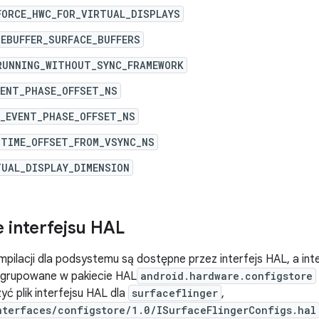
FORCE_HWC_FOR_VIRTUAL_DISPLAYS
EBUFFER_SURFACE_BUFFERS
RUNNING_WITHOUT_SYNC_FRAMEWORK
VENT_PHASE_OFFSET_NS
C_EVENT_PHASE_OFFSET_NS
_TIME_OFFSET_FROM_VSYNC_NS
TUAL_DISPLAY_DIMENSION
 interfejsu HAL
mpilacji dla podsystemu są dostępne przez interfejs HAL, a in
 zgrupowane w pakiecie HAL
android.hardware.configstore
yć plik interfejsu HAL dla
surfaceflinger
,
nterfaces/configstore/1.0/ISurfaceFlingerConfigs.hal