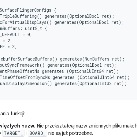
SurfaceFlingerConfigs {

TripleBuffering() generates(OptionalBool ret);

cForVirtualDisplays() generates(OptionalBool ret);

mBuffers: uint8_t {

_DEFAULT = 0,

 = 2,

EE = 3,

ebufferSurfaceBuffers() generates(NumBuffers ret);

outSyncFramework() generates(OptionalBool ret);

entPhaseOffsetNs generates (OptionalUInt64 ret);

TimeOffsetFromSyncNs generates (OptionalUInt64 ret);

ualDisplayDimension() generates(OptionalInt32 ret);

ia funkcji:
więzłych nazw.
Nie przekształcaj nazw zmiennych pliku makefil
y
TARGET_
i
BOARD_
nie są już potrzebne.