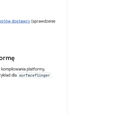
estów dostawcy
(sprawdzenie
formę
 kompilowania platformy,
zykład dla
surfaceflinger