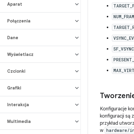
Aparat
TARGET_
NUM_FRAM
Połączenia
TARGET_
Dane
VSYNC_E
SF_VSYN
Wyświetlacz
PRESENT
MAX_VIR
Czcionki
Grafiki
Tworzenie
Interakcja
Konfiguracje ko
konfiguracji są
Multimedia
przykład utworz
w
hardware/i