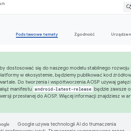
rch
Podstawowe tematy
Zgodność
Urządzen
aby dostosować się do naszego modelu stabilnego rozwoju 
platformy w ekosystemie, będziemy publikować kod źródło
artale. Do tworzenia i współtworzenia AOSP używaj gałęz
Gałąź manifestu
android-latest-release
będzie zawsze o
wersji przesłanej do AOSP. Więcej informacji znajdziesz w a
Google używa technologii AI do tłumaczenia