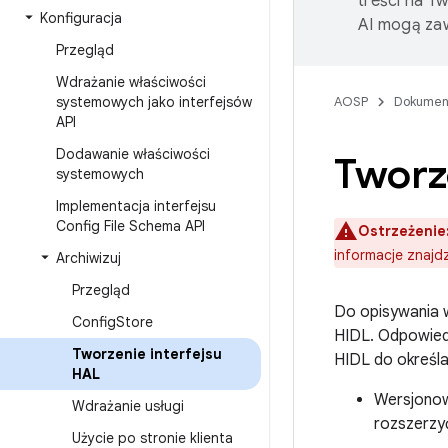
treści na T
Konfiguracja
AI mogą zaw
Przegląd
Wdrażanie właściwości
systemowych jako interfejsów
AOSP
Dokumen
API
Dodawanie właściwości
Tworze
systemowych
Implementacja interfejsu
Config File Schema API
Ostrzeżenie
informacje znajdz
Archiwizuj
Przegląd
Do opisywania w
Config
Store
HIDL. Odpowiedn
Tworzenie interfejsu
HIDL do określa
HAL
Wersjonow
Wdrażanie usługi
rozszerzy
Użycie po stronie klienta