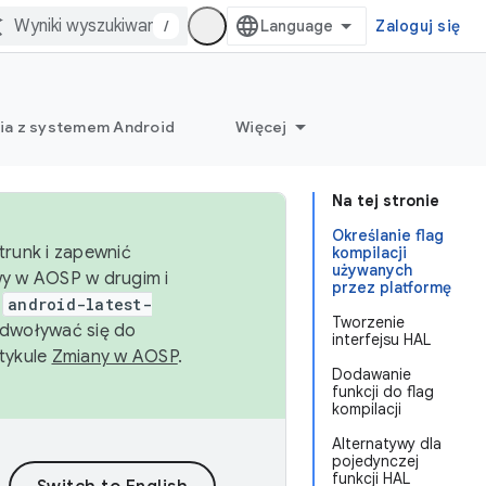
/
Zaloguj się
ia z systemem Android
Więcej
Na tej stronie
Określanie flag
trunk i zapewnić
kompilacji
używanych
wy w AOSP w drugim i
przez platformę
i
android-latest-
Tworzenie
dwoływać się do
interfejsu HAL
rtykule
Zmiany w AOSP
.
Dodawanie
funkcji do flag
kompilacji
Alternatywy dla
pojedynczej
funkcji HAL