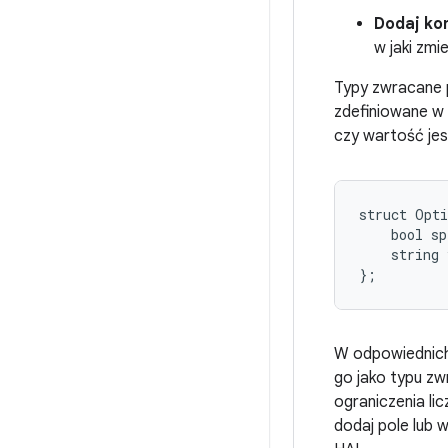
Dodaj ko
w jaki zmi
Typy zwracane 
zdefiniowane w
czy wartość jes
struct Opti
    bool sp
    string 
W odpowiednich p
go jako typu z
ograniczenia l
dodaj pole lub 