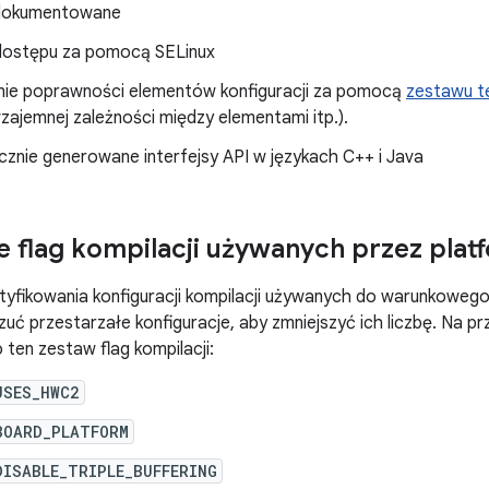
dokumentowane
dostępu za pomocą SELinux
ie poprawności elementów konfiguracji za pomocą
zestawu t
zajemnej zależności między elementami itp.).
znie generowane interfejsy API w językach C++ i Java
e flag kompilacji używanych przez plat
ntyfikowania konfiguracji kompilacji używanych do warunkowego
zuć przestarzałe konfiguracje, aby zmniejszyć ich liczbę. Na pr
 ten zestaw flag kompilacji:
USES_HWC2
BOARD_PLATFORM
DISABLE_TRIPLE_BUFFERING