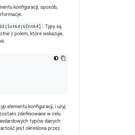
ntu konfiguracji, sposób,
informacje.
32|Int64|UInt64]
. Typy są
otne z polem, które wskazuje,
na.
p elementu konfiguracji, i użyj
zostało zdefiniowane w celu
estandardowych typów danych
wartość jest określona przez