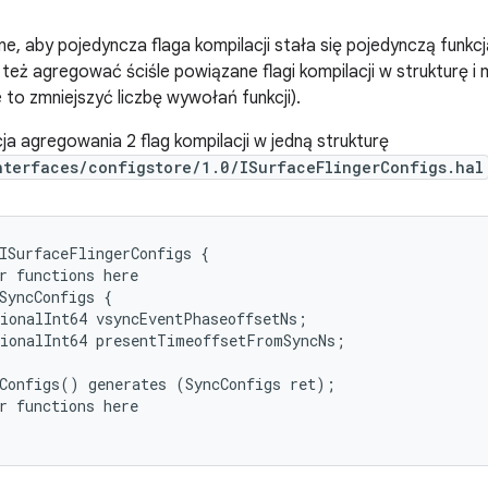
zne, aby pojedyncza flaga kompilacji stała się pojedynczą funkc
ż agregować ściśle powiązane flagi kompilacji w strukturę i m
 to zmniejszyć liczbę wywołań funkcji).
ja agregowania 2 flag kompilacji w jedną strukturę
nterfaces/configstore/1.0/ISurfaceFlingerConfigs.hal
ISurfaceFlingerConfigs {

r functions here

SyncConfigs {

ionalInt64 vsyncEventPhaseoffsetNs;

ionalInt64 presentTimeoffsetFromSyncNs;

Configs() generates (SyncConfigs ret);

r functions here
