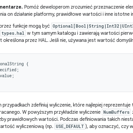
mentarze.
Pomóż deweloperom zrozumieć przeznaczenie eleme
enia on działanie platformy, prawidłowe wartości i inne istotne 
przez funkcje mogą być
Optional[Bool|String|Int32|UInt
types.hal
w tym samym katalogu i zawierają wartości pierw
t określona przez HAL. Jeśli nie, używana jest wartość domyśl
onalString {

ecified;

value;

rzypadkach zdefiniuj wyliczenie, które najlepiej reprezentuje ty
wracanego. W powyższym przykładzie wyliczenie
NumBuffers
iczby prawidłowych wartości. Podczas definiowania takich ni
wartość wyliczeniową (np.
USE_DEFAULT
), aby oznaczyć, czy 