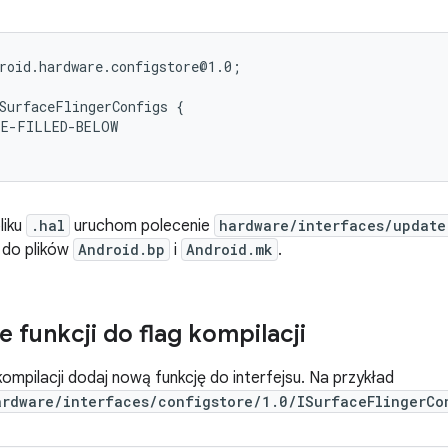
roid.hardware.configstore@1.0;

SurfaceFlingerConfigs {

E-FILLED-BELOW

liku
.hal
uruchom polecenie
hardware/interfaces/update
do plików
Android.bp
i
Android.mk
.
 funkcji do flag kompilacji
kompilacji dodaj nową funkcję do interfejsu. Na przykład
ardware/interfaces/configstore/1.0/ISurfaceFlingerCo