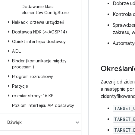
Dobrze u
Dodawanie klas i
elementów Config
Store
Kontrola 
Nakładki drzewa urządzeń
Sprawdzen
Dostawca NDK (<=AOSP 14)
zakresu, w
Obiekt interfejsu dostawcy
Automatyc
AIDL
Binder (komunikacja między
procesami)
Określani
Program rozruchowy
Zacznij od zide
Partycje
a następnie por
rozmiar strony: 16 KB
zidentyfikowano
Poziom interfejsu API dostawcy
TARGET_
TARGET_
Dźwięk
TARGET_