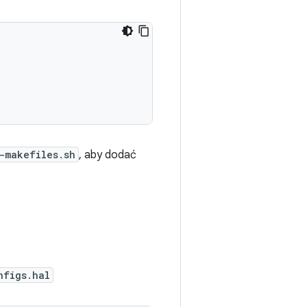
-makefiles.sh
, aby dodać
nfigs.hal