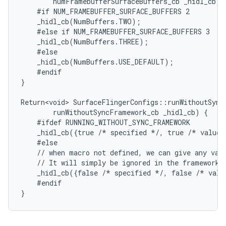
        numFramebufferSurfaceBuffers_cb _hidl_cb) {
    #if NUM_FRAMEBUFFER_SURFACE_BUFFERS 2

    _hidl_cb(NumBuffers.TWO);

    #else if NUM_FRAMEBUFFER_SURFACE_BUFFERS 3

    _hidl_cb(NumBuffers.THREE);

    #else

    _hidl_cb(NumBuffers.USE_DEFAULT);

    #endif

}

Return<void> SurfaceFlingerConfigs::runWithoutSyncF
        runWithoutSyncFramework_cb _hidl_cb) {

    #ifdef RUNNING_WITHOUT_SYNC_FRAMEWORK

    _hidl_cb({true /* specified */, true /* value 
    #else

    // when macro not defined, we can give any valu
    // It will simply be ignored in the framework s
    _hidl_cb({false /* specified */, false /* valu
    #endif
