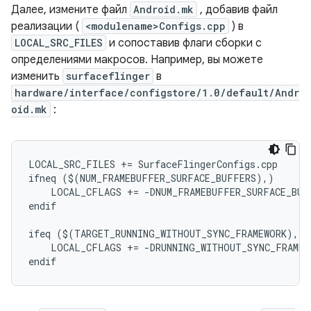
Далее, измените файл
Android.mk
, добавив файл
реализации (
<modulename>Configs.cpp
) в
LOCAL_SRC_FILES
и сопоставив флаги сборки с
определениями макросов. Например, вы можете
изменить
surfaceflinger
в
hardware/interface/configstore/1.0/default/Andr
oid.mk
:
LOCAL_SRC_FILES += SurfaceFlingerConfigs.cpp

ifneq ($(NUM_FRAMEBUFFER_SURFACE_BUFFERS),)

    LOCAL_CFLAGS += -DNUM_FRAMEBUFFER_SURFACE_BUF
endif

ifeq ($(TARGET_RUNNING_WITHOUT_SYNC_FRAMEWORK),tru
    LOCAL_CFLAGS += -DRUNNING_WITHOUT_SYNC_FRAMEWO