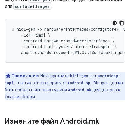
для
surfaceflinger
:
hidl-gen -o hardware/interfaces/configstore/1.0/d
    -Lc++-impl \

    -randroid.hardware:hardware/interfaces \

    -randroid.hidl:system/libhidl/transport \

Примечание:
Не запускайте
с
hidl-gen
-Landroidbp-
, так как это сгенерирует
. Модуль должен
impl
Android.bp
быть собран с использованием
для доступа к
Android.mk
флагам сборки.
Измените файл Android
.
mk