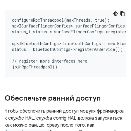
configureRpcThreadpool(maxThreads, true);

sp<ISurfaceFlingerConfigs> surfaceFlingerConfigs = 
status_t status = surfaceFlingerConfigs->registerAs
sp<IBluetoothConfigs> bluetoothConfigs = new Blueto
status = bluetoothConfigs->registerAsService();

// register more interfaces here

Обеспечьте ранний доступ
Чтобы обеспечить ранний доступ модуля фреймворка
к службе HAL, служба config HAL должна запускаться
как можно раньше, сразу после того, как