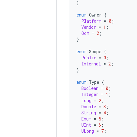
}
enum
Owner
{
Platform
=
0
;
Vendor
=
1
;
Odm
=
2
;
}
enum
Scope
{
Public
=
0
;
Internal
=
2
;
}
enum
Type
{
Boolean
=
0
;
Integer
=
1
;
Long
=
2
;
Double
=
3
;
String
=
4
;
Enum
=
5
;
UInt
=
6
;
ULong
=
7
;