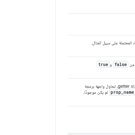
المحتملة على سبيل المثال،
true
false
 من
و
فقط) الاسم القديم لسمة النظام الأساسية عند استدعاء دالة getter، تحاول واجهة برمجة
prop
_
name
لم يكن موجودًا.