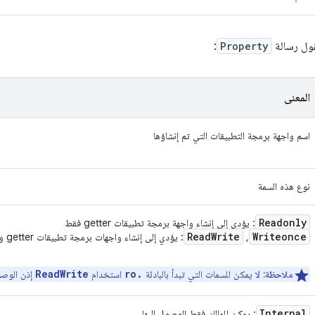
قول رسالة
Property
:
المعنى
اسم واجهة برمجة التطبيقات التي تم إنشاؤها
نوع هذه السمة
Readonly
: يؤدي إلى إنشاء واجهة برمجة تطبيقات getter فقط
Read
Write
Writeonce
,
: يؤدي إلى إنشاء واجهات برمجة تطبيقات getter وsetter
ReadWrite
ro.
ملاحظة:
لا يمكن للسمات التي تبدأ بالبادئة
استخدام
إذن الوص
Internal
: يمكن للمالك فقط الوصول إليها.