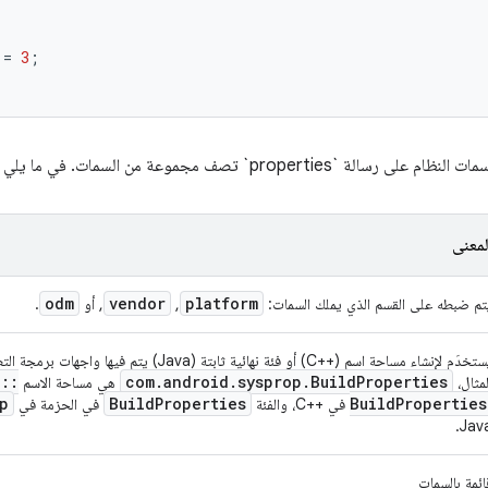
=
3
;
prope` تصف مجموعة من السمات. في ما يلي معاني حقولها:
لمعنى
odm
vendor
platform
تم ضبطه على القسم الذي يملك السمات:
,
, أو
.
يُستخدَم لإنشاء مساحة اسم (C++‎) أو فئة نهائية ثابتة (
p
::
com
.
android
.
sysprop
.
Build
Properties
لمثال،
هي مساحة الاسم
p
Build
Properties
Build
Properties
في C++‎، والفئة
في الحزمة في
Java
ائمة بالسمات