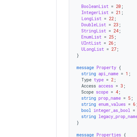
BooleanList
=
20
;
IntegerList
=
21
;
LongList
=
22
;
DoubleList
=
23
;
StringList
=
24
;
EnumList
=
25
;
UIntList
=
26
;
ULongList
=
27
;
}
message
Property
{
string
api_name
=
1
;
Type
type
=
2
;
Access
access
=
3
;
Scope
scope
=
4
;
string
prop_name
=
5
;
string
enum_values
=
6
bool
integer_as_bool
=
string
legacy_prop_nam
}
message
Properties
{