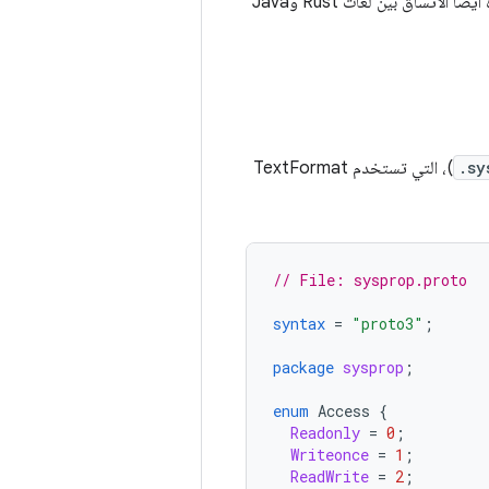
هذا التحقّق كواجهات محدّدة بشكل صريح بين الأقسام. يمكن أن توفّر واجهات برمجة التطبيقات هذه أيضًا الاتساق بين لغات Rust وJava
.sy
)، التي تستخدم TextFormat
// File: sysprop.proto
syntax
=
"proto3"
;
package
sysprop
;
enum
Access
{
Readonly
=
0
;
Writeonce
=
1
;
ReadWrite
=
2
;