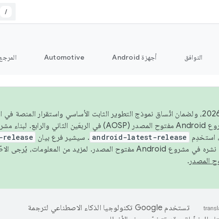
/
التوافق
أجهزة Android
Automotive
المرجع
اعتبارًا من عام 2026، ولضمان اتّساق نموذج التطوير الثابت الأساسي واستقرار المنصة
 استخدِم
android-latest-release
. سيشير فرع بيان
-release
ح المصدر. لمزيد من المعلومات، يُرجى الاطّلاع على
.
تستخدم Google تكنولوجيا الذكاء الاصطناعي لترجمة