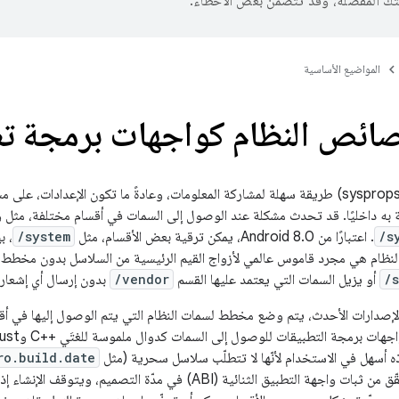
تك المفضّلة، وقد تتضمّن بعض الأخطاء.
المواضيع الأساسية
صائص النظام كواجهات برمجة ت
توفّر سمات النظام (sysprops) طريقة سهلة لمشاركة المعلومات، وعادةً ما تكون الإعد
 به داخليًا. قد تحدث مشكلة عند الوصول إلى السمات في أقسام مختلفة، مث
/s
. اعتبارًا من Android 8.0، يمكن ترقية بعض الأقسام، مثل
/system
، ب
ت النظام هي مجرد قاموس عالمي لأزواج القيم الرئيسية من السلاسل بدون مخطط
/
أو يزيل السمات التي يعتمد عليها القسم
/vendor
بدون إرسال أي إشعار.
Android 10 والإصدارات الأحدث، يتم وضع مخطط لسمات النظام التي يتم الوصول إليه
ه أسهل في الاستخدام لأنّها لا تتطلّب سلاسل سحرية (مثل
ro.build.date
ثابت. يتم أيضًا التحقّق من ثبات واجهة التطبيق الثنائية (ABI) في مد