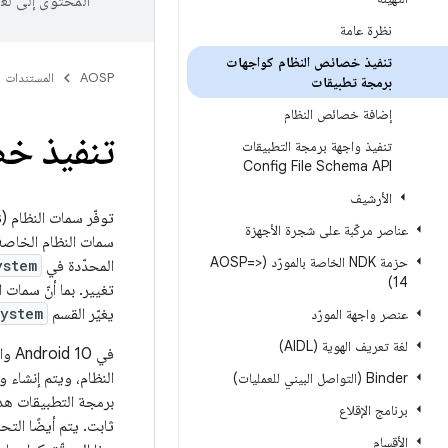
المحتوى إلى لغ
نظرة عامة
تنفيذ خصائص النظام كواجهات
AOSP
المستندات
برمجة تطبيقات
إضافة خصائص النظام
تنفيذ خ
تنفيذ واجهة برمجة التطبيقات
Config File Schema API
الأرشيف
عناصر مركّبة على شجرة الأجهزة
سمات النظام الخاصة
حزمة NDK الخاصة بالمورّد (<=AOSP
المحدّدة في
ystem
14)
تغيير. بما أنّ سما
يغيّر القسم
system
عنصر واجهة المورّد
لغة تعريف الهوية (AIDL)
في 
‫Binder (التواصل البيني للعمليات)
برمجة التطبيقات هذ
برنامج الإقلاع
الأقسام