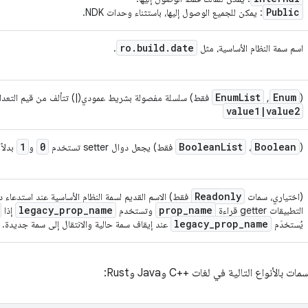
Public
: يمكن للجميع الوصول إليها، باستثناء وحدات NDK.
ro
.
build
.
date
اسم سمة النظام الأساسية، مثل
.
Enum
List
Enum
(
,
فقط) سلسلة مفصولة بشريط عمودي(|) تتألف من قيم التعداد 
value1
|
value2
1
0
Boolean
List
Boolean
(
،
فقط) يجعل دوال setter تستخدم
و
بدلاً
Readonly
(اختياري، سمات
legacy
_
prop
_
name
prop
_
name
التطبيقات getter قراءة
وتستخدم
إذا
legacy
_
prop
_
name
يُستخدَم
عند إيقاف سمة حالية والانتقال إلى سمة جديدة.
أنواع التالية في لغات C++‎ وJava وRust: