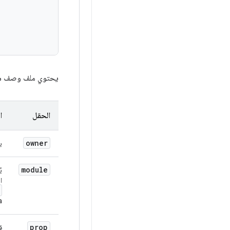
يحتوي ملف وصف سمات النظام على رسالة `rties
الحقل
ا
owner
ي
module
ا
.
prop
ق