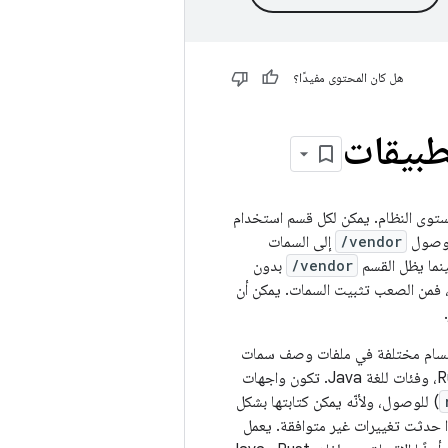
هل كان المحتوى مفيدًا؟
طبيقات
ادات، على مستوى النظام. يمكن لكل قسم استخدام
ل وصول
/vendor
إلى السمات
ينما يظل القسم
/vendor
بدون
، فمن الصعب تثبيت السمات. يمكن أن
ا في أقسام مختلفة في ملفات وصف سمات
النظام، ويتم إنشاء واجهات برمجة التطبيقات للوصول إلى السمات كدوال ملموسة للغتَي C++‎ وRust، وفئات للغة Java. تكون واجهات
) للوصول، ولأنّه يمكن كتابتها بشكل
ّة التصميم، ويتوقف الإنشاء إذا حدثت تغييرات غير متوافقة. يعمل