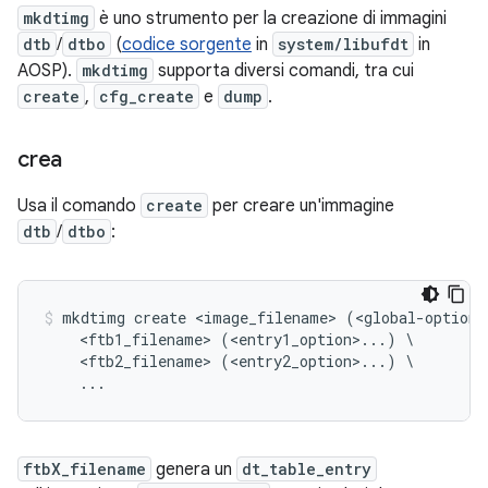
mkdtimg
è uno strumento per la creazione di immagini
dtb
/
dtbo
(
codice sorgente
in
system/libufdt
in
AOSP).
mkdtimg
supporta diversi comandi, tra cui
create
,
cfg_create
e
dump
.
crea
Usa il comando
create
per creare un'immagine
dtb
/
dtbo
:
mkdtimg create <image_filename> (<global-option>
    <ftb1_filename> (<entry1_option>...) \

    <ftb2_filename> (<entry2_option>...) \

ftbX_filename
genera un
dt_table_entry