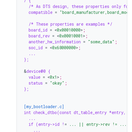
/ {
/* As DTS design, these properties only for
compatible
=
"board_manufacturer,board_mode
/* These properties are examples */
board_id
=
<
0x00010000
>
;
board_rev
=
<
0x00010001
>
;
another_hw_information
=
"some_data"
;
soc_id
=
<
0x68000000
>
;
...
};
&
device@0 {
value
=
<
0x1
>
;
status
=
"okay"
;
};
[my_bootloader.c]
int check_dtbo(const dt_table_entry *entry, u
...
if (entry->id !
=
... || entry->rev != ...) 
...