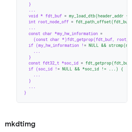
}
...
void * fdt_buf
=
my_load_dtb(header_addr + 
int root_node_off
=
fdt_path_offset(fdt_buf
...
const char *my_hw_information
=
(const char *)fdt_getprop(fdt_buf, root_n
if (my_hw_information !
=
NULL && strcmp(my
...
}
const fdt32_t *soc_id
=
fdt_getprop(fdt_buf
if (soc_id !
=
NULL && *soc_id != ...) {
...
}
...
}
mkdtimg