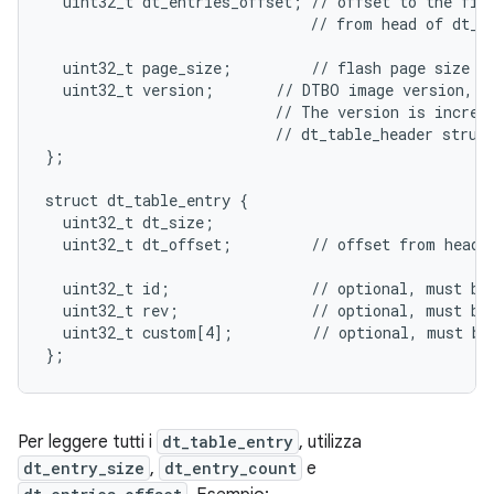
  uint32_t dt_entries_offset; // offset to the firs
                              // from head of dt_ta
  uint32_t page_size;         // flash page size we
  uint32_t version;       // DTBO image version, th
                          // The version is increme
                          // dt_table_header struct
};

struct dt_table_entry {

  uint32_t dt_size;

  uint32_t dt_offset;         // offset from head o
  uint32_t id;                // optional, must be 
  uint32_t rev;               // optional, must be 
  uint32_t custom[4];         // optional, must be 
};
Per leggere tutti i
dt_table_entry
, utilizza
dt_entry_size
,
dt_entry_count
e