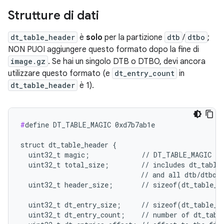
Strutture di dati
dt_table_header
è
solo
per la partizione
dtb
/
dtbo
;
NON PUOI aggiungere questo formato dopo la fine di
image.gz
. Se hai un singolo DTB o DTBO, devi ancora
utilizzare questo formato (e
dt_entry_count
in
dt_table_header
è 1).
#
define DT_TABLE_MAGIC 0xd7b7ab1e

struct dt_table_header {

  uint32_t magic;             // DT_TABLE_MAGIC

  uint32_t total_size;        // includes dt_table_
                              // and all dtb/dtbo

  uint32_t header_size;       // sizeof(dt_table_he
  uint32_t dt_entry_size;     // sizeof(dt_table_en
  uint32_t dt_entry_count;    // number of dt_table