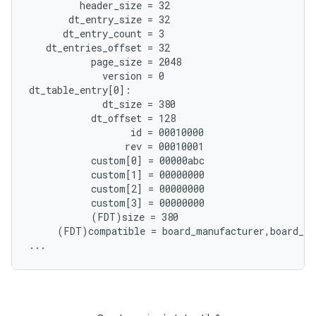
         header_size = 32

       dt_entry_size = 32

      dt_entry_count = 3

   dt_entries_offset = 32

           page_size = 2048

             version = 0

dt_table_entry[0]:

             dt_size = 380

           dt_offset = 128

                  id = 00010000

                 rev = 00010001

           custom[0] = 00000abc

           custom[1] = 00000000

           custom[2] = 00000000

           custom[3] = 00000000

           (FDT)size = 380

     (FDT)compatible = board_manufacturer,board_mo