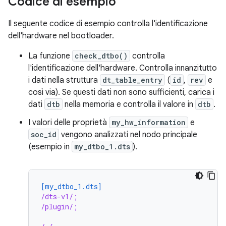
Codice di esempio
Il seguente codice di esempio controlla l'identificazione
dell'hardware nel bootloader.
La funzione
check_dtbo()
controlla
l'identificazione dell'hardware. Controlla innanzitutto
i dati nella struttura
dt_table_entry
(
id
,
rev
e
così via). Se questi dati non sono sufficienti, carica i
dati
dtb
nella memoria e controlla il valore in
dtb
.
I valori delle proprietà
my_hw_information
e
soc_id
vengono analizzati nel nodo principale
(esempio in
my_dtbo_1.dts
).
[my_dtbo_1.dts]
/dts-v1/;
/plugin/;