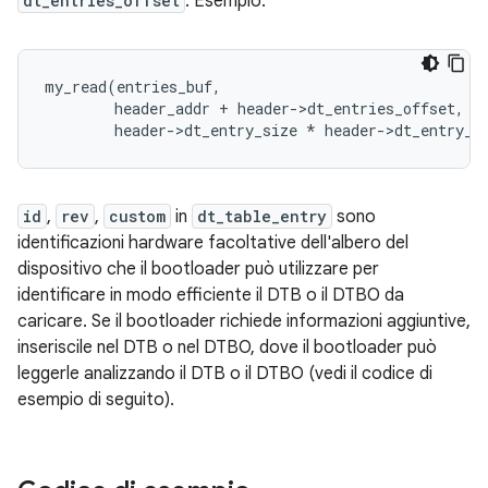
dt_entries_offset
. Esempio:
my_read
(
entries_buf
,
header_addr
+
header
-
>
dt_entries_offset
,
header
-
>
dt_entry_size
*
header
-
>
dt_entry_c
id
,
rev
,
custom
in
dt_table_entry
sono
identificazioni hardware facoltative dell'albero del
dispositivo che il bootloader può utilizzare per
identificare in modo efficiente il DTB o il DTBO da
caricare. Se il bootloader richiede informazioni aggiuntive,
inseriscile nel DTB o nel DTBO, dove il bootloader può
leggerle analizzando il DTB o il DTBO (vedi il codice di
esempio di seguito).