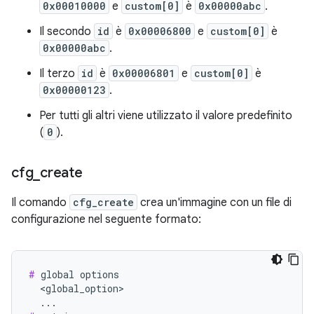
0x00010000
e
custom[0]
è
0x00000abc
.
Il secondo
id
è
0x00006800
e
custom[0]
è
0x00000abc
.
Il terzo
id
è
0x00006801
e
custom[0]
è
0x00000123
.
Per tutti gli altri viene utilizzato il valore predefinito
(
0
).
cfg
_
create
Il comando
cfg_create
crea un'immagine con un file di
configurazione nel seguente formato:
#
 global options

  <global_option>
