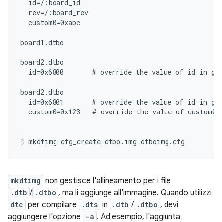
  id=/:board_id

  rev=/:board_rev

  custom0=0xabc

board1.dtbo

board2.dtbo

  id=0x6800       # override the value of id in glo
board2.dtbo

  id=0x6801       # override the value of id in glo
  custom0=0x123   # override the value of custom0 i
mkdtimg cfg_create dtbo.img dtboimg.cfg
mkdtimg
non gestisce l'allineamento per i file
.dtb
/
.dtbo
, ma li aggiunge all'immagine. Quando utilizzi
dtc
per compilare
.dts
in
.dtb
/
.dtbo
, devi
aggiungere l'opzione
-a
. Ad esempio, l'aggiunta