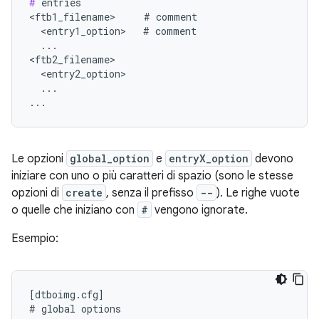
#
 entries

<ftb1_filename>     # comment

  <entry1_option>   # comment

  ...

<ftb2_filename>

  <entry2_option>

  ...

...
Le opzioni
global_option
e
entryX_option
devono
iniziare con uno o più caratteri di spazio (sono le stesse
opzioni di
create
, senza il prefisso
--
). Le righe vuote
o quelle che iniziano con
#
vengono ignorate.
Esempio:
[dtboimg.cfg]

# global options
