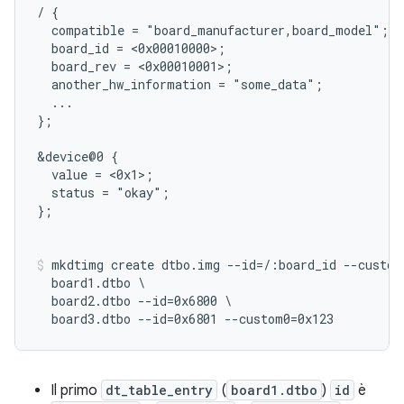
/ {

  compatible = "board_manufacturer,board_model";

  board_id = <0x00010000>;

  board_rev = <0x00010001>;

  another_hw_information = "some_data";

  ...

};

&device@0 {

  value = <0x1>;

  status = "okay";

};

mkdtimg create dtbo.img --id=/:board_id --custom
  board1.dtbo \

  board2.dtbo --id=0x6800 \

Il primo
dt_table_entry
(
board1.dtbo
)
id
è