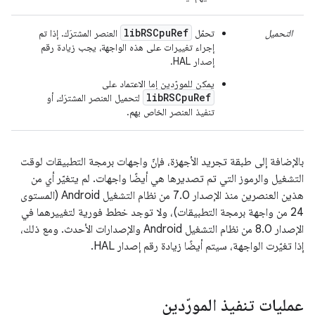
libRSCpuRef
التحميل
تحمّل
العنصر المشترَك. إذا تم
إجراء تغييرات على هذه الواجهة، يجب زيادة رقم
إصدار HAL.
يمكن للمورّدين إما الاعتماد على
libRSCpuRef
لتحميل العنصر المشترَك، أو
تنفيذ العنصر الخاص بهم.
بالإضافة إلى طبقة تجريد الأجهزة، فإنّ واجهات برمجة التطبيقات لوقت
التشغيل والرموز التي تم تصديرها هي أيضًا واجهات. لم يتغيّر أي من
هذين العنصرين منذ الإصدار 7.0 من نظام التشغيل Android (المستوى
24 من واجهة برمجة التطبيقات)، ولا توجد خطط فورية لتغييرهما في
الإصدار 8.0 من نظام التشغيل Android والإصدارات الأحدث. ومع ذلك،
إذا تغيّرت الواجهة، سيتم أيضًا زيادة رقم إصدار HAL.
عمليات تنفيذ المورّدين