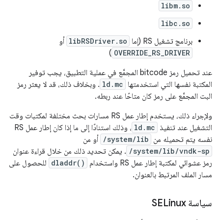
libm.so
libc.so
برنامج تشغيل RS (إما
libRSDriver.so
أو
)
OVERRIDE_RS_DRIVER
عند تحميل رمز bitcode المجمَّع في عملية التطبيق، يجب توفير
المكتبة نفسها التي استخدمتها
ld.mc
. وبخلاف ذلك، قد لا يعثر رمز
البت المجمَّع على رمز كان متاحًا عند ربطه.
ولإجراء ذلك، يستخدم إطار عمل RS مسارات بحث مختلفة لمكتبات وقت
التشغيل عند تنفيذ
ld.mc
، وذلك استنادًا إلى ما إذا كان إطار عمل RS
نفسه يتم تحميله من
/system/lib
أو من
/system/lib/vndk-sp
. يمكن تحديد ذلك من خلال قراءة عنوان
رمز عشوائي لمكتبة إطار عمل RS واستخدام
dladdr()
للحصول على
مسار الملف المرتبط بالعنوان.
سياسة SELinux