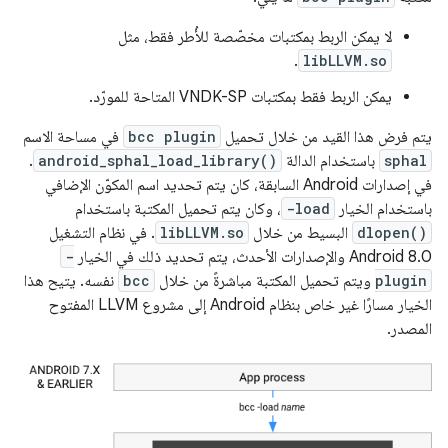
لا يمكن الربط بمكتبات مخصّصة للأُطر فقط، مثل
.
libLLVM.so
يمكن الربط فقط بمكتبات VNDK-SP المتاحة للمورّد.
يتم فرض هذا القيد من خلال تحميل
bcc plugin
في مساحة الاسم
sphal
باستخدام الدالة
android_sphal_load_library()
.
في إصدارات Android السابقة، كان يتم تحديد اسم المكوّن الإضافي
باستخدام الخيار
-load
، وكان يتم تحميل المكتبة باستخدام
dlopen()
البسيط من خلال
libLLVM.so
. في نظام التشغيل
Android 8.0 والإصدارات الأحدث، يتم تحديد ذلك في الخيار
-
plugin
ويتم تحميل المكتبة مباشرةً من خلال
bcc
نفسه. يتيح هذا
الخيار مسارًا غير خاص بنظام Android إلى مشروع LLVM المفتوح
المصدر.