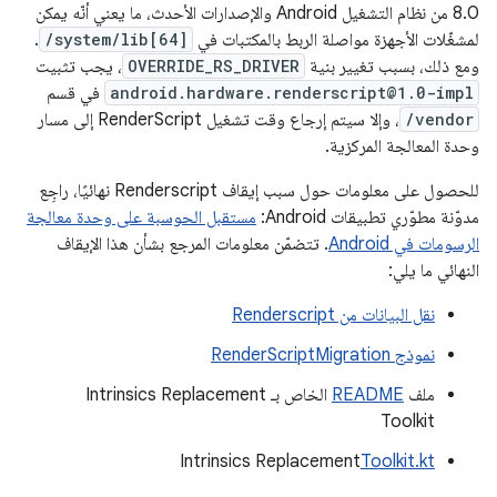
8.0 من نظام التشغيل Android والإصدارات الأحدث، ما يعني أنّه يمكن
لمشغّلات الأجهزة مواصلة الربط بالمكتبات في
/system/lib[64]
.
ومع ذلك، بسبب تغيير بنية
OVERRIDE_RS_DRIVER
، يجب تثبيت
android.hardware.renderscript@1.0-impl
في قسم
/vendor
، وإلا سيتم إرجاع وقت تشغيل RenderScript إلى مسار
وحدة المعالجة المركزية.
للحصول على معلومات حول سبب إيقاف Renderscript نهائيًا، راجِع
مدوّنة مطوّري تطبيقات Android:
مستقبل الحوسبة على وحدة معالجة
الرسومات في Android
. تتضمّن معلومات المرجع بشأن هذا الإيقاف
النهائي ما يلي:
نقل البيانات من Renderscript
نموذج RenderScriptMigration
ملف
README
الخاص بـ Intrinsics Replacement
Toolkit
Intrinsics Replacement
Toolkit.kt