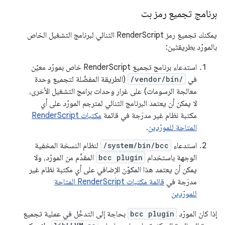
برنامج تجميع رمز بت
يمكنك تجميع رمز RenderScript الثنائي لبرنامج التشغيل الخاص
بالمورّد بطريقتَين:
استدعاء برنامج تجميع RenderScript خاص بمورّد معيّن
في
/vendor/bin/
(الطريقة المفضّلة لتجميع وحدة
معالجة الرسومات) على غرار وحدات برامج التشغيل الأخرى،
لا يمكن أن يعتمد البرنامج الثنائي لمترجم المورّد على أي
مكتبة نظام غير مدرَجة في قائمة
مكتبات RenderScript
المتاحة للمورّدين
.
استدعاء
/system/bin/bcc
لنظام النسخة المخفية
الوجهة باستخدام
bcc plugin
المقدَّم من المورّد، ولا
يمكن أن يعتمد هذا المكوّن الإضافي على أي مكتبة نظام غير
مدرَجة في
قائمة مكتبات RenderScript المتاحة
للمورّدين
إذا كان المورّد
bcc plugin
بحاجة إلى التدخّل في عملية تجميع