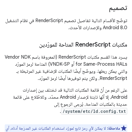
تصميم
توضّح الأقسام التالية تفاصيل تصميم RenderScript في نظام التشغيل
Android 8.0 والإصدارات الأحدث.
مكتبات Render
Script المتاحة للمورّدين
يسرد هذا القسم مكتبات RenderScript (المعروفة باسم Vendor NDK
for Same-Process HALs أو VNDK-SP) المتاحة لرمز المورّد
والتي يمكن ربطها. ويوضّح أيضًا المكتبات الإضافية غير المرتبطة بـ
RenderScript، ولكن يتم توفيرها أيضًا لرمز المورّد.
على الرغم من أنّ قائمة المكتبات التالية قد تختلف بين إصدارات
Android، إلا أنّها ثابتة لإصدار Android محدّد. وللاطّلاع على قائمة
حديثة بالمكتبات المتاحة، يُرجى الرجوع إلى
.
/system/etc/ld.config.txt
ملاحظة:
لا يمكن لأي رمز تابع لمورّد استخدام المكتبات غير المدرَجة أدناه، أي