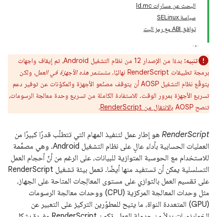
البحث عن مسارات ld.mc
سياسة SELinux
توافق ABI مع رمز البت
تنبيه:
بدءًا من الإصدار 12 من نظام التشغيل Android، تم إيقاف واجهات
برمجة تطبيقات RenderScript نهائيًا.
ستستمر هذه الأجهزة في العمل
، ولكن
يتوقّع نظام التشغيل AOSP أن يتوقف مصنّعو الأجهزة والمكوّنات عن توفير دعم
تسريع الأجهزة بمرور الوقت. للاستفادة الكاملة من تسريع وحدة معالجة الرسومات،
تنصح AOSP
بالانتقال من RenderScript
.
RenderScript
هو إطار عمل لتنفيذ المهام التي تتطلّب قدرًا كبيرًا من
العمليات الحسابية بأداء عالٍ على نظام التشغيل Android. وهي مصمَّمة
للاستخدام مع الحوسبة المتوازية للبيانات، على الرغم من أنّ أحجام العمل
التسلسلية يمكن أن تستفيد منها أيضًا. تعمل بيئة تشغيل RenderScript
على تقسيم العمل بالتوازي على مستوى المعالِجات المتاحة على الجهاز،
مثل وحدات المعالجة المركزية (CPU) ووحدات معالجة الرسومات
(GPU) المتعددة النواة، ما يتيح للمطوّرين التركيز على التعبير عن
الخوارزميات بدلاً من جدولة العمل. تكون RenderScript مفيدة بشكل