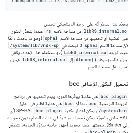
namespace.sphal.link.rs.shared_libs = libRS_intern
يحدّد هذا السطر أنّه على الرابط الديناميكي تحميل
libRS_internal.so
من مساحة الاسم
rs
عندما يتعذّر العثور
على المكتبة أو تحميلها من مساحة الاسم
sphal
(وهو ما يحدث دائمًا
لأنّ مساحة الاسم
sphal
لا تبحث في
/system/lib/vndk-sp
حيث توجد
libRS_internal.so
). باستخدام هذا الإعداد، يكفي
إجراء طلب بسيط
dlopen()
إلى
libRS_internal.so
لإجراء
عملية نقل مساحة الاسم.
تحميل المكوّن الإضافي bcc
bcc plugin
هي مكتبة يوفّرها المورّد ويتم تحميلها في برنامج
الترجمة البرمجية
bcc
. بما أنّ
bcc
هي عملية نظام في الدليل
/system/bin
، يمكن اعتبار مكتبة
bcc plugin
SP-HAL (أي
HAL خاص بالمورّد يمكن تحميله مباشرةً في عملية النظام بدون تحويله
إلى Binder). بصفتها طبقة تجريد أجهزة خاصة بمزوّد الخدمة، تتضمّن
مكتبة
bcc-plugin
ما يلي: