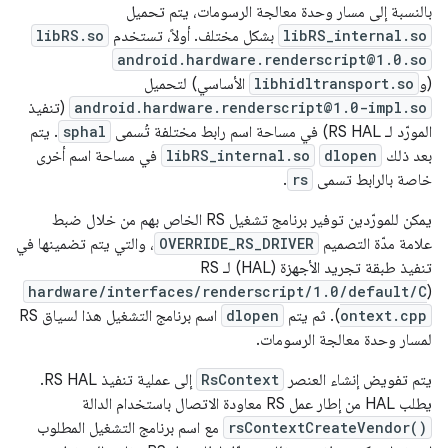
بالنسبة إلى مسار وحدة معالجة الرسومات، يتم تحميل
libRS_internal.so
بشكل مختلف. أولاً، تستخدم
libRS.so
android.hardware.renderscript@1.0.so
(و
libhidltransport.so
الأساسي) لتحميل
android.hardware.renderscript@1.0-impl.so
(تنفيذ
المورّد لـ RS HAL) في مساحة اسم رابط مختلفة تُسمى
sphal
. يتم
بعد ذلك
dlopen
libRS_internal.so
في مساحة اسم أخرى
خاصة بالرابط تسمى
rs
.
يمكن للمورّدين توفير برنامج تشغيل RS الخاص بهم من خلال ضبط
علامة مدّة التصميم
OVERRIDE_RS_DRIVER
، والتي يتم تضمينها في
تنفيذ طبقة تجريد الأجهزة (HAL) لـ RS
hardware/interfaces/renderscript/1.0/default/C
(
ontext.cpp
). ثم يتم
dlopen
اسم برنامج التشغيل هذا لسياق RS
لمسار وحدة معالجة الرسومات.
يتم تفويض إنشاء العنصر
RsContext
إلى عملية تنفيذ RS HAL.
يطلب HAL من إطار عمل RS معاودة الاتصال باستخدام الدالة
rsContextCreateVendor()
مع اسم برنامج التشغيل المطلوب