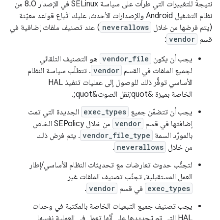
نتيجةً للتغييرات التي طرأت على سياسة SELinux في الإصدار 8.0 من
نظام التشغيل Android والإصدارات الأحدث، عليك اتّباع قواعد معيّنة
(يتم فرضها من خلال
neverallows
) عند تصنيف ملفات إضافية في
قسم
vendor
:
يجب أن يكون
vendor_file
هو التصنيف التلقائي
لجميع الملفات في القسم
vendor
. تتطلّب سياسة النظام
الأساسي توفُّر ذلك للوصول إلى عمليات تنفيذ HAL
الخاصة بميزة &quot;نقل الصوت&quot;.
يجب أن تتضمّن جميع
exec_types
الجديدة التي تمت
إضافتها في قسم
vendor
من خلال SEPolicy الخاص
بالمورّد السمة
vendor_file_type
. يتم فرض ذلك
من خلال
neverallows
.
لتجنُّب حدوث تعارضات مع تحديثات النظام الأساسي/إطار
العمل المستقبلية، تجنَّب تصنيف الملفات غير
exec_types
في قسم
vendor
.
يجب تصنيف جميع التبعيات الخاصة بالمكتبة في وحدات
HAL التي تم تحديدها على أنّها تعمل في العملية نفسها