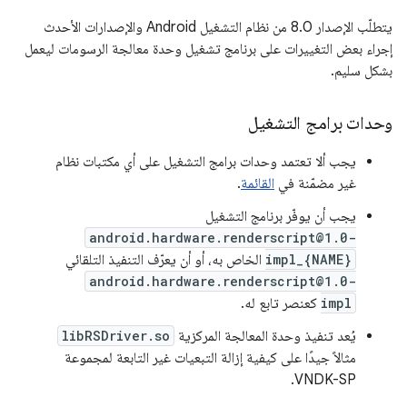
يتطلّب الإصدار 8.0 من نظام التشغيل Android والإصدارات الأحدث
إجراء بعض التغييرات على برنامج تشغيل وحدة معالجة الرسومات ليعمل
بشكل سليم.
وحدات برامج التشغيل
يجب ألا تعتمد وحدات برامج التشغيل على أي مكتبات نظام
غير مضمّنة في
القائمة
.
يجب أن يوفّر برنامج التشغيل
android.hardware.renderscript@1.0-
impl_{NAME}
الخاص به، أو أن يعرّف التنفيذ التلقائي
android.hardware.renderscript@1.0-
impl
كعنصر تابع له.
يُعد تنفيذ وحدة المعالجة المركزية
libRSDriver.so
مثالاً جيدًا على كيفية إزالة التبعيات غير التابعة لمجموعة
VNDK-SP.