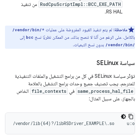
RsdCpuScriptImpl::BCC_EXE_PATH
من تنفيذ
RS HAL.
ملاحظة:
لم يتم تنفيذ القيود المفروضة على عمليات
/vendor/bin/*
بالكامل. على الرغم من أنّنا لا ننصح بذلك، من الممكن نظريًا نسخ
إلى
bcc
بدون نسخ التبعيات.
/vendor/bin/
سياسة SELinux
تؤثّر سياسة SELinux في كل من برامج التشغيل والملفات التنفيذية
للمترجم. يجب تصنيف جميع وحدات برامج التشغيل بالعلامة
same_process_hal_file
في
file_contexts
الخاص
بالجهاز. على سبيل المثال:
/vendor/lib(64)?/libRSDriver_EXAMPLE\.so     u:obj