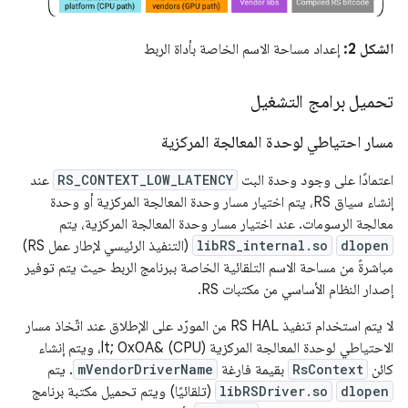
الشكل 2:
إعداد مساحة الاسم الخاصة بأداة الربط
تحميل برامج التشغيل
مسار احتياطي لوحدة المعالجة المركزية
اعتمادًا على وجود وحدة البت
RS_CONTEXT_LOW_LATENCY
عند
إنشاء سياق RS، يتم اختيار مسار وحدة المعالجة المركزية أو وحدة
معالجة الرسومات. عند اختيار مسار وحدة المعالجة المركزية، يتم
dlopen
libRS_internal.so
(التنفيذ الرئيسي لإطار عمل RS)
مباشرةً من مساحة الاسم التلقائية الخاصة ببرنامج الربط حيث يتم توفير
إصدار النظام الأساسي من مكتبات RS.
لا يتم استخدام تنفيذ RS HAL من المورّد على الإطلاق عند اتّخاذ مسار
الاحتياطي لوحدة المعالجة المركزية (CPU) &lt; 0x0A، ويتم إنشاء
كائن
RsContext
بقيمة فارغة
mVendorDriverName
. يتم
dlopen
libRSDriver.so
(تلقائيًا) ويتم تحميل مكتبة برنامج