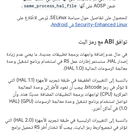
ضمن AOSP على أنّها
same_process_hal_file
.
للحصول على تفاصيل حول سياسة SELinux، يُرجى الاطّلاع على
Security-Enhanced Linux في Android
.
توافق ABI مع رمز البت
في حال عدم إضافة واجهات برمجة تطبيقات جديدة، ما يعني عدم زيادة
إصدار HAL، ستستمر إطارات عمل RS في استخدام برنامج تشغيل وحدة
معالجة الرسومات الحالية (HAL 1.0).
بالنسبة إلى التغييرات الطفيفة في طبقة تجريد الأجهزة (HAL 1.1) التي
لا تؤثّر في رمز bitcode، يجب أن تعود الأُطر إلى وحدة المعالجة
المركزية (CPU) لواجهات برمجة التطبيقات المضافة حديثًا هذه، وأن
تواصل استخدام برنامج تشغيل وحدة معالجة الرسومات (GPU) (HAL
1.0) في أماكن أخرى.
بالنسبة إلى التغييرات الرئيسية في طبقة تجريد الأجهزة (HAL 2.0) التي
تؤثر في تجميع/ربط رمز البايت، يجب ألا تختار أُطر RS تحميل برامج