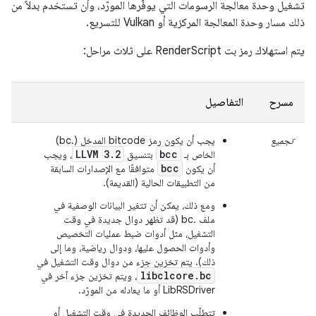
تشغيل وحدة معالجة الرسومات التي يوفّرها المورّد، وأن تستخدم بدلاً من
ذلك مسار وحدة المعالجة المركزية أو Vulkan للتسريع.
يتم استهلاك رمز بت RenderScript على ثلاث مراحل:
مسرح
التفاصيل
تجميع
يجب أن يكون رمز bitcode المدخل (.bc)
LLVM 3.2
bcc
الخاص بـ
بتنسيق
، ويجب
bcc
أن يكون
متوافقًا مع الإصدارات السابقة
من التطبيقات الحالية (القديمة).
ومع ذلك، يمكن أن تتغير البيانات الوصفية في
ملف .bc (قد تظهر دوال جديدة في وقت
التشغيل، مثل أدوات ضبط عمليات التخصيص
وأدوات الحصول عليها، ودوال رياضية، وما إلى
ذلك). يتم تخزين جزء من دوال وقت التشغيل في
libclcore.bc
، ويتم تخزين جزء آخر في
LibRSDriver أو ما يعادله من المورّد.
تتطلّب الوظائف الجديدة في وقت التشغيل أو