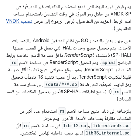
يتم فرض قيود الربط التي تمنع استخدام المكتبات غير المتوفّرة في
VNDK-SP من خلال رمز المورّد في وقت التشغيل باستخدام مساحة
اسم الرابط. (لمزيد من التفاصيل، يُرجى الرجوع إلى عرض
تصميم VNDK
التقديمي).
على جهاز يعمل بالإصدار 8.0 من نظام التشغيل Android والإصدارات
الأحدث، يتم تحميل جميع وحدات HAL التي تعمل في العملية نفسها
(SP-HAL)
باستثناء RenderScript
داخل مساحة الاسم الخاصة برابط
البرنامج
sphal
. يتم تحميل RenderScript في مساحة الاسم
rs
الخاصة بـ RenderScript، وهو موقع جغرافي يتيح تطبيقًا أقل صرامة
قليلاً لمكتبات RenderScript. بما أنّ عملية تنفيذ RS تتطلّب تحميل
رمز البايت المجمَّع، تتم إضافة
/data/*/*.so
إلى مسار مساحة
الاسم
rs
(لا يُسمح لطبقات SP-HAL الأخرى بتحميل المكتبات من قسم
البيانات).
بالإضافة إلى ذلك، تتيح مساحة الاسم
rs
استخدام عدد أكبر من
المكتبات مقارنةً بمساحات الأسماء الأخرى. يتم عرض
libmediandk.so
و
libft2.so
في مساحة الاسم
rs
لأنّ
libRS_internal.so
لديها تبعية داخلية لهاتين المكتبتين.