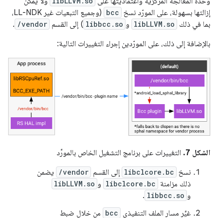
وحدة المعالجة المركزية واعتماديتها على
libLLVM.so
ولا يمكن
إزالتها بسهولة، على المورّد نسخ
bcc
(وجميع التبعيات غير LL-NDK،
بما في ذلك
libLLVM.so
و
libbcc.so
) إلى القسم
/vendor
.
بالإضافة إلى ذلك، على المورّدين إجراء التغييرات التالية:
الشكل 7.
التغييرات على برنامج التشغيل الخاص بالمورِّد
نسخ
libclcore.bc
إلى القسم
/vendor
يضمن
ذلك مزامنة
libclcore.bc
و
libLLVM.so
و
libbcc.so
.
غيِّر مسار الملف التنفيذي
bcc
من خلال ضبط