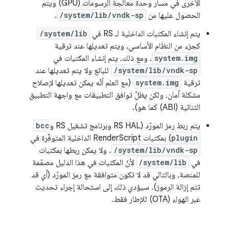
الأخرى في مسار وحدة معالجة الرسومات (GPU) ويتم
الحصول عليها من
/system/lib/vndk-sp
.
يتم إنشاء المكتبات الداخلية لـ RS في
/system/lib
كجزء من النظام الأساسي، ويتم تعديلها عند ترقية
system.img
. ومع ذلك، يتم إنشاء المكتبات في
/system/lib/vndk-sp
للبائع ولا يتم تعديلها عند
ترقية
system.img
(مع العلم أنّه يمكن تعديلها لإصلاح
مشكلة أمان، ولكن يظلّ توافق التطبيقات مع واجهة التطبيق
الثنائية (ABI) كما هو).
يتم ربط رمز المورّد (RS HAL وبرنامج تشغيل RS و
bcc
plugin
) بمكتبات RenderScript الداخلية المتوفّرة في
/system/lib/vndk-sp
. ولا يمكن ربطها بمكتبات
في
/system/lib
لأنّ المكتبات في هذا الدليل مصمّمة
للمنصة، وبالتالي قد لا تكون متوافقة مع رمز المورّد (أي قد
تتم إزالة الرموز). سيؤدي ذلك إلى استحالة إجراء تحديث
عبر الهواء (OTA) للإطار فقط.