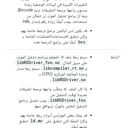
التغييرات الكبيرة في البيانات الوصفية زيادة
مستوى واجهة برمجة التطبيقات لرمز Bitcode.
وبما أنّ برامج تشغيل المورّد لن تتمكّن من
استخدامه، يجب أيضًا زيادة رقم إصدار HAL.
قد يكون لدى البائعين برامج ترجمة خاصة بهم،
ولكن تنطبق الاستنتاجات/المتطلبات الخاصة بـ
bcc
أيضًا على برامج الترجمة هذه.
الرابط
سيتم ربط ملف ‎.o المجمّع ببرنامج تشغيل المورّد،
libRSDriver_foo.so
على سبيل المثال،
libcompiler_rt.so
و
. سيتم ربط مسار
وحدة المعالجة المركزية (CPU) بـ
libRSDriver.so
.
إذا كان الملف .o يتطلّب واجهة برمجة تطبيقات
جديدة لوقت التشغيل من
libRSDriver_foo
، يجب تعديل برنامج
التشغيل الخاص بالمورِّد ليتوافق معها.
قد يملك بعض المورّدين أدوات ربط خاصة بهم،
ld.mc
ولكنّ الحجّة التي تنطبق على
تنطبق
عليهم أيضًا.