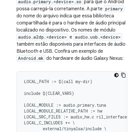
audio.primary.<device>.so
para que o Android
possa carregá-la corretamente. A parte
primary
do nome do arquivo indica que essa biblioteca
compartilhada é para o hardware de áudio principal
localizado no dispositivo. Os nomes de módulo
audio.a2dp.<device>
e
audio.usb.<device>
também estão disponíveis para interfaces de áudio
Bluetooth e USB. Confira um exemplo de
Android.mk
do hardware de áudio Galaxy Nexus:
LOCAL_PATH := $(call my-dir)

include $(CLEAR_VARS)

LOCAL_MODULE := audio.primary.tuna

LOCAL_MODULE_RELATIVE_PATH := hw

LOCAL_SRC_FILES := audio_hw.c ril_interface.c

LOCAL_C_INCLUDES += \

        external/tinyalsa/include \
