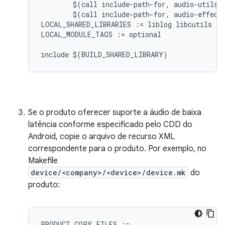
        $(call include-path-for, audio-utils) 
        $(call include-path-for, audio-effects
LOCAL_SHARED_LIBRARIES := liblog libcutils lib
LOCAL_MODULE_TAGS := optional

Se o produto oferecer suporte a áudio de baixa
latência conforme especificado pelo CDD do
Android, copie o arquivo de recurso XML
correspondente para o produto. Por exemplo, no
Makefile
device/<company>/<device>/device.mk
do
produto:
PRODUCT_COPY_FILES := ...
