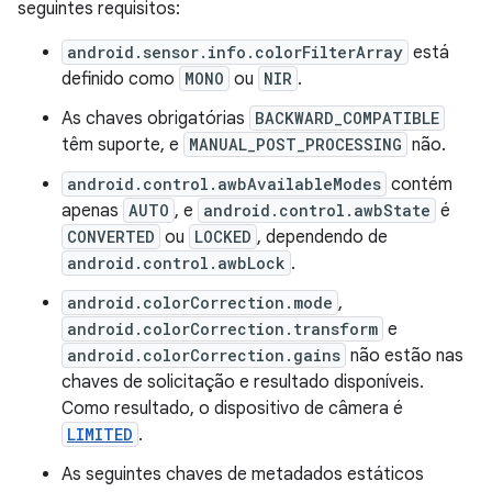
seguintes requisitos:
android.sensor.info.colorFilterArray
está
definido como
MONO
ou
NIR
.
As chaves obrigatórias
BACKWARD_COMPATIBLE
têm suporte, e
MANUAL_POST_PROCESSING
não.
android.control.awbAvailableModes
contém
apenas
AUTO
, e
android.control.awbState
é
CONVERTED
ou
LOCKED
, dependendo de
android.control.awbLock
.
android.colorCorrection.mode
,
android.colorCorrection.transform
e
android.colorCorrection.gains
não estão nas
chaves de solicitação e resultado disponíveis.
Como resultado, o dispositivo de câmera é
LIMITED
.
As seguintes chaves de metadados estáticos