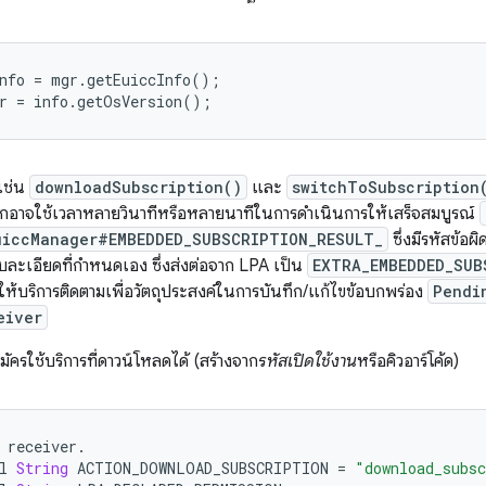
nfo = mgr.getEuiccInfo();

เช่น
downloadSubscription()
และ
switchToSubscription
ากอาจใช้เวลาหลายวินาทีหรือหลายนาทีในการดำเนินการให้เสร็จสมบูรณ์
uiccManager#EMBEDDED_SUBSCRIPTION_RESULT_
ซึ่งมีรหัสข้อ
บละเอียดที่กำหนดเอง ซึ่งส่งต่อจาก LPA เป็น
EXTRA_EMBEDDED_SUB
้ให้บริการติดตามเพื่อวัตถุประสงค์ในการบันทึก/แก้ไขข้อบกพร่อง
Pendi
eiver
มัครใช้บริการที่ดาวน์โหลดได้ (สร้างจาก
รหัสเปิดใช้งาน
หรือคิวอาร์โค้ด)
receiver
.
l
String
ACTION_DOWNLOAD_SUBSCRIPTION
=
"download_subs