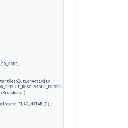
{
LED_CODE
,
tartResolutionActivity
ON_RESULT_RESOLVABLE_ERROR
)
{
etBroadcast
(
gIntent
.
FLAG_MUTABLE
);