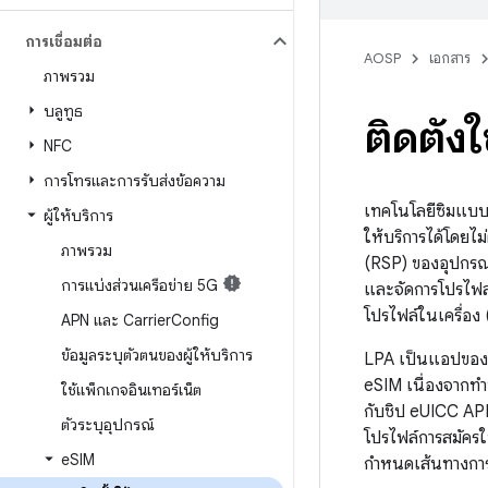
การเชื่อมต่อ
AOSP
เอกสาร
ภาพรวม
บลูทูธ
ติดตั้ง
NFC
การโทรและการรับส่งข้อความ
เทคโนโลยีซิมแบบฝั
ผู้ให้บริการ
ให้บริการได้โดยไม
ภาพรวม
(RSP) ของอุปกรณ์เ
การแบ่งส่วนเครือข่าย 5G
และจัดการโปรไฟล
โปรไฟล์ในเครื่อง
APN และ Carrier
Config
ข้อมูลระบุตัวตนของผู้ให้บริการ
LPA เป็นแอปของร
eSIM เนื่องจากทำ
ใช้แพ็กเกจอินเทอร์เน็ต
กับชิป eUICC APK 
ตัวระบุอุปกรณ์
โปรไฟล์การสมัครใช้
e
SIM
กำหนดเส้นทางการ