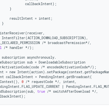
callbackIntent
);
}
resultIntent
=
intent
;
}
isterReceiver
(
receiver
,
IntentFilter
(
ACTION_DOWNLOAD_SUBSCRIPTION
),
_DECLARED_PERMISSION
/*
broadcastPermission
*/
,
l
/*
handler
*/
);
subscription
asynchronously
.
eSubscription
sub
=
DownloadableSubscription
rActivationCode
(
code
/*
encodedActivationCode
*/
);
nt
=
new
Intent
(
action
)
.
setPackage
(
context
.
getPackageNa
nt
callbackIntent
=
PendingIntent
.
getBroadcast
(
Context
(),
0
/*
requestCode
*/
,
intent
,
dingIntent
.
FLAG_UPDATE_CURRENT
|
PendingIntent
.
FLAG_MU
dSubscription
(
sub
,
true
/*
switchAfterDownload
*/
,
lbackIntent
);