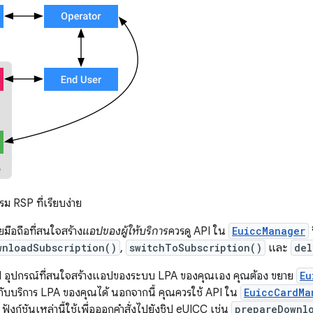
ม RSP ที่เรียบง่าย
ายมือถือที่สนใจสร้าง
แอปของผู้ให้บริการ
ควรดู API ใน
EuiccManager
wnloadSubscription()
,
switchToSubscription()
และ
del
อุปกรณ์ที่สนใจสร้างแอปของระบบ LPA ของคุณเอง คุณต้อง ขยาย
Eu
อกับบริการ LPA ของคุณได้ นอกจากนี้ คุณควรใช้ API ใน
EuiccCardMa
งก์ชันเหล่านี้ใช้เพื่อออกคำสั่งไปยังชิป eUICC เช่น
prepareDownl