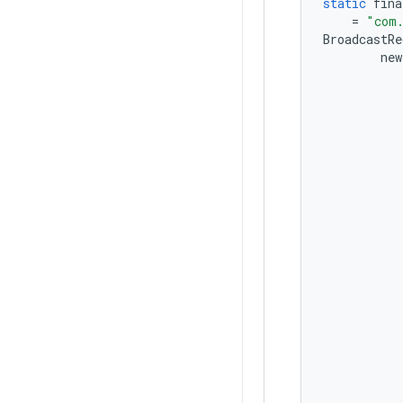
static
fina
=
"com.
BroadcastRe
new