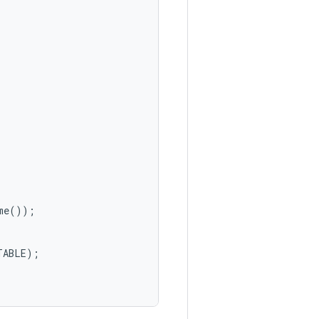
me
());
TABLE
);