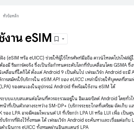
หัวข้อหลัก
ใช้งาน e
SIM
ง (eSIM หรือ eUICC) ช่วยให้ผู้ใช้โทรศัพท์มือถือ ดาวน์โหลดโปรไฟล์ผู้ใ
่ต้องมี ซิมการ์ดจริง ซึ่งเป็นข้อกำหนดระดับโลกที่ขับเคลื่อนโดย GSMA ซึ
คลื่อนที่ใดก็ได้ ตั้งแต่ Android 9 เป็นต้นไป เฟรมเวิร์ก Android จะมี
์การสมัครใช้บริการใน eSIM
API ของ eUICC
เหล่านี้ช่วยให้บุคคลที่สา
 (LPA) ของตนเองในอุปกรณ์ Android ที่พร้อมใช้งาน eSIM ได้
ะบบแบบสแตนด์อโลนที่ควรจะรวมอยู่ใน อิมเมจบิลด์ Android โดยทั่วไป
หน้าที่เป็นตัวกลางระหว่าง SM-DP+ (บริการระยะไกลที่เตรียม จัดเก็บ 
ของ LPA อาจมีคอมโพเนนต์ UI ที่เรียกว่า LPA UI หรือ LUI เพื่อ เป็นศูน
บริการที่ฝังไว้ทั้งหมด ได้ เฟรมเวิร์ก Android จะค้นหาและเชื่อมต่อกับ LP
ดำเนินการ eUICC ทั้งหมดผ่านอินสแตนซ์ LPA