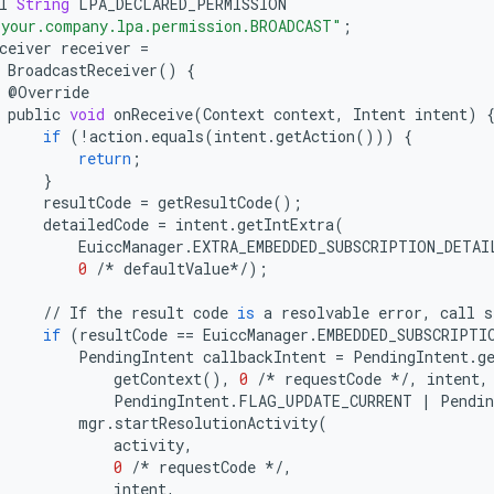
l
String
LPA_DECLARED_PERMISSION
your.company.lpa.permission.BROADCAST"
;
ceiver
receiver
=
BroadcastReceiver
()
{
@
Override
public
void
onReceive
(
Context
context
,
Intent
intent
)
if
(
!
action
.
equals
(
intent
.
getAction
()))
{
return
;
}
resultCode
=
getResultCode
();
detailedCode
=
intent
.
getIntExtra
(
EuiccManager
.
EXTRA_EMBEDDED_SUBSCRIPTION_DETAI
0
/*
defaultValue
*/
);
//
If
the
result
code
is
a
resolvable
error
,
call
s
if
(
resultCode
==
EuiccManager
.
EMBEDDED_SUBSCRIPTI
PendingIntent
callbackIntent
=
PendingIntent
.
g
getContext
(),
0
/*
requestCode
*/
,
intent
,
PendingIntent
.
FLAG_UPDATE_CURRENT
|
Pendin
mgr
.
startResolutionActivity
(
activity
,
0
/*
requestCode
*/
,
intent
,