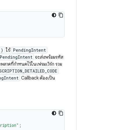
()
ใช้
PendingIntent
PendingIntent
จะส่งพร้อมรหัส
ผิดพลาดที่กำหนดไว้ในเฟรมเวิร์ก รวม
SCRIPTION_DETAILED_CODE
ngIntent
Callback ต้องเป็น
cription"
;