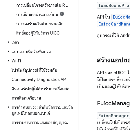
การเปลี่ยนโครงสร้างภายใน RIL
loadBoundPro
การเชื่อมต่อผ่านดาวเทียม
API ใน
EuiccM
การรองรับเครือข่ายขนาดเล็ก
EuiccCardMan
สิทธิ์ของผู้ให้บริการ UICC
อุปกรณ์ที่ใช้ Andr
เวลา
แถบความถี่กว้างยิ่งยวด
สร้างแอปของ
Wi-Fi
โปรไฟล์อุปกรณ์ที่ใช้ร่วมกัน
API ของ eUICC ใน 
Connectivity Diagnostics API
ได้โดยตรง ซึ่งรวม
เป็นของผู้ให้บริกา
อินเทอร์เฟซผู้ใช้สำหรับการเชื่อมต่อ
การเลือกเครือข่าย
Euicc
Manag
การกำหนดช่วง: ลำดับข้อความและข้อ
มูลเพย์โหลดนอกแบนด์
EuiccManager
การรายงานความแรงของสัญญาณ
เปลี่ยนไปใช้ การส
ใช้บริการที่ฝังไว้
ทั