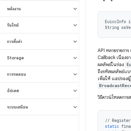
พลังงาน
EuiccInfo i
รันไทม์
การตั้งค่า
API หลายรายการ 
Callback เนื่องจ
Storage
ผลลัพธ์ในช่อง
E
ถึงรหัสผลลัพธ์แบ
การทดสอบ
เพื่อให้ แอปของผู
BroadcastRec
อัปเดต
วิธีดาวน์โหลดการส
ระบบเสมือน
//
Register
static
fina