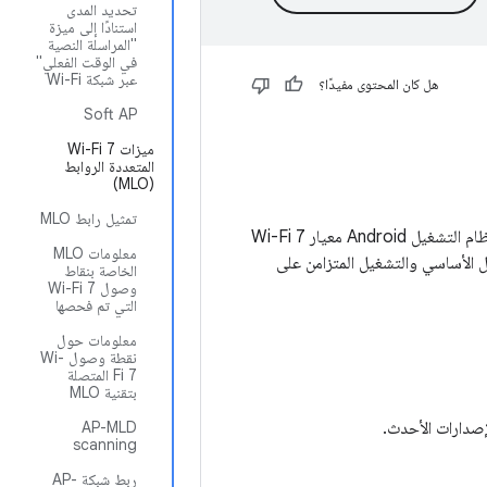
تحديد المدى
استنادًا إلى ميزة
"المراسلة النصية
في الوقت الفعلي"
عبر شبكة Wi-Fi
هل كان المحتوى مفيدًا؟
Soft AP
ميزات Wi-Fi 7
المتعددة الروابط
(MLO)
تمثيل رابط MLO
بالنسبة إلى الأجهزة التي تعمل بالإصدار 13 من نظام التشغيل Android أو الإصدارات الأحدث، يتيح نظام التشغيل Android معيار Wi-Fi 7
معلومات MLO
ة Wi-Fi 7 على Android، بما في ذلك التشغيل الأساسي والتشغيل المتزامن على
الخاصة بنقاط
وصول Wi-Fi 7
التي تم فحصها
معلومات حول
نقطة وصول Wi-
Fi 7 المتصلة
بتقنية MLO
AP-MLD
scanning
ربط شبكة AP-