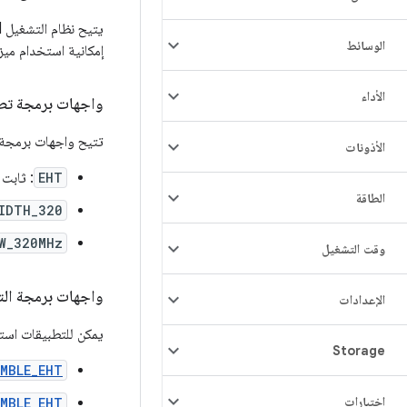
يتيح نظام التشغيل Android استخدام واجهة برمجة التطبيقات مع ديباجة EHT وعرض القناة 320 ميغاهرتز في
الوسائط
إمكانية استخدام ميزات Wi-Fi 7 ذات الصلة في تحديد المسافة باستخدام تقنية RTT عندما تكون الشري
الأداء
واجهات برمجة تطبي
تتيح واجهات برمجة التطبيقات ا
الأذونات
EHT
: ثابت
الطاقة
IDTH_320
W_320MHz
وقت التشغيل
واجهات برمجة ال
الإعدادات
يمكن للتطبيقات استخدام و
Storage
MBLE_EHT
اختبارات
MBLE_EHT