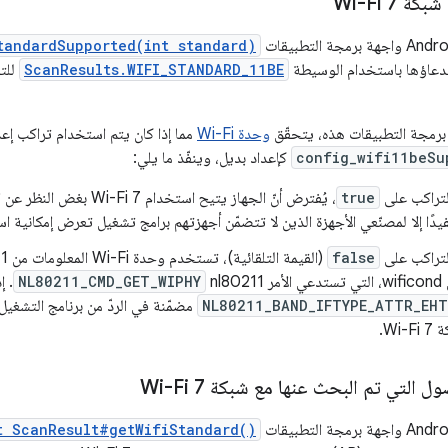
 Wi-Fi 7
tandardSupported(int standard)
دعاؤها باستخدام الوسيطة
ScanResults.WIFI_STANDARD_11BE
للتح
برمجة التطبيقات هذه، يتحقّق
وحدة Wi-Fi
مما إذا كان يتم استخدام تراكب إع
config_wifi11beSu
كإعداد بديل، وينفّذ ما يلي:
لتراكب على
true
يدًا إلا لمصنّعي الأجهزة الذين لا تتضمّن أجهزتهم برامج تشغيل تعرض إمكانية استخدام
لتراكب على
false
nl8
NL80211_CMD_GET_WIPHY
. إ
NL80211_BAND_IFTYPE_ATTR_EHT
مضمّنة في الردّ من برنامج التشغيل،
Wi.
ل التي تم البحث عنها مع شبكة Wi-Fi 7
t ScanResult#getWifiStandard()