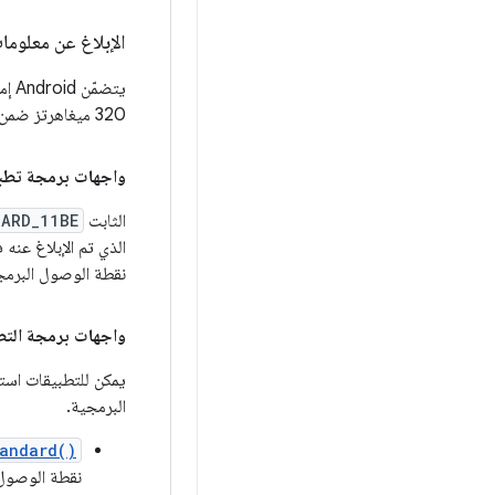
الإبلاغ عن معلوما
320 ميغاهرتز ضمن معلومات نقطة الوصول البرمجية (Soft AP) التي يتم إعداد التقارير بشأنها.
واجهات برمجة تطبيقا
الثابت
DARD_11BE
الذي تم الإبلاغ عنه
نقطة الوصول البرمج
واجهات برمجة التط
يمكن للتطبيقات است
البرمجية.
andard()
نقطة الوصول ال