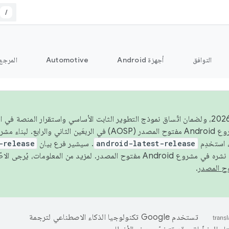
/
التوافق
أجهزة Android
Automotive
المرجع
اعتبارًا من عام 2026، ولضمان اتّساق نموذج التطوير الثابت الأساسي واستقرار المنصة
 استخدِم
android-latest-release
. سيشير فرع بيان
-release
ح المصدر. لمزيد من المعلومات، يُرجى الاطّلاع على
.
تستخدم Google تكنولوجيا الذكاء الاصطناعي لترجمة