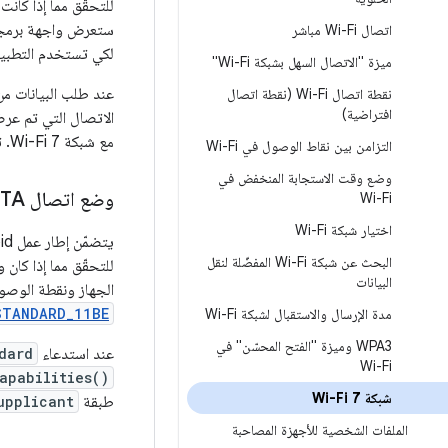
ستعرض واجهة برمجة
اتصال Wi-Fi مباشر
لكي تستخدم التطبيق
ميزة "الاتصال السهل بشبكة Wi-Fi"
عند طلب البيانات من واجه
نقطة اتصال Wi-Fi (نقطة اتصال
افتراضية)
الاتصال التي تم عر
مع شبكة Wi-Fi 7. تعرض فئة AOSP
التزامن بين نقاط الوصول في Wi-Fi
وضع وقت الاستجابة المنخفض في
وضع اتصال STA
Wi-Fi
اختيار شبكة Wi-Fi
يتضمّن إطار عمل Android واجهة برمجة التطبيقات
البحث عن شبكة Wi-Fi المفضّلة لنقل
البيانات
الجهاز ونقطة الوصول المتصلة معيار Wi-Fi 7. إذا كان وضع الات
STANDARD_11BE
مدة الإرسال والاستقبال لشبكة Wi-Fi
WPA3 وميزة "الفتح المحسّن" في
عند استدعاء
dard
Wi-Fi
apabilities()
شبكة Wi-Fi 7
طبقة
upplicant
الملفات الشخصية للأجهزة المصاحبة