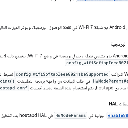
لتالية.
البرمجية
.
config_wifiSoftapIeee802
config_wifiSoftapIeee80211beSupported
لضبط الق
HwModeParams#
في طلب البيانات من واجهة برمجة التطبيقات
oint()
ostapd.conf
ت HAL
enable8
البولية في
HwModeParams