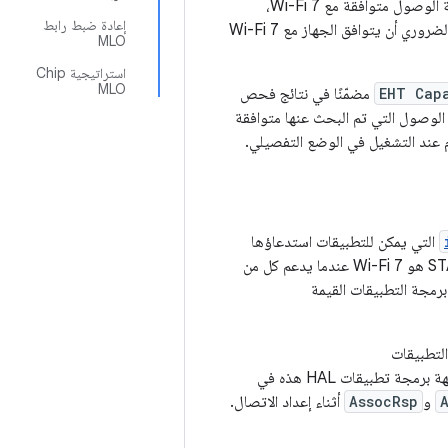
للتحقّق مما إذا كانت نقطة الوصول (AP) التي تم فحصها متوافقة مع شبكة Wi-Fi 7. إذا كانت نقطة الوصول متوافقة مع Wi-Fi 7،
إعادة ضبط رابط
. ليس من الضروري أن يتوافق الجهاز مع Wi-Fi 7
MLO
استراتيجية Chip
MLO
EHT Cap
مضمّنًا في نتائج فحص
الوصول التي تم البحث عنها متوافقة
عند التشغيل في الوضع التفصيلي.
التي يمكن للتطبيقات استدعاؤها
للتحقّق مما إذا كان وضع الاتصال الحالي لمحطة الوصول (STA) هو Wi-Fi 7. يكون وضع اتصال STA هو Wi-Fi 7 عندما يدعم كل من
HAL. يتحقّق تنفيذ واجهة برمجة تطبيقات HAL هذه في
و
AssocRsp
أثناء إعداد الاتصال.