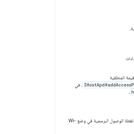
يمة المنطقية
IHostApd#addAccessP
. في
.
h
في hostapd HAL بدء تشغيل نقطة الوصول البرمجية في وضع Wi-