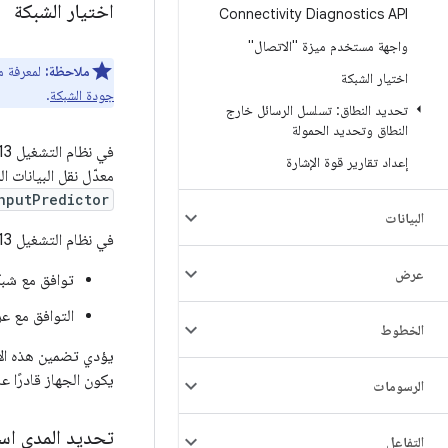
اختيار الشبكة
Connectivity Diagnostics API
واجهة مستخدم ميزة "الاتصال"
ملاحظة:
لمعرفة معلومات حول اخ
اختيار الشبكة
جودة الشبكة
.
تحديد النطاق: تسلسل الرسائل خارج
النطاق وتحديد الحمولة
إعداد تقارير قوة الإشارة
معدّل نقل البيانات 
hputPredictor
البيانات
في نظام التشغيل Android 13، تستخدم
عرض
توافق مع شبكة Wi-Fi 7‏ (1be
التوافق مع عرض ال
الخطوط
يؤدي تضمين هذه ال
يكون الجهاز قادرًا ع
الرسومات
تحديد المدى استنا
التفاعل