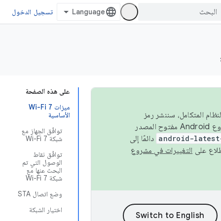
تسجيل الدخول
على هذه الصفحة
ميزات Wi-Fi 7
 في النظام المتكامل، سننشر رمز
الأساسية
المصدر في مشروع Android مفتوح المصدر (AOSP) في الربعَين الثاني والرابع. لبناء مشروع Android مفتوح المصدر
توافُق الجهاز مع
android-latest
دائمًا إلى
شبكة Wi-Fi 7
التغييرات في مشروع
توافُق نقاط
الوصول التي تم
البحث عنها مع
شبكة Wi-Fi 7
وضع اتصال STA
اختيار الشبكة