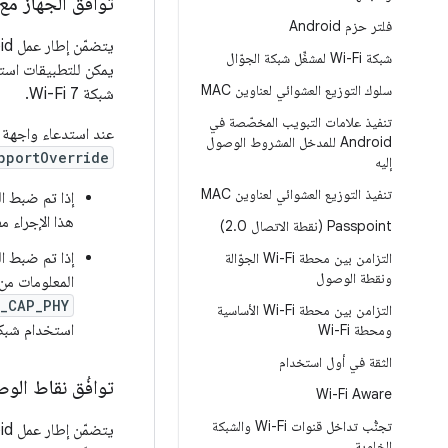
توافُق الجهاز مع شبكة
فلتر حزم Android
يتضمّن إطار عمل Android واجهة برمجة التطبيقات
شبكة Wi-Fi لمشغِّل شبكة الجوّال
يمكن للتطبيقات است
سلوك التوزيع العشوائي لعناوين MAC
شبكة Wi-Fi 7.
تنفيذ علامات التبويب المخصّصة في
عند استدعاء واجهة 
Android للمدخل المشروط الوصول
pportOverride
إليه
تنفيذ التوزيع العشوائي لعناوين MAC
إذا تم ضبط ا
هذا الإجراء مف
‫Passpoint (نقطة الاتصال 2
0)
.
إذا تم ضبط ا
التزامن بين محطة Wi-Fi الجوّالة
ونقطة الوصول
المعلومات من wificond، التي تستدعي الأمر 0211
_CAP_PHY
التزامن بين محطة Wi-Fi الأساسية
استخدام شبكة -Fi 7
ومحطة Wi-Fi
الثقة في أول استخدام
توافُق نقاط الوصو
Wi-Fi Aware
تجنُّب تداخل قنوات Wi-Fi والشبكة
يتضمّن إطار عمل Android واجهة برمجة التطبيقات
الخلوية