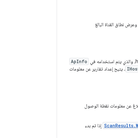
تضمّن Android إمكانية استخدام واجهة برمجة التطبيقات لتضمين معلومات حول شبكة Wi-Fi 7 وعرض نطاق القناة البالغ
ApInfo
IHos
، يتيح إعداد تقارير عن معلومات
لاغ عن معلومات نقطة الوصول
ScanResults.
إذا تم بدء