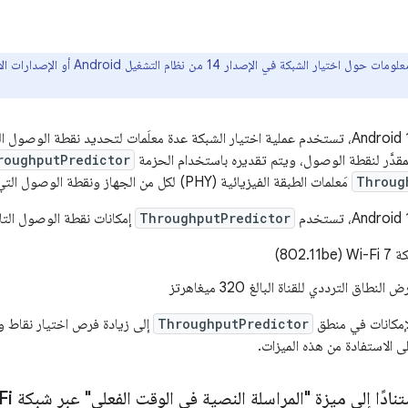
تيار الشبكة في الإصدار 14 من نظام التشغيل Android أو الإصدارات الأحدث، يُرجى الاطّلاع على مقالة
في نظام التشغيل Android 13، تستخدم عملية اختيار الشبكة عدة معلَمات لتحديد نقطة ا
المقدَّر لنقطة الوصول، ويتم تقديره باستخدام الحزمة
roughputPredictor
Throug
مَعلمات الطبقة الفيزيائية (PHY) لكل من الجهاز ونقطة الوصول التي تم فحصها.
ThroughputPredictor
إمكانات نقطة الوصول التا
802.1)
نطاق الترددي للقناة البالغ 320 ميغاهرتز
إمكانات في منطق
ThroughputPredictor
لى الاستفادة من هذه الميزات.
دًا إلى ميزة "المراسلة النصية في الوقت الفعلي" عبر شبكة Wi-Fi