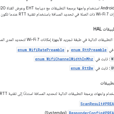
حة متوافقة معها.
قات HAL
لتالية في طبقة تجريد الأجهزة إمكانات Wi-Fi 7 لتحديد المدى المستند إلى RTT:
 في
enum RttPreamble
و
enum WifiRatePreamble
W
: ثابت في
enum WifiChannelWidthInMhz
B
: ثابت في
enum RttBw
تطبيقات
اجهات برمجة التطبيقات التالية لتحديد المسافة استنادًا إلى تقنية RTT في شبكة Wi-Fi 7:
ScanResult#PREA
(SystemApi)
ResponderConfig#PREA