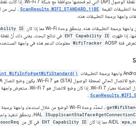
 التطبيقات القيمة
ScanResults.WIFI_STANDARD_11BE
ات واجهة برمجة التطبيقات هذه.
ة برمجة التطبيقات هذه، يتحقّق وحدة Wi-Fi مما إذا كان
ability IE
ضها. إذا ظهرت
EHT Capability IE
في نتائج البحث، يعني ذلك أنّ نقطة 
WifiTracker
معلومات الدعم هذه في واجهة المستخدم 
int WifiInfo#getWifiStandard()
صال هو Wi-Fi 7، ستعرض واجهة برمجة التطبيقات القيمة
.
ScanResults.WIFI_
getWifiStan
، تحدِّد وحدة Wi-Fi الوضع من خلال استدعاء واجهة برمجة التطبيقات
ISupplicantStaIface#getConnectionC
wpa_s
AIDL مما إذا كان
EHT Capability IE
في كل من
AssocReq