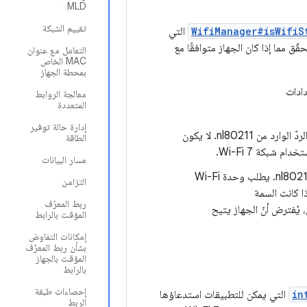
MLD
تقييم الشبكة
WifiManager#isWifiS
التي
قّق مما إذا كان الجهاز متوافقًا مع
التعامل مع عنوان
MAC الخاص
بمحطة الجهاز
دادات
معالجة الروابط
المتعددة
إدارة حالة توفير
، يُفترض أنّ الجهاز يتيح استخدام Wi-Fi 7 بغض النظر عن الردّ الوارد من nl80211. لا يكون
الطاقة
 شبكة Wi-Fi 7.
مسار البيانات
(القيمة التلقائية)، تستخدم وحدة Wi-Fi المعلومات من nl80211. يطلب وحدة Wi-Fi
التزامن
ذا كانت السمة
ربط المعرّف
 يُفترض أنّ الجهاز يتيح
المؤقت بالرابط
إمكانات التفاوض
بشأن ربط المعرّف
المؤقت بالجهاز
بالرابط
إحصاءات طبقة
in
التي يمكن للتطبيقات استدعاؤها
الربط