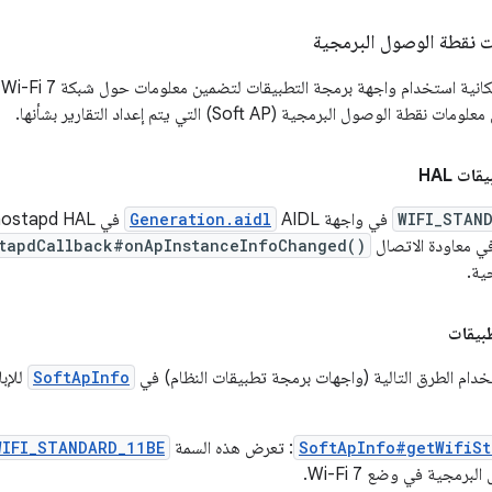
ت نقطة الوصول البرمجية
ي
ت HAL
WIFI_STAN
في واجهة AIDL
Generation.aidl
في hostapd HAL، والذي يتم استخدامه في
 في معاودة الاتصال
tapdCallback#onApInstanceInfoChanged()
ية.
بيقات
خدام الطرق التالية (واجهات برمجة تطبيقات النظام) في
SoftApInfo
للإب
SoftApInfo#getWifiSt
: تعرض هذه السمة
WIFI_STANDARD_11BE
برمجية في وضع Wi-Fi 7.