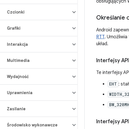
obsługujących W
Czcionki
Określanie 
Grafiki
Android zapewni
RTT
. Umożliwia
układ.
Interakcja
Interfejsy AP
Multimedia
Te interfejsy A
Wydajność
EHT
: st
Uprawnienia
WIDTH_3
BW_320M
Zasilanie
Interfejsy API
Środowisko wykonawcze