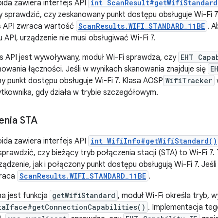
ida zawiera interfejs API
int ScanResult#getWifiStandard
sprawdzić, czy zeskanowany punkt dostępu obsługuje Wi-Fi 7.
ejs API zwraca wartość
ScanResults.WIFI_STANDARD_11BE
. A
u API, urządzenie nie musi obsługiwać Wi-Fi 7.
js API jest wywoływany, moduł Wi-Fi sprawdza, czy
EHT Capa
owania łączności. Jeśli w wynikach skanowania znajduje się
E
y punkt dostępu obsługuje Wi-Fi 7. Klasa AOSP
WifiTracker
żytkownika, gdy działa w trybie szczegółowym.
enia STA
ida zawiera interfejs API
int WifiInfo#getWifiStandard()
prawdzić, czy bieżący tryb połączenia stacji (STA) to Wi-Fi 7.
dzenie, jak i połączony punkt dostępu obsługują Wi-Fi 7. Jeśli 
wraca
ScanResults.WIFI_STANDARD_11BE
.
 jest funkcja
getWifiStandard
, moduł Wi-Fi określa tryb, 
taIface#getConnectionCapabilities()
. Implementacja teg