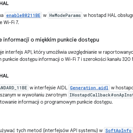
 HAL
na
enable80211BE
w
HwModeParams
w hostapd HAL obsługu
 Wi-Fi 7.
 informacji o miękkim punkcie dostępu
je interfejs API, który umożliwia uwzględnianie w raportowany
unkcie dostępu informacji o Wi-Fi 7 i szerokości kanału 320
 HAL
ANDARD_11BE
w interfejsie AIDL
Generation.aidl
w hostapd
szanym w wywołaniu zwrotnym
IHostapdCallback#onApIns
rtowanie informacji o programowym punkcie dostępu.
 używać tych metod (interfejsów API systemu) w
SoftApInfo