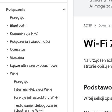
treści na T
AI mogą zaw
Połączenia
Przegląd
Bluetooth
AOSP
Dokumen
Komunikacja NFC
Wi-Fi 
Połączenia i wiadomości
Operator
Godzina
Na urządzeniach
Łącze ultraszerokopasmowe
stronie opisuje
Wi-Fi
Przegląd
Podstawow
Interfejs HAL sieci Wi-Fi
Funkcje infrastruktury Wi-Fi
W tej sekcji op
Testowanie
,
debugowanie
i dostrajanie Wi-Fi