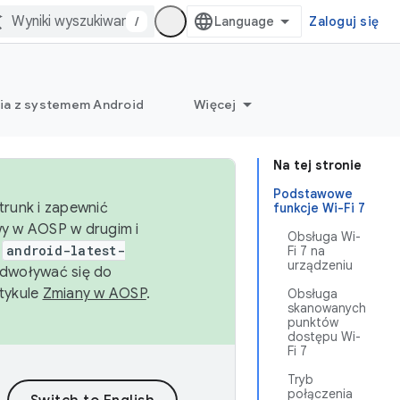
/
Zaloguj się
ia z systemem Android
Więcej
Na tej stronie
Podstawowe
trunk i zapewnić
funkcje Wi-Fi 7
wy w AOSP w drugim i
Obsługa Wi-
i
android-latest-
Fi 7 na
urządzeniu
dwoływać się do
rtykule
Zmiany w AOSP
.
Obsługa
skanowanych
punktów
dostępu Wi-
Fi 7
Tryb
połączenia