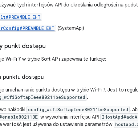
używać tych interfejsów API do określania odległości na pods
ult#PREAMBLE_EHT
erConfig#PREAMBLE_EHT
(SystemApi)
 punkt dostępu
e Wi-Fi 7 w trybie Soft AP i zapewnia te funkcje:
 punktu dostępu
je uruchamianie punktu dostępu w trybie Wi-Fi 7. Jest to regu
g_wifiSoftapIeee80211beSupported
.
ywa nakładki
config_wifiSoftapIeee80211beSupported
, a
#enable80211BE
w wywołaniu interfejsu API
IHostApd#addA
a wartość jest używana do ustawiania parametrów
hostapd.