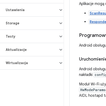
Aplikacje mogą 
Ustawienia
ScanRes
Respond
Storage
Programowy
Testy
Android obsługuj
Aktualizacje
Uruchomienie
Wirtualizacja
Android obsługu
nakładki
confi
Moduł Wi-Fi uż
HwModeParams
AIDL hostapd t