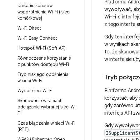
Platforma Andro
Unikanie kanałów
wywoływać, aby 
współistnienia Wi-Fi i sieci
Wi-Fi 7, interf
komórkowej
z tego interfejs
Wi-Fi Direct
Gdy ten interfe
Wi-Fi Easy Connect
w wynikach skan
Hotspot Wi-Fi (Soft AP)
to, że skanowan
Równoczesne korzystanie
w interfejsie u
z punktów dostępu Wi-Fi
Tryb niskiego opóźnienia
Tryb połącz
w sieci Wi-Fi
Platforma Andro
Wybór sieci Wi-Fi
korzystać, aby s
Skanowanie w ramach
gdy zarówno urzą
odciążania wybranej sieci Wi-
interfejs API z
Fi
Czas błądzenia w sieci Wi-Fi
Gdy wywoływana
(RTT)
ISupplicantS
WPA3 i Enhanced Open