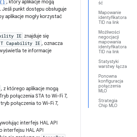
()
, który aplikacje mogą
ść
 Jeśli punkt dostępu obsługuje
Mapowanie
by aplikacje mogły korzystać
identyfikatora
TID na link
Możliwości
bility IE
znajduje się
negocjacji
mapowania
HT Capability IE
, oznacza
identyfikatora
wyświetla te informacje
TID na link
Statystyki
warstwy łącza
Ponowna
konfiguracja
połączenia
, z którego aplikacje mogą
MLO
 Tryb połączenia STA to Wi-Fi 7,
Strategia
tryb połączenia to Wi-Fi 7,
Chip MLO
wywołując interfejs HAL API
o interfejsu HAL API