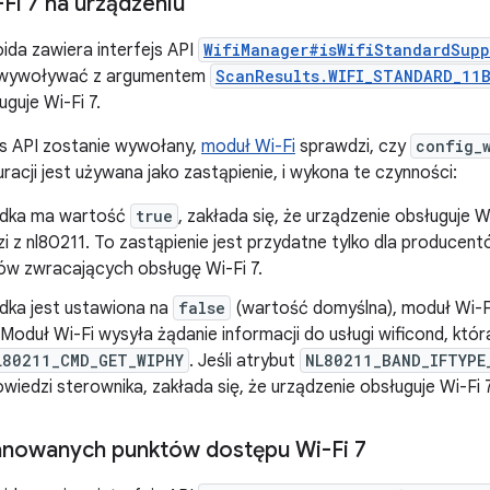
Fi 7 na urządzeniu
ida zawiera interfejs API
WifiManager#isWifiStandardSupp
ą wywoływać z argumentem
ScanResults.WIFI_STANDARD_11
guje Wi-Fi 7.
js API zostanie wywołany,
moduł Wi-Fi
sprawdzi, czy
config_
racji jest używana jako zastąpienie, i wykona te czynności:
ładka ma wartość
true
, zakłada się, że urządzenie obsługuje Wi
 z nl80211. To zastąpienie jest przydatne tylko dla producent
ów zwracających obsługę Wi-Fi 7.
adka jest ustawiona na
false
(wartość domyślna), moduł Wi-Fi
 Moduł Wi-Fi wysyła żądanie informacji do usługi wificond, któ
L80211_CMD_GET_WIPHY
. Jeśli atrybut
NL80211_BAND_IFTYPE
wiedzi sterownika, zakłada się, że urządzenie obsługuje Wi-Fi 7
anowanych punktów dostępu Wi-Fi 7