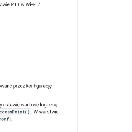
tawie RTT w Wi-Fi 7:
lowane przez konfigurację
by ustawić wartość logiczną
ccessPoint()
. W warstwie
conf
.