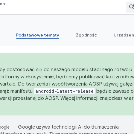
rch
Podstawowe tematy
Zgodność
Urządzen
aby dostosować się do naszego modelu stabilnego rozwoju 
platformy w ekosystemie, będziemy publikować kod źródło
artale. Do tworzenia i współtworzenia AOSP używaj gałęz
Gałąź manifestu
android-latest-release
będzie zawsze o
wersji przesłanej do AOSP. Więcej informacji znajdziesz w a
Google używa technologii AI do tłumaczenia