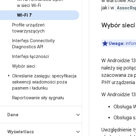
w warstwie AI
w sieci Wi-Fi
jak i w
AssocRs
Wi-Fi 7
Wybór sieci
Profile urządzeń
towarzyszących
Interfejs Connectivity
Uwaga:
infor
Diagnostics API
Interfejs łączności
W Androidzie 13
Wybór sieci
należy się poł
szacowana za 
Określanie zasięgu: specyfikacja
sekwencji wiadomości poza
PHY urządzenia
pasmem i ładunku
W Androidzie 13
Raportowanie siły sygnału
Obsługa W
Dane
Obsługa s
Uwzględnienie 
Wyświetlacz