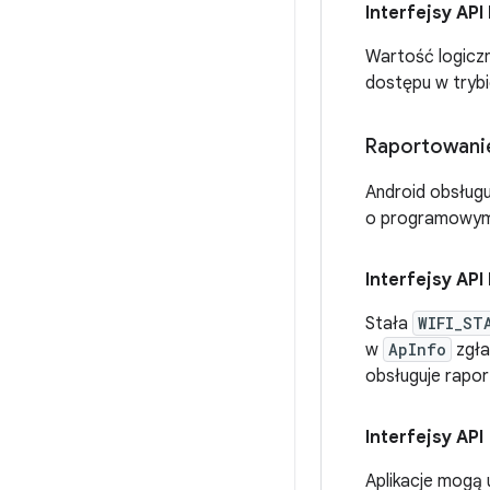
Interfejsy API
Wartość logicz
dostępu w trybie
Raportowanie
Android obsługu
o programowym p
Interfejsy API
Stała
WIFI_ST
w
ApInfo
zgła
obsługuje rapo
Interfejsy API
Aplikacje mogą