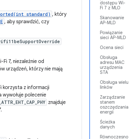
dostępu Wi-
Fi 7 z MLO
orted(int standard)
, który
Skanowanie
BE
, aby sprawdzić, czy
AP-MLD
Powiązanie
sieci AP-MLD
wifi11beSupportOverride
Ocena sieci
Obsługa
-Fi 7, niezależnie od
adresu MAC
urządzenia
ów urządzeń, którzy nie mają
STA
Obsługa wielu
 korzysta z informacji
linków
ra wywołuje polecenie
Zarządzanie
_ATTR_EHT_CAP_PHY
znajduje
stanem
oszczędzania
.
energii
Ścieżka
danych
Równoczesno