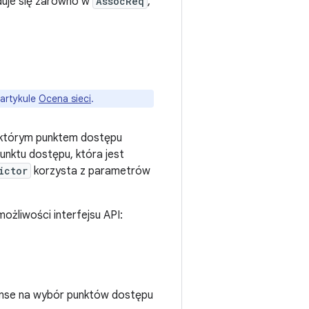
duje się zarówno w
AssocReq
,
 artykule
Ocena sieci
.
 z którym punktem dostępu
nktu dostępu, która jest
ictor
korzysta z parametrów
ożliwości interfejsu API:
anse na wybór punktów dostępu