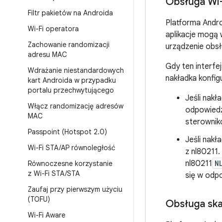
Obsługa Wi-
Filtr pakietów na Androida
Platforma Andro
Wi-Fi operatora
aplikacje mog
Zachowanie randomizacji
urządzenie obsłu
adresu MAC
Gdy ten interfe
Wdrażanie niestandardowych
nakładka konfigu
kart Androida w przypadku
portalu przechwytującego
Jeśli nak
Włącz randomizację adresów
odpowiedzi
MAC
sterownik
Passpoint (Hotspot 2
.
0)
Jeśli nakł
Wi-Fi STA
/
AP równoległość
z nl80211.
nl80211
N
Równoczesne korzystanie
z Wi-Fi STA
/
STA
się w odpo
Zaufaj przy pierwszym użyciu
(TOFU)
Obsługa sk
Wi-Fi Aware