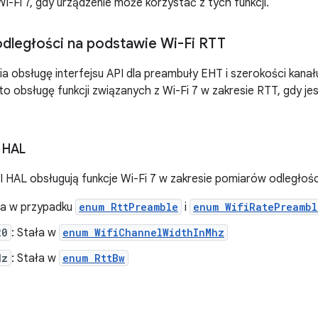
i-Fi 7, gdy urządzenie może korzystać z tych funkcji.
odległości na podstawie Wi-Fi RTT
a obsługę interfejsu API dla preambuły EHT i szerokości kan
 to obsługę funkcji związanych z Wi-Fi 7 w zakresie RTT, gdy j
I HAL
PI HAL obsługują funkcje Wi-Fi 7 w zakresie pomiarów odległoś
ała w przypadku
enum RttPreamble
i
enum WifiRatePreambl
20
: Stała w
enum WifiChannelWidthInMhz
Hz
: Stała w
enum RttBw