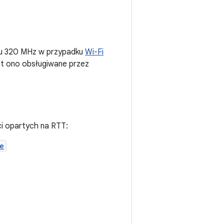
ału 320 MHz w przypadku
Wi-Fi
est ono obsługiwane przez
ci opartych na RTT:
e