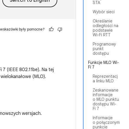
STA
Wybór sieci
Określanie
odległości na
 wskazówki były pomocne?
podstawie
Wi-Fi RTT
Programowy
punkt
dostępu
Funkcje MLO Wi-
Fi 7
 7 (IEEE 802.11be). Na tej
i wielokanałowe (MLO).
Reprezentacj
a linku MLO
Zeskanowane
informacje
o MLO punktu
dostępu Wi-
Fi 7
i nowszych wersjach.
Informacje
o połączonym
punkcie