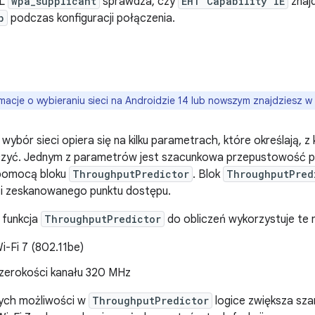
DL
wpa_supplicant
sprawdza, czy
EHT Capability IE
znaj
p
podczas konfiguracji połączenia.
macje o wybieraniu sieci na Androidzie 14 lub nowszym znajdziesz w
 wybór sieci opiera się na kilku parametrach, które określają,
ączyć. Jednym z parametrów jest szacunkowa przepustowość pu
pomocą bloku
ThroughputPredictor
. Blok
ThroughputPred
 i zeskanowanego punktu dostępu.
 funkcja
ThroughputPredictor
do obliczeń wykorzystuje te m
i-Fi 7 (802.11be)
zerokości kanału 320 MHz
tych możliwości w
ThroughputPredictor
logice zwiększa sz