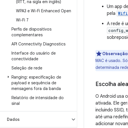
(RTT
,
na sigla em inglês)
Um app de
WPA3 e Wi-Fi Enhanced Open
pela
Wifi
Wi-Fi 7
A rede é 
Perfis de dispositivos
config_
complementares
sobreposi
API Connectivity Diagnostics
Interface do usuário de
Observação
conectividade
MAC é usado. Só 
determinada rede
Seleção de rede
Ranging: especificação de
payload e sequência de
Escolha alea
mensagens fora da banda
O Android usa o
Relatório de intensidade do
ativada. Ele ge
sinal
incluindo SSID
até uma redefi
Dados
adicionar novam