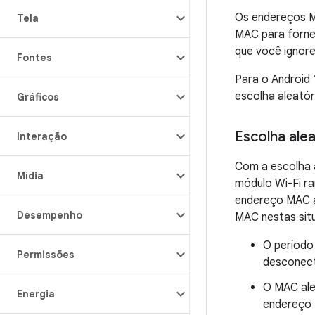
Os endereços M
Tela
MAC para fornec
que você ignore
Fontes
Para o Android 
escolha aleatór
Gráficos
Escolha alea
Interação
Com a escolha a
Mídia
módulo Wi-Fi r
endereço MAC a
Desempenho
MAC nestas sit
O período
Permissões
desconect
O MAC alea
Energia
endereço 