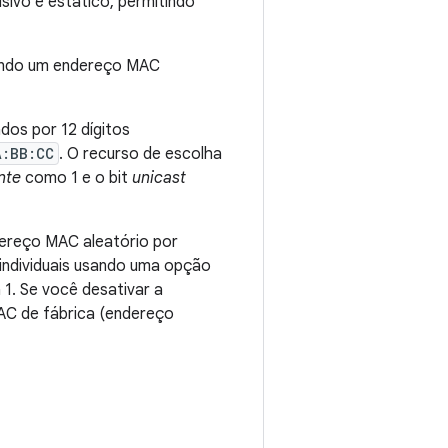
sivo e estático, permitindo
sando um endereço MAC
os por 12 dígitos
A:BB:CC
. O recurso de escolha
nte
como 1 e o bit
unicast
dereço MAC aleatório por
 individuais usando uma opção
1. Se você desativar a
AC de fábrica (endereço