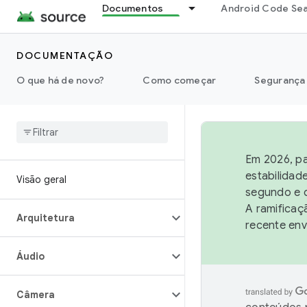
Documentos
Android Code Se
DOCUMENTAÇÃO
O que há de novo?
Como começar
Segurança
Em 2026, pa
estabilidad
Visão geral
segundo e q
A ramificaç
Arquitetura
recente env
Áudio
Câmera