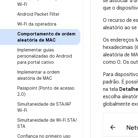
se associar a u
Wi-Fi
que o dispositiv
Android Packet Filter
O recurso de e
Wi-Fi da operadora
aleatório ao se
Comportamento de ordem
Os endereços M
aleatória de MAC
hexadecimais (6
Implementar guias
aleatória de MA
personalizadas do Android
como 0. Os out
para portal cativo
Implementar a ordem
Para dispositi
aleatória de MAC
padrão. É possí
Passpoint (Ponto de acesso
na tela
Detalhe
2
.
0)
escolha aleató
globalmente exc
Simultaneidade de STA
/
AP
Wi-Fi
Simultaneidade de Wi-Fi STA
/
STA
Confiança no primeiro uso