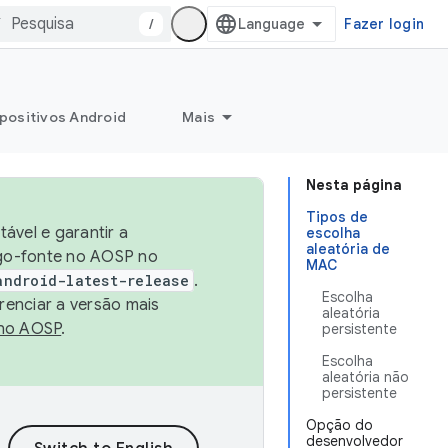
/
Fazer login
positivos Android
Mais
Nesta página
Tipos de
ável e garantir a
escolha
aleatória de
igo-fonte no AOSP no
MAC
android-latest-release
.
Escolha
renciar a versão mais
aleatória
no AOSP
.
persistente
Escolha
aleatória não
persistente
Opção do
desenvolvedor