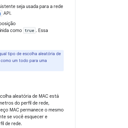
istente seja usada para a rede
g
API.
eposição
inida como
true
. Essa
ual tipo de escolha aleatória de
AC como um todo para uma
scolha aleatória de MAC está
etros do perfil de rede,
ndereço MAC permanece o mesmo
te se você esquecer e
il de rede.