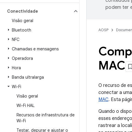
conteúdos p
podem ter e
Conectividade
Visão geral
Bluetooth
AOSP
Documen
NFC
Compo
Chamadas e mensagens
Operadora
MAC
Hora
Banda ultralarga
O recurso de e
Wi-Fi
conectar a uma
Visão geral
MAC
. Esta pág
Wi-Fi HAL
Quando o dispo
Recursos de infraestrutura de
esses endereço
Wi-Fi
rastrear a loca
Testar
,
depurar e ajustar o