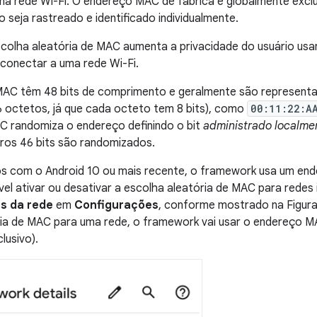
ma rede Wi-Fi. O endereço MAC de fábrica é globalmente exclu
o seja rastreado e identificado individualmente.
scolha aleatória de MAC aumenta a privacidade do usuário u
 conectar a uma rede Wi-Fi.
AC têm 48 bits de comprimento e geralmente são representad
 octetos, já que cada octeto tem 8 bits), como
00:11:22:A
C randomiza o endereço definindo o bit
administrado localme
ros 46 bits são randomizados.
vos com o Android 10 ou mais recente, o framework usa um en
vel ativar ou desativar a escolha aleatória de MAC para redes
s da rede
em
Configurações
, conforme mostrado na Figura 
ria de MAC para uma rede, o framework vai usar o endereço M
lusivo).