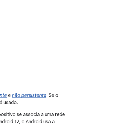
ente
e
não persistente
. Se o
rá usado.
positivo se associa a uma rede
ndroid 12, o Android usa a