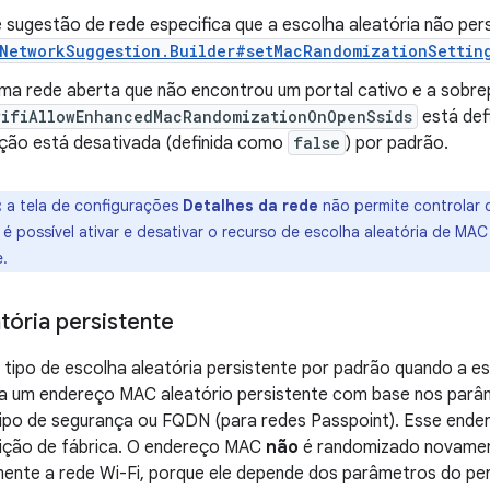
 sugestão de rede especifica que a escolha aleatória não pers
NetworkSuggestion.Builder#setMacRandomizationSettin
uma rede aberta que não encontrou um portal cativo e a sobr
wifiAllowEnhancedMacRandomizationOnOpenSsids
está def
ção está desativada (definida como
false
) por padrão.
:
a tela de configurações
Detalhes da rede
não permite controlar q
é possível ativar e desativar o recurso de escolha aleatória de M
.
tória persistente
 tipo de escolha aleatória persistente por padrão quando a e
ra um endereço MAC aleatório persistente com base nos parâm
, tipo de segurança ou FQDN (para redes Passpoint). Esse e
nição de fábrica. O endereço MAC
não
é randomizado novamen
ente a rede Wi-Fi, porque ele depende dos parâmetros do perf