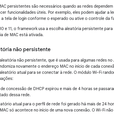
AC persistentes são necessários quando as redes dependem 
er funcionalidades úteis. Por exemplo, eles podem ajudar a le
 a tela de login conforme o esperado ou ative o controle da fa
10 e 11, o framework usa a escolha aleatória persistente par
ia de MAC está ativada.
tória não persistente
leatória não persistente, que é usada para algumas redes no 
andomiza novamente o endereço MAC no início de cada conex
leatório atual para se conectar à rede. O módulo Wi-Fi ran
uações:
 de concessão de DHCP expirou e mais de 4 horas se passaram
ado dessa rede.
tório atual para o perfil de rede foi gerado há mais de 24 h
MAC só acontece no início de uma nova conexão. O Wi-Fi não