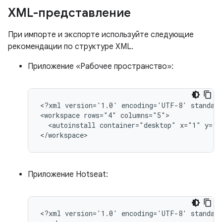
XML-представление
При импорте и экспорте используйте следующие
рекомендации по структуре XML.
Приложение «Рабочее пространство»:
<?xml
version='1.0'
encoding='UTF-8'
standal
<workspace
rows="4"
<autoinstall
container="desktop"
x="1"
y="1
Приложение Hotseat:
<?xml
version='1.0'
encoding='UTF-8'
standal