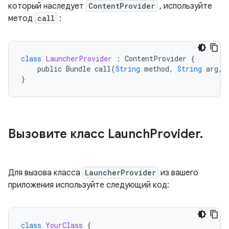
который наследует
ContentProvider
, используйте
метод
call
:
class
LauncherProvider
:
ContentProvider
{
public
Bundle
call
(
String
method
,
String
arg
,
}
Вызовите класс Launch
Provider
.
Для вызова класса
LauncherProvider
из вашего
приложения используйте следующий код:
class
YourClass
{