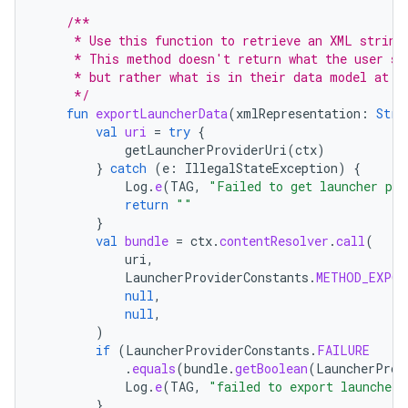
/**
     * Use this function to retrieve an XML string
     * This method doesn't return what the user se
     * but rather what is in their data model at t
     */
fun
exportLauncherData
(
xmlRepresentation
:
Stri
val
uri
=
try
{
getLauncherProviderUri
(
ctx
)
}
catch
(
e
:
IllegalStateException
)
{
Log
.
e
(
TAG
,
"Failed to get launcher pro
return
""
}
val
bundle
=
ctx
.
contentResolver
.
call
(
uri
,
LauncherProviderConstants
.
METHOD_EXPOR
null
,
null
,
)
if
(
LauncherProviderConstants
.
FAILURE
.
equals
(
bundle
.
getBoolean
(
LauncherProv
Log
.
e
(
TAG
,
"failed to export launcher 
}