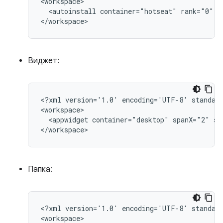
<autoinstall
container="hotseat"
rank="0"
c
Виджет:
<?xml
version='1.0'
encoding='UTF-8'
standal
<appwidget
container="desktop"
spanX="2"
sp
Папка:
<?xml
version='1.0'
encoding='UTF-8'
standal