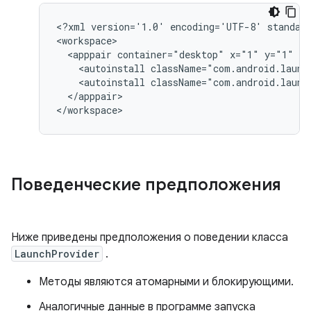
<?xml
version='1.0'
encoding='UTF-8'
standal
<apppair
container="desktop"
x="1"
y="1"
sc
<autoinstall
className="com.android.launc
<autoinstall
className="com.android.launc
</apppair>

Поведенческие предположения
Ниже приведены предположения о поведении класса
LaunchProvider
.
Методы являются атомарными и блокирующими.
Аналогичные данные в программе запуска