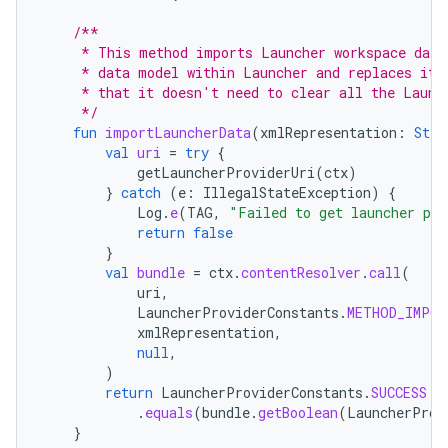
/**
     * This method imports Launcher workspace data
     * data model within Launcher and replaces it 
     * that it doesn't need to clear all the Launc
     */
fun
importLauncherData
(
xmlRepresentation
:
Stri
val
uri
=
try
{
getLauncherProviderUri
(
ctx
)
}
catch
(
e
:
IllegalStateException
)
{
Log
.
e
(
TAG
,
"Failed to get launcher pro
return
false
}
val
bundle
=
ctx
.
contentResolver
.
call
(
uri
,
LauncherProviderConstants
.
METHOD_IMPOR
xmlRepresentation
,
null
,
)
return
LauncherProviderConstants
.
SUCCESS
.
equals
(
bundle
.
getBoolean
(
LauncherProv
}