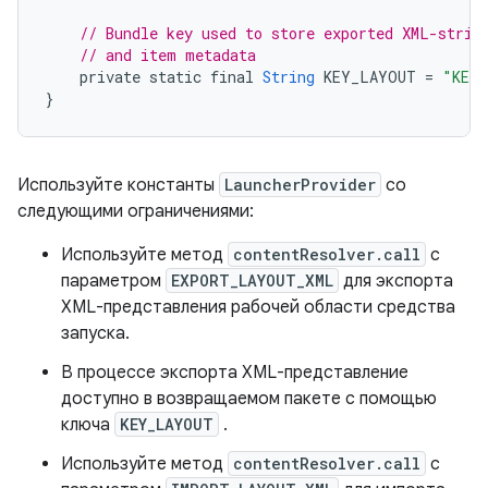
// Bundle key used to store exported XML-strin
// and item metadata
private
static
final
String
KEY_LAYOUT
=
"KEY
}
Используйте константы
LauncherProvider
со
следующими ограничениями:
Используйте метод
contentResolver.call
с
параметром
EXPORT_LAYOUT_XML
для экспорта
XML-представления рабочей области средства
запуска.
В процессе экспорта XML-представление
доступно в возвращаемом пакете с помощью
ключа
KEY_LAYOUT
.
Используйте метод
contentResolver.call
с