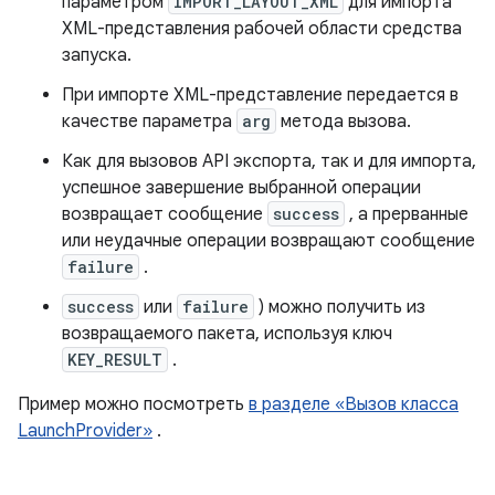
параметром
IMPORT_LAYOUT_XML
для импорта
XML-представления рабочей области средства
запуска.
При импорте XML-представление передается в
качестве параметра
arg
метода вызова.
Как для вызовов API экспорта, так и для импорта,
успешное завершение выбранной операции
возвращает сообщение
success
, а прерванные
или неудачные операции возвращают сообщение
failure
.
success
или
failure
) можно получить из
возвращаемого пакета, используя ключ
KEY_RESULT
.
Пример можно посмотреть
в разделе «Вызов класса
LaunchProvider»
.