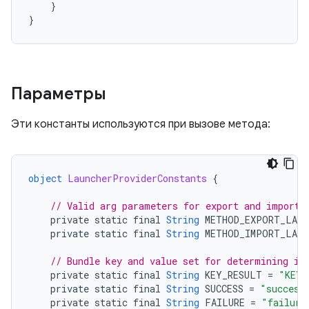
}
}
Параметры
Эти константы используются при вызове метода:
object
LauncherProviderConstants
{
// Valid arg parameters for export and import 
private
static
final
String
METHOD_EXPORT_LAY
private
static
final
String
METHOD_IMPORT_LAY
// Bundle key and value set for determining if
private
static
final
String
KEY_RESULT
=
"KEY_
private
static
final
String
SUCCESS
=
"success
private
static
final
String
FAILURE
=
"failure