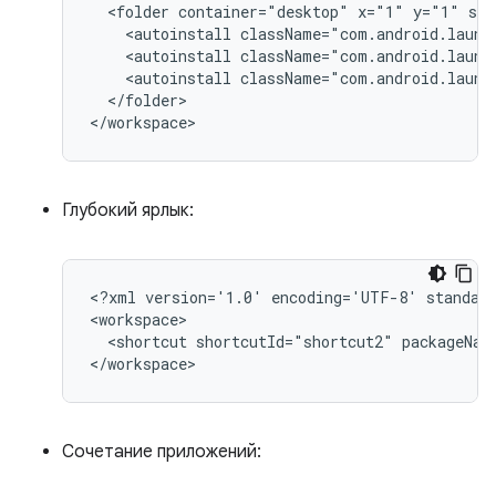
<folder
container="desktop"
x="1"
y="1"
scr
<autoinstall
className="com.android.launc
<autoinstall
className="com.android.launc
<autoinstall
className="com.android.launc
</folder>

Глубокий ярлык:
<?xml
version='1.0'
encoding='UTF-8'
standal
<shortcut
shortcutId="shortcut2"
packageNam
Сочетание приложений: