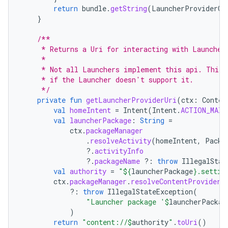
return
bundle
.
getString
(
LauncherProviderCo
}
/**
     * Returns a Uri for interacting with Launcher
     *
     * Not all Launchers implement this api. This 
     * if the Launcher doesn't support it.
     */
private
fun
getLauncherProviderUri
(
ctx
:
Contex
val
homeIntent
=
Intent
(
Intent
.
ACTION_MAIN
val
launcherPackage
:
String
=
ctx
.
packageManager
.
resolveActivity
(
homeIntent
,
Packa
?.
activityInfo
?.
packageName
?:
throw
IllegalStat
val
authority
=
"
${
launcherPackage
}
.settin
ctx
.
packageManager
.
resolveContentProvider
(
?:
throw
IllegalStateException
(
"Launcher package '
$
launcherPackag
)
return
"content://
$
authority
"
.
toUri
()