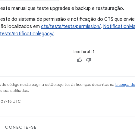
teste manual que teste upgrades e backup e restauração.
teste do sistema de permissão e notificação do CTS que envie
tão localizados em
cts/tests/tests/permission/
,
NotificationM
tests/notificationlegacy/
.
Isso foi útil?
de código nesta página estão sujeitos às licenças descritas na
Licença d
u suas afiliadas.
-07-16 UTC.
CONECTE-SE