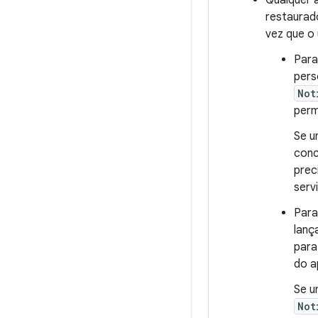
Qualquer a
restaurado
vez que o 
Para
pers
Not
perm
Se u
conc
prec
serv
Para
lanç
para
do a
Se u
Not