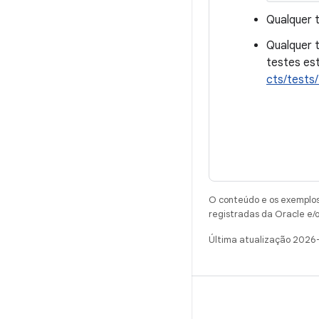
Qualquer 
Qualquer 
testes es
cts/tests/
O conteúdo e os exemplos 
registradas da Oracle e/o
Última atualização 2026
CRIAR