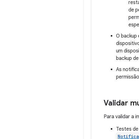
rest
de p
perm
espe
O backup 
dispositi
um dispos
backup de
As notifi
permissão
Validar m
Para validar a 
Testes de
Notific