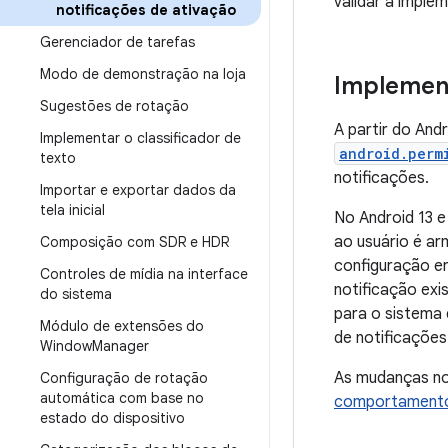
validar a imple
notificações de ativação
Gerenciador de tarefas
Modo de demonstração na loja
Implement
Sugestões de rotação
A partir do And
Implementar o classificador de
android.perm
texto
notificações.
Importar e exportar dados da
tela inicial
No Android 13 e
ao usuário é ar
Composição com SDR e HDR
configuração e
Controles de mídia na interface
notificação exi
do sistema
para o sistema
Módulo de extensões do
de notificaçõe
Window
Manager
As mudanças no
Configuração de rotação
automática com base no
comportamento 
estado do dispositivo