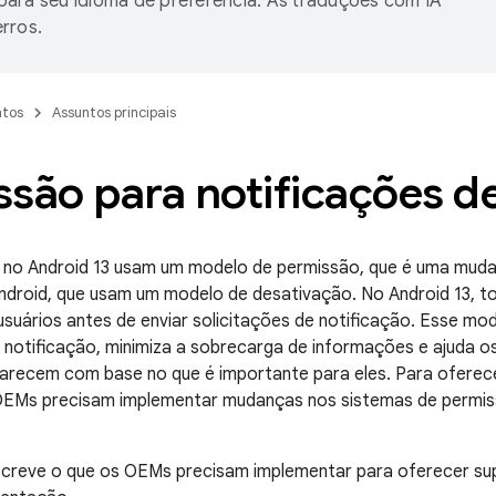
ara seu idioma de preferência. As traduções com IA
rros.
tos
Assuntos principais
são para notificações d
s no Android 13 usam um modelo de permissão, que é uma mud
ndroid, que usam um modelo de desativação. No Android 13, t
suários antes de enviar solicitações de notificação. Esse mode
 notificação, minimiza a sobrecarga de informações e ajuda os
parecem com base no que é importante para eles. Para oferec
OEMs precisam implementar mudanças nos sistemas de permiss
screve o que os OEMs precisam implementar para oferecer s