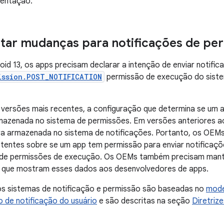
mentação.
ar mudanças para notificações de pe
roid 13, os apps precisam declarar a intenção de enviar notific
ission.POST_NOTIFICATION
permissão de execução do siste
 versões mais recentes, a configuração que determina se um a
mazenada no sistema de permissões. Em versões anteriores ao
ra armazenada no sistema de notificações. Portanto, os OEMs
stentes sobre se um app tem permissão para enviar notificaçõ
 de permissões de execução. Os OEMs também precisam mante
s que mostram esses dados aos desenvolvedores de apps.
s sistemas de notificação e permissão são baseadas no
mode
de notificação do usuário
e são descritas na seção
Diretriz