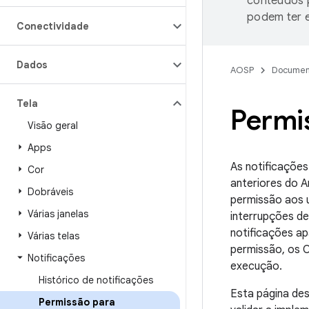
conteúdos p
podem ter e
Conectividade
Dados
AOSP
Documen
Tela
Permis
Visão geral
Apps
As notificaçõe
Cor
anteriores do A
Dobráveis
permissão aos u
Várias janelas
interrupções de
notificações a
Várias telas
permissão, os 
Notificações
execução.
Histórico de notificações
Esta página de
Permissão para