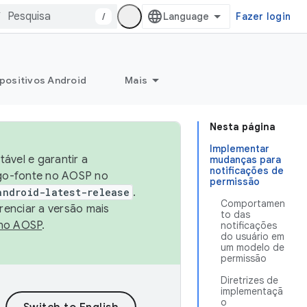
/
Fazer login
positivos Android
Mais
Nesta página
Implementar
ável e garantir a
mudanças para
notificações de
igo-fonte no AOSP no
permissão
android-latest-release
.
Comportamen
renciar a versão mais
to das
no AOSP
.
notificações
do usuário em
um modelo de
permissão
Diretrizes de
implementaçã
o