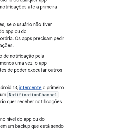
oid 13 ou qualquer app
notificações até a primeira
s, se o usuário não tiver
 do app ou do
rária. Os apps precisam pedir
cações.
o de notificação pela
o menos uma vez, o app
ntes de poder executar outros
droid 13,
intercepte
o primeiro
s um
NotificationChannel
rio quer receber notificações
no nível do app ou do
u em um backup que está sendo