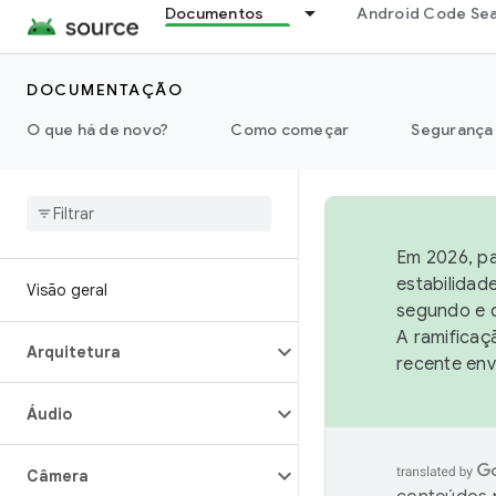
Documentos
Android Code Se
DOCUMENTAÇÃO
O que há de novo?
Como começar
Segurança
Em 2026, pa
estabilidad
Visão geral
segundo e q
A ramificaç
Arquitetura
recente env
Áudio
Câmera