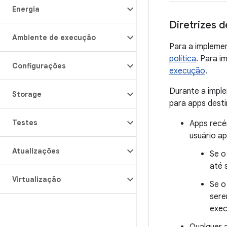
Energia
Diretrizes 
Ambiente de execução
Para a impleme
política
. Para 
Configurações
execução
.
Durante a imple
Storage
para apps desti
Testes
Apps recé
usuário a
Atualizações
Se o
até 
Virtualização
Se o
sere
exec