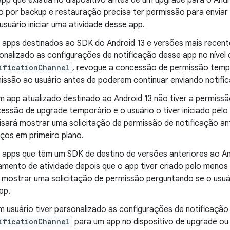
pp que existia no dispositivo antes de um upgrade para o Andr
 por backup e restauração precisa ter permissão para enviar 
usuário iniciar uma atividade desse app.
 apps destinados ao SDK do Android 13 e versões mais recente
onalizado as configurações de notificação desse app no nível
ificationChannel
, revogue a concessão de permissão tempo
issão ao usuário antes de poderem continuar enviando notifi
m app atualizado destinado ao Android 13 não tiver a permissã
essão de upgrade temporário e o usuário o tiver iniciado pel
isará mostrar uma solicitação de permissão de notificação a
iços em primeiro plano.
 apps que têm um SDK de destino de versões anteriores ao An
amento de atividade depois que o app tiver criado pelo meno
 mostrar uma solicitação de permissão perguntando se o usuá
pp.
m usuário tiver personalizado as configurações de notificação 
ificationChannel
para um app no dispositivo de upgrade o