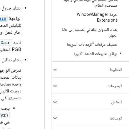
مستخدم النظام
إنشاء جدول ب
حزمة Window
Manager
الواجهة
ain
Extensions
للتظليل المح
إعداد التدوير التلقائي المستند إلى حالة
إطار العمل، 
الجهاز
تأخذ
pGain
تصنيف مربّعات "الإعدادات السريعة"
RGB الخطية ومساحة XYZ، وتعرض قيمة عددية تصف مقدار ضرب ألوان الإدخال في المساحة الخطية.
توافق تطبيقات الشاشة الكبيرة
إنشاء تظليل SkSL
الخطوط
تعرض الواجه
بيانات المصدر والو
وحدة معالجة الرسومات (GPU) لـ aceFlinger
الرسومات
درجات الألوان من 
تضمينها في تظليلات SkSL الأخرى التي تستخدمها Skia، يج
التفاعل
يجب أ
xyz)
الوسائط
هي قيمة ا