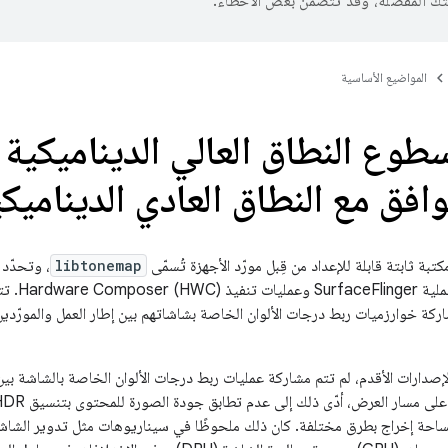
تك المفضّلة، وقد تتضمّن بعض الأخطاء.
المواضيع الأساسية
فق مع النطاق العادي الديناميكية (R
libtonemap
، وتحدّد 
وتتم مشارك
كة خوارزميات ربط درجات الألوان الخاصة بشاشاتهم بين إطار العمل والمورّدين
 HDR إلى مساحة إخراج بطرق مختلفة. كان ذلك ملحوظًا في سيناريوهات مثل تدوير الش