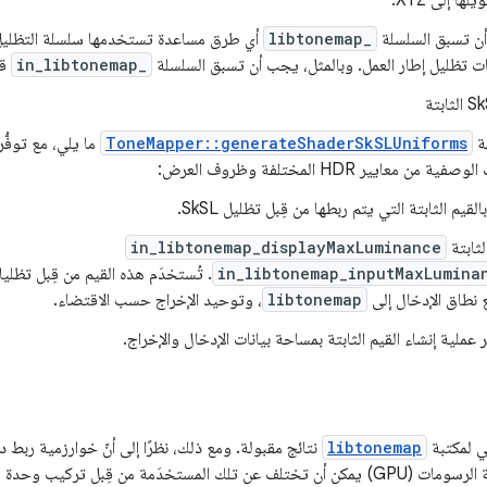
ها إلى XYZ.
ن تسبق السلسلة
libtonemap_
أي طرق مساعدة تستخدمها سلسلة التظليل
ت تظليل إطار العمل. وبالمثل، يجب أن تسبق السلسلة
in_libtonemap_
قي
ة
ToneMapper::generateShaderSkSLUniforms
ما يلي، مع توفُّ
ن معايير HDR المختلفة وظروف العرض:
القيم الثابتة التي يتم ربطها من قِبل تظليل SkSL.
لثابتة
in_libtonemap_displayMaxLuminance
in_libtonemap_inputMaxLumina
. تُستخدَم هذه القيم من قِبل تظليل
نطاق الإدخال إلى
libtonemap
، وتوحيد الإخراج حسب الاقتضاء.
ر عملية إنشاء القيم الثابتة بمساحة بيانات الإدخال والإخراج.
عي لمكتبة
libtonemap
نتائج مقبولة. ومع ذلك، نظرًا إلى أنّ خوارزمية ربط د