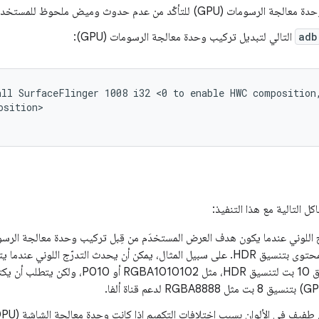
ومات (GPU) للتأكّد من عدم حدوث وميض ملحوظ للمستخدم.
adb
التالي لتبديل تركيب وحدة معالجة الرسومات (GPU):
all SurfaceFlinger 1008 i32 <0 to enable HWC composition,
sition>

ل التالية مع هذا التنفيذ:
شفافة بتنسيق 10 بت لتنسيق HDR، مثل 1010102