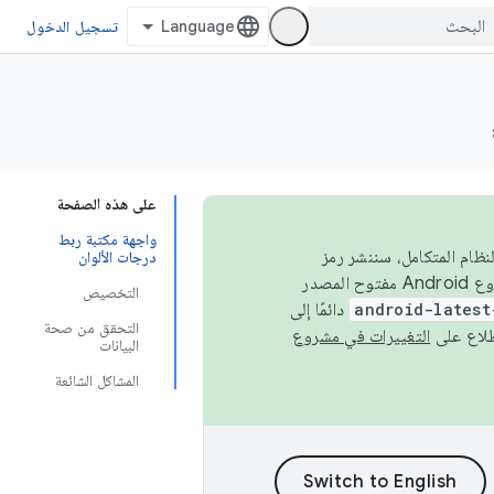
تسجيل الدخول
على هذه الصفحة
واجهة مكتبة ربط
 في النظام المتكامل، سننشر رمز
درجات الألوان
المصدر في مشروع Android مفتوح المصدر (AOSP) في الربعَين الثاني والرابع. لبناء مشروع Android مفتوح المصدر
التخصيص
android-latest
دائمًا إلى
التحقق من صحة
التغييرات في مشروع
البيانات
المشاكل الشائعة