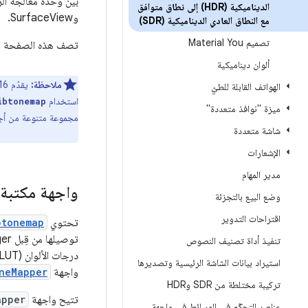
الديناميكية (HDR) إلى نطاق متوافق
وSurfaceView.
مع النطاق العادي الديناميكية (SDR)
تصميم Material You
تصف هذه الصفحة ا
ألوان ديناميكية
ملاحظة:
الهواتف القابلة للطيّ
استخدام
ibtonemap
ميزة "نوافذ متعددة"
مجموعة متنوعة من أجهزة Android. لمزيد من المعلومات، يُرجى الاطّلاع على واجهة برم
شاشة متعددة
er3.DisplayLuts
الإشعارات
مدير المهام
واجهة مكتبة 
وضع البيع بالتجزئة
اقتراحات التدوير
تحتوي
btonemap
تنفيذ أداة تصنيف النصوص
درجات الألوان (LUT). نقطة الدخول إلى
استيراد بيانات الشاشة الرئيسية وتصديرها
واجهة
neMapper
تركيبة مختلطة من SDR وHDR
تتيح واجهة
apper
عناصر التحكّم في الوسائط في واجهة