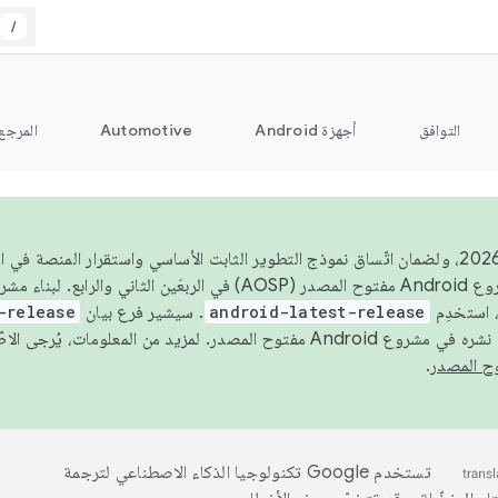
/
التوافق
أجهزة Android
Automotive
المرجع
اعتبارًا من عام 2026، ولضمان اتّساق نموذج التطوير الثابت الأساسي واستقرار المنصة
 استخدِم
android-latest-release
. سيشير فرع بيان
-release
ح المصدر. لمزيد من المعلومات، يُرجى الاطّلاع على
.
تستخدم Google تكنولوجيا الذكاء الاصطناعي لترجمة