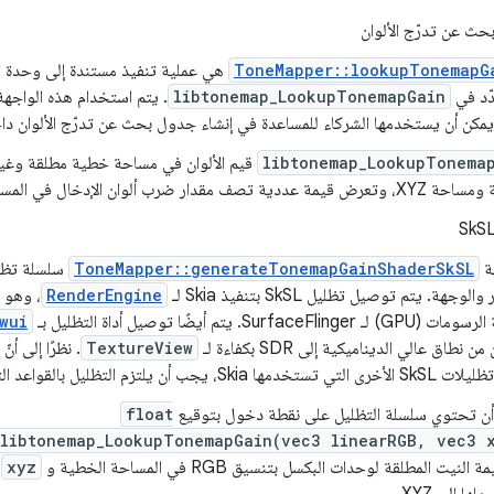
حث عن تدرّج الألوان
ToneMapper::lookupTonemapG
دّد في
libtonemap_LookupTonemapGain
. يتم استخدام هذه الواجهة
ويمكن أن يستخدمها الشركاء للمساعدة في إنشاء جدول بحث عن تدرّج الألوان داخ
libtonemap_LookupTonema
قيم الألوان في مساحة خطية مطلقة وغي
ة
ToneMapper::generateTonemapGainShaderSkSL
جهة. يتم توصيل تظليل SkSL بتنفيذ Skia لـ
RenderEngine
، وهو م
Surf. يتم أيضًا توصيل أداة التظليل بـ
wui
نطاق عالي الديناميكية إلى SDR بكفاءة لـ
TextureView
. نظرًا إلى أن
ب أن يلتزم التظليل بالقواعد التالية:
ن تحتوي سلسلة التظليل على نقطة دخول بتوقيع
float
libtonemap_LookupTonemapGain(vec3 linearRGB, vec3 
لنيت المطلقة لوحدات البكسل بتنسيق RGB في المساحة الخطية و
xyz
ه