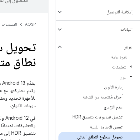
المحتوى إلى لغ
إمكانية التوصيل
AOSP
المستندات
البيانات
عرض
نظرة عامة
نطاق متوا
التطبيقات
اللون
يقدّم Android 13 مكتبة ثابتة قابلة للإعداد من قِبل مورّد الأجهزة تُسمّى
إدارة الألوان
أجزاء مُقتطعة من الشاشة
للأجهزة تحديد ومشار
درجات الألوان.
عدم الإزعاج
تشغيل فيديوهات بتنسيق HDR
تفعيل الإضاءة الليلية
بتنسيق
تحويل سطوع النطاق العالي