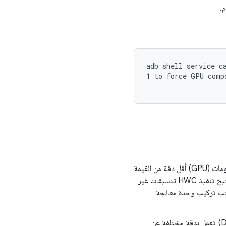
adb shell service c
1 to force GPU compo
يحدث التدرّج اللوني عندما يكون هدف العرض المستخدَم من قِبل تركيب وحدة معالجة الرسومات (GPU) أقل دقة من القيمة
النموذجية للمحتوى بتنسيق HDR. على سبيل المثال، يمكن أن يحدث التدرّج اللوني عندما يتيح تنفيذ HWC تنسيقات غير
RGBA أو P010، ولكن يتطلب أن يكتب تركيب وحدة معالجة
يحدث تحوّل طفيف في الألوان بسبب اختلافات التكميم إذا كانت وحدة معالجة الشاشة (DPU) تعمل بدقة مختلفة عن