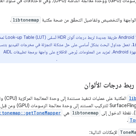
لواجهة والتخصيص وتفاصيل التحقّق من صحة مكتبة
libtonemap
.
l
جة تطبيقات AIDL ‏
.
android.hardware.graphics.compos
ربط درجات الألوان
li
libtonemap
هي
:tonemap::getToneMapper
.
To
ToneM
الإمكانات التالية: