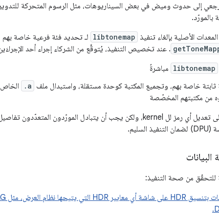
مرجعي إلى حدوث وميض في بعض السيناريوهات، مثل الرسوم المتحركة للتدوي
بالمورّد.
معدات الأصلية بإلغاء تنفيذ
libtonemap
لـ تحديد فئة فرعية خاصة بهم 
getToneMap
. عند تخصيص التنفيذ، يُتوقَّع من الشركاء إجراء أحد الإجراءَين ا
libtonemap
مباشرةً
ثابتة خاصة بهم، وتجميع المكتبة كوحدة مستقلة، واستبدال ملف
.a
الخاص 
ؤه من مكتبتهم المخصّصة
لا يحتاج المورّدون إلى تعديل أي رمز لل kernel، ولكن يجب أن يتبادل المورّد
السليم.
البيانات
ية للتحقّق من صحة التنفيذ:
D