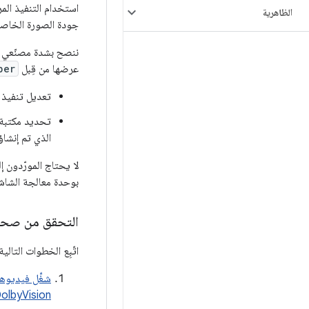
استخدام التنفيذ ال
الظاهرية
جودة الصورة الخاصة 
ننصح بشدة مصنّعي ال
عرضها من قِبل
per
تعديل تنفيذ
تحديد مكتبة 
الذي تم إنشا
بوحدة معالجة الشاشة (DPU) لضمان التنفيذ 
التحقق من صحة 
اتّبِع الخطوات التال
olbyVision.