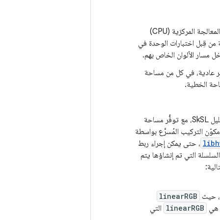
هي عملية تنفيذ مستندة إلى وحدة المعالجة المركزية (CPU)
 من قِبل اختبارات الوحدة في
ل مسار الألوان الخاص بهم.
ر عادية، في كل من مساحة
سلسلة تظليل SkSL، مع توفُّر مساحة
كوّن التركيب المُسرَّع بواسطة
libh
، حتى يمكن إجراء ربط
ّ السلسلة التي تم إنشاؤها يتم
، حيث
linearRGB
ي
linearRGB
التي