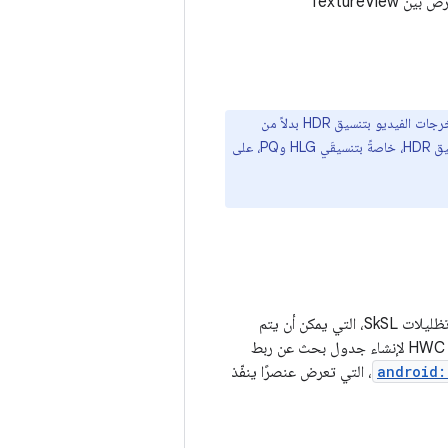
بين وحدة معالجة الرسومات (GPU) ووحدة معالجة الشاشة (DPU)، وفي الاختلافات في سلوك العرض بين TextureView
يقدّم Android 16 طريقة جديدة لربط درجات ألوان HDR تُسمّى Look-up Table (LUT) لمخرجات الفيديو بتنسيق HDR بدلاً من
. تعمل جداول البحث بشكل أساسي على حل مشكلة التجزئة في مخرجات الفيديو بتنسيق HDR، خاصةً بتنسيقَي HLG وPQ، على
المكتبة على عمليات تنفيذ مستندة إلى وحدة المعالجة المركزية (CPU) وتظليلات SkSL، التي يمكن أن يتم
توصيلها من قِبل SurfaceFlinger للتركيب المستند إلى وحدة معالجة الرسومات (GPU) ومن قِبل HWC لإنشاء جدول بحث عن ربط
android:
، التي تعرض عنصرًا ينفّذ