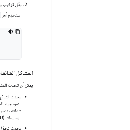
بدِّل تركيب وحدة معالجة الرس
استخدِم أمر


المشاكل الشائعة
يمكن أن تحدث المشاك
الرسومات (GPU) بتنسيق 8 بت مثل RGBA8888 لدعم قناة ألفا.