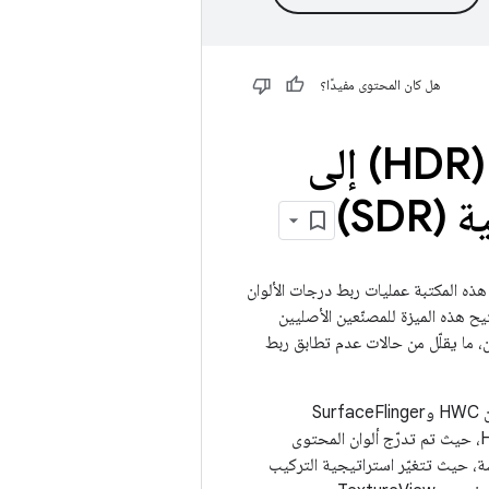
هل كان المحتوى مفيدًا؟
تحويل سطوع النطاق العالي الديناميكية (HDR) إلى
SD)
هذه المكتبة عمليات ربط درجات الألوان
تها مع عملية SurfaceFlinger وعمليات تنفيذ Hardware Composer (HWC). تتيح هذه الميزة للمصنّعين الأصليين
، ما يقلّل من حالات عدم تطابق ربط
في Android 12 والإصدارات الأقدم، لم تتم مشاركة عمليات ربط درجات الألوان الخاصة بالشاشة بين HWC وSurfaceFlinger
والتطبيقات. اعتمادًا على مسار العرض، أدّى ذلك إلى عدم تطابق جودة الصورة للمحتوى بتنسيق HDR، حيث تم تدرّج ألوان المحتوى
اشة، حيث تتغيّر استراتيجية التركيب