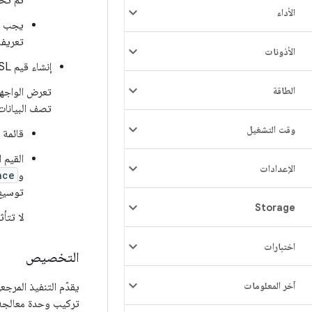
تم تحويل
الأداء
يجب أ
تعريفا
الأذونات
إنشاء قيم SkSL الثابتة
الطاقة
تعرض الواجه
تصف البيانات الوصفية م
وقت التشغيل
قائمة ب
القيم ا
الإعدادات
و
nce
توسيع 
Storage
لا تتأث
اختبارات
التخصيص
آخر المعلومات
يقدّم التنفيذ المرج