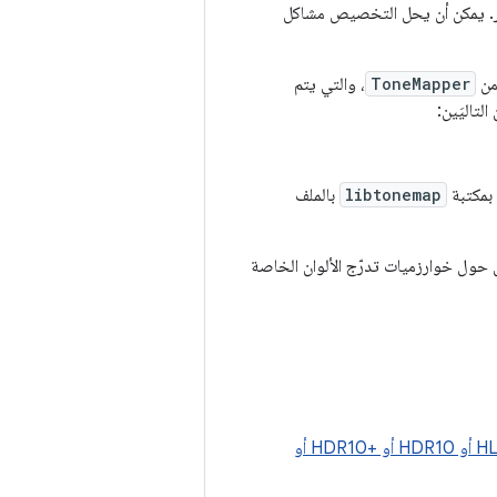
ر. يمكن أن يحل التخصيص مشاكل
من
ToneMapper
، والتي يتم
لتاليَين:
بمكتبة
libtonemap
بالملف
ون المتعدّدون تفاصيل حول خوارزميات تدرّج الألوان الخاصة
شغِّل فيديوهات بتنسيق HDR على شاشة أي معايير HDR التي يتيحها نظام العرض، مثل HLG أو HDR10 أو HDR10+‎ أو