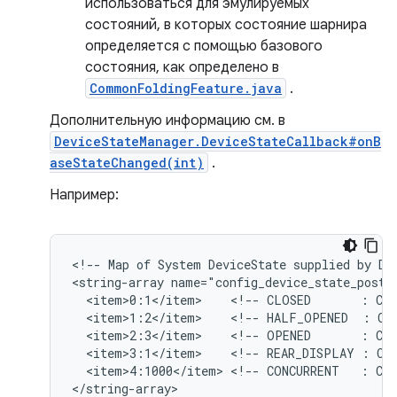
использоваться для эмулируемых
состояний, в которых состояние шарнира
определяется с помощью базового
состояния, как определено в
CommonFoldingFeature.java
.
Дополнительную информацию см. в
DeviceStateManager.DeviceStateCallback#onB
aseStateChanged(int)
.
Например:
<!-- Map of System DeviceState supplied by Dev
<string-array name="config_device_state_postur
  <item>0:1</item>    <!-- CLOSED       : COM
  <item>1:2</item>    <!-- HALF_OPENED  : COM
  <item>2:3</item>    <!-- OPENED       : COM
  <item>3:1</item>    <!-- REAR_DISPLAY : COM
  <item>4:1000</item> <!-- CONCURRENT   : COM