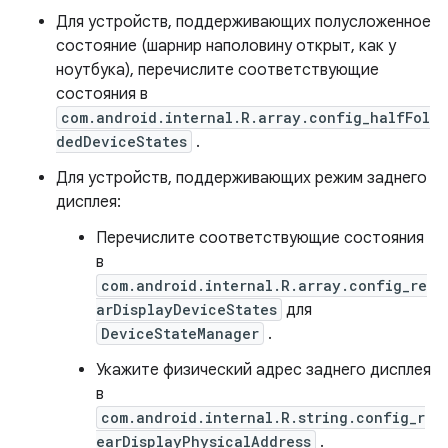
Для устройств, поддерживающих полусложенное
состояние (шарнир наполовину открыт, как у
ноутбука), перечислите соответствующие
состояния в
com.android.internal.R.array.config_halfFol
dedDeviceStates
.
Для устройств, поддерживающих режим заднего
дисплея:
Перечислите соответствующие состояния
в
com.android.internal.R.array.config_re
arDisplayDeviceStates
для
DeviceStateManager
.
Укажите физический адрес заднего дисплея
в
com.android.internal.R.string.config_r
earDisplayPhysicalAddress
.