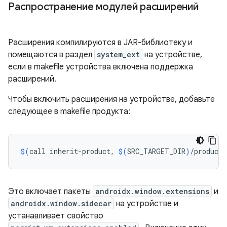
Распространение модулей расширений
Расширения компилируются в JAR-библиотеку и
помещаются в раздел
system_ext
на устройстве,
если в makefile устройства включена поддержка
расширений.
Чтобы включить расширения на устройстве, добавьте
следующее в makefile продукта:
$(
call
inherit-product,
$(
SRC_TARGET_DIR
)
/product/
Это включает пакеты
androidx.window.extensions
и
androidx.window.sidecar
на устройстве и
устанавливает свойство