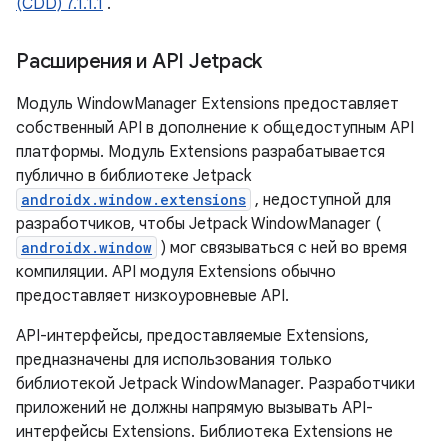
(CDD) 7.1.1.1
.
Расширения и API Jetpack
Модуль WindowManager Extensions предоставляет
собственный API в дополнение к общедоступным API
платформы. Модуль Extensions разрабатывается
публично в библиотеке Jetpack
androidx.window.extensions
, недоступной для
разработчиков, чтобы Jetpack WindowManager (
androidx.window
) мог связываться с ней во время
компиляции. API модуля Extensions обычно
предоставляет низкоуровневые API.
API-интерфейсы, предоставляемые Extensions,
предназначены для использования только
библиотекой Jetpack WindowManager. Разработчики
приложений не должны напрямую вызывать API-
интерфейсы Extensions. Библиотека Extensions не