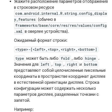
Укажите расположение параметров отображения
в строковом ресурсе
com.android.internal.R.string.config_displa
y_features
(обычно в
frameworks/base/core/res/res/values/config
.xml
в оверлее устройства).
Ожидаемый формат строки:
<type>-[<left>,<top>,<right>,<bottom>]
type
может быть либо
fold
, либо
hinge
.
Значения для
left
,
top
,
right
и
bottom
представляют собой целочисленные пиксельные
координаты в пространстве координат дисплея
в естественной ориентации дисплея. Строка
конфигурации может содержать несколько
параметров дисплея, разделенных точками с
запятой.
Например: