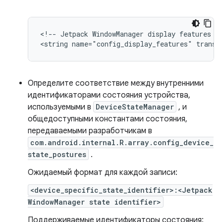
<!-- Jetpack WindowManager display features --
Определите соответствие между внутренними
идентификаторами состояния устройства,
используемыми в
DeviceStateManager
, и
общедоступными константами состояния,
передаваемыми разработчикам в
com.android.internal.R.array.config_device_
state_postures
.
Ожидаемый формат для каждой записи:
<device_specific_state_identifier>:<Jetpack
WindowManager state identifier>
Поддерживаемые идентификаторы состояния: