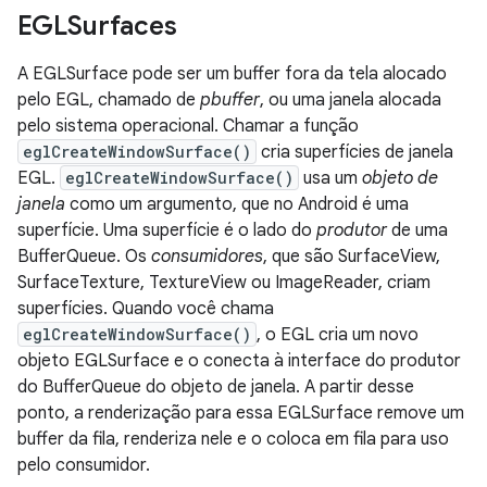
EGLSurfaces
A EGLSurface pode ser um buffer fora da tela alocado
pelo EGL, chamado de
pbuffer
, ou uma janela alocada
pelo sistema operacional. Chamar a função
eglCreateWindowSurface()
cria superfícies de janela
EGL.
eglCreateWindowSurface()
usa um
objeto de
janela
como um argumento, que no Android é uma
superfície. Uma superfície é o lado do
produtor
de uma
BufferQueue. Os
consumidores
, que são SurfaceView,
SurfaceTexture, TextureView ou ImageReader, criam
superfícies. Quando você chama
eglCreateWindowSurface()
, o EGL cria um novo
objeto EGLSurface e o conecta à interface do produtor
do BufferQueue do objeto de janela. A partir desse
ponto, a renderização para essa EGLSurface remove um
buffer da fila, renderiza nele e o coloca em fila para uso
pelo consumidor.