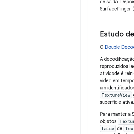
de saída. Depoi
SurfaceFlinger 
Estudo de
O
Double Decod
A decodificação
reproduzidos la
atividade é rei
vídeo em tempo r
um identificado
TextureView
superfície ativa
Para manter a 
objetos
Textu
false
de
Tex