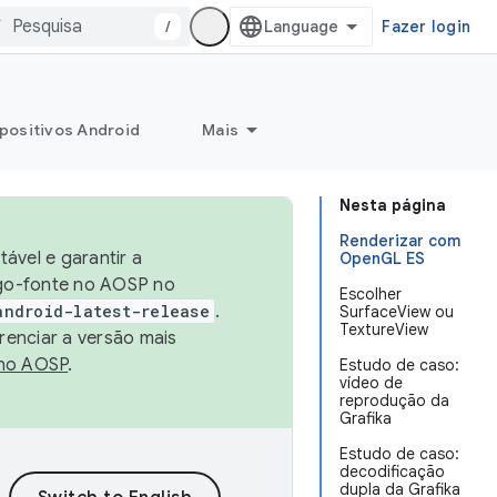
/
Fazer login
positivos Android
Mais
Nesta página
Renderizar com
ável e garantir a
OpenGL ES
igo-fonte no AOSP no
Escolher
android-latest-release
.
SurfaceView ou
TextureView
renciar a versão mais
no AOSP
.
Estudo de caso:
vídeo de
reprodução da
Grafika
Estudo de caso:
decodificação
dupla da Grafika