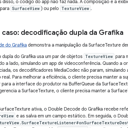
s disso, o código do app não faz nada. A composição e a exi
(para
SurfaceView
) ou pelo
TextureView
.
 caso: decodificação dupla da Grafika
e do Grafika
demonstra a manipulação da SurfaceTexture de
 dupla do Grafika usa um par de objetos
TextureView
para m
do a lado, simulando um app de videoconferência. Quando a or
niciada, os decodificadores MediaCodec não param, simulando
eal. Para melhorar a eficiência, o cliente precisa manter a sup
r para a interface do produtor na BufferQueue da SurfaceTex
gerencia a SurfaceTexture, o cliente precisa manter a Surface
.
SurfaceTexture ativa, o Double Decode do Grafika recebe ref
reView
e as salva em um campo estático. Em seguida, o Doub
tureView.SurfaceTextureListener#onSurfaceTextureDes