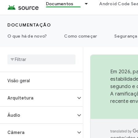
Documentos
Android Code Se
DOCUMENTAÇÃO
O que há de novo?
Como começar
Segurança
Em 2026, pa
estabilidad
Visão geral
segundo e q
A ramificaç
Arquitetura
recente env
Áudio
Câmera