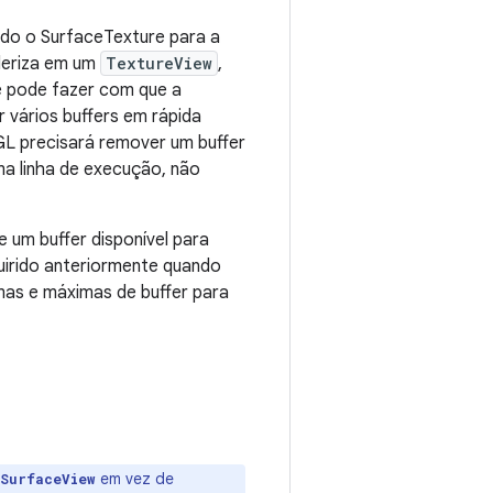
ndo o SurfaceTexture para a
deriza em um
TextureView
,
e pode fazer com que a
 vários buffers em rápida
GL precisará remover um buffer
a linha de execução, não
e um buffer disponível para
uirido anteriormente quando
mas e máximas de buffer para
em vez de
SurfaceView