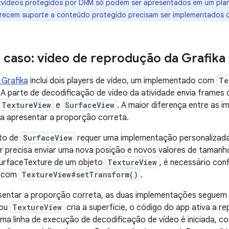
:vídeos protegidos por DRM só podem ser apresentados em um plan
erecem suporte a conteúdo protegido precisam ser implementados
 caso: vídeo de reprodução da Grafika
 Grafika
inclui dois players de vídeo, um implementado com
Te
. A parte de decodificação de vídeo da atividade envia frame
TextureView
e
SurfaceView
. A maior diferença entre as 
ra apresentar a proporção correta.
to de
SurfaceView
requer uma implementação personalizad
precisa enviar uma nova posição e novos valores de tamanho 
SurfaceTexture de um objeto
TextureView
, é necessário con
o com
TextureView#setTransform()
.
sentar a proporção correta, as duas implementações segue
ou
TextureView
cria a superfície, o código do app ativa a 
uma linha de execução de decodificação de vídeo é iniciada, c