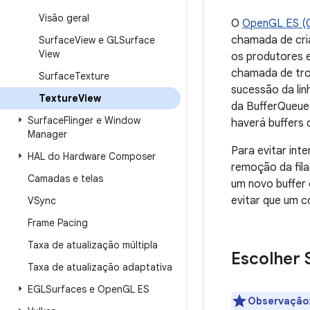
Visão geral
O
OpenGL ES (
chamada de cri
Surface
View e GLSurface
View
os produtores 
chamada de troc
Surface
Texture
sucessão da lin
Texture
View
da BufferQueue
Surface
Flinger e Window
haverá buffers 
Manager
Para evitar int
HAL do Hardware Composer
remoção da fila
Camadas e telas
um novo buffer 
evitar que um c
VSync
Frame Pacing
Taxa de atualização múltipla
Escolher 
Taxa de atualização adaptativa
EGLSurfaces e Open
GL ES
Observação