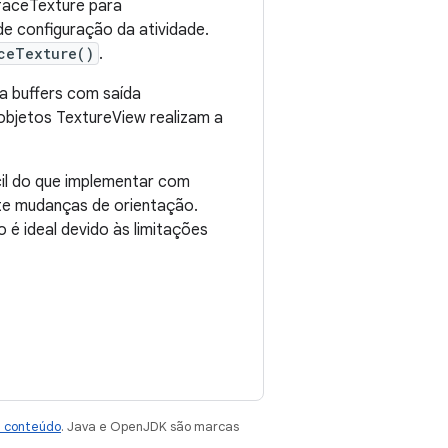
faceTexture para
e configuração da atividade.
ceTexture()
.
a buffers com saída
objetos TextureView realizam a
cil do que implementar com
te mudanças de orientação.
 é ideal devido às limitações
e conteúdo
. Java e OpenJDK são marcas