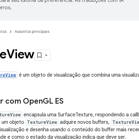
ara seu idioma de preferência. As traduções com IA
rros.
tos
Assuntos principais
re
View
reView
é um objeto de visualização que combina uma visual
ar com Open
GL ES
tureView
encapsula uma SurfaceTexture, respondendo a callb
o um objeto
TextureView
adquire novos buffers,
TextureVi
visualização e desenha usando o conteúdo do buffer mais rec
de e como o estado da visualização indica que deve ser.