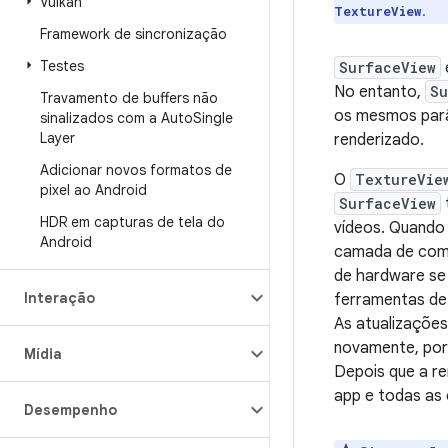
Vulkan
.
TextureView
Framework de sincronização
Testes
SurfaceView
No entanto,
Su
Travamento de buffers não
os mesmos parâ
sinalizados com a Auto
Single
Layer
renderizado.
Adicionar novos formatos de
O
TextureVie
pixel ao Android
SurfaceView
HDR em capturas de tela do
vídeos. Quando
Android
camada de com
de hardware se 
Interação
ferramentas de
As atualizaçõe
novamente, por
Mídia
Depois que a re
app e todas as 
Desempenho