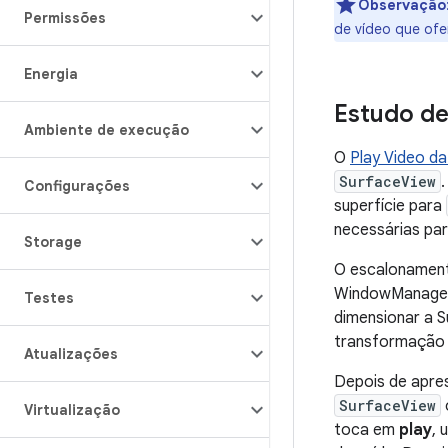
Observação
Permissões
de vídeo que of
Energia
Estudo de
Ambiente de execução
O
Play Video da
SurfaceView
Configurações
superfície para
necessárias pa
Storage
O escalonamen
WindowManager 
Testes
dimensionar a 
transformaçã
Atualizações
Depois de apre
SurfaceView
Virtualização
toca em
play
, 