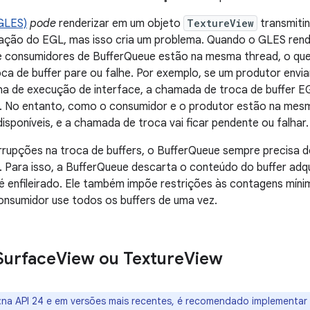
GLES)
pode
renderizar em um objeto
TextureView
transmiti
ação do EGL, mas isso cria um problema. Quando o GLES ren
e consumidores de BufferQueue estão na mesma thread, o qu
a de buffer pare ou falhe. Por exemplo, se um produtor enviar
ha de execução de interface, a chamada de troca de buffer E
. No entanto, como o consumidor e o produtor estão na mesm
disponíveis, e a chamada de troca vai ficar pendente ou falhar.
errupções na troca de buffers, o BufferQueue sempre precisa d
. Para isso, a BufferQueue descarta o conteúdo do buffer adq
é enfileirado. Ele também impõe restrições às contagens míni
onsumidor use todos os buffers de uma vez.
Surface
View ou Texture
View
:na API 24 e em versões mais recentes, é recomendado implementar