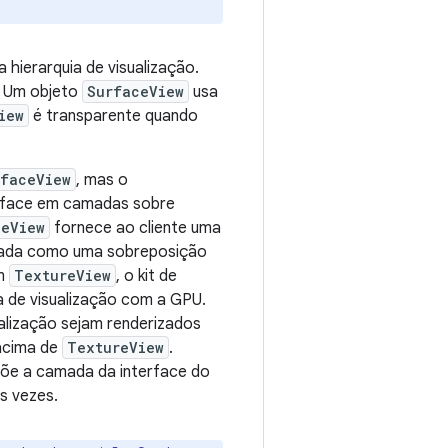
hierarquia de visualização.
. Um objeto
SurfaceView
usa
iew
é transparente quando
rfaceView
, mas o
rface em camadas sobre
ceView
fornece ao cliente uma
rada como uma sobreposição
om
TextureView
, o kit de
a de visualização com a GPU.
alização sejam renderizados
 acima de
TextureView
.
mpõe a camada da interface do
s vezes.