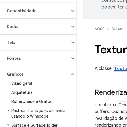
conteúdos p
podem ter e
Conectividade
Dados
AOSP
Documen
Tela
Textu
Fontes
A classe
Textu
Gráficos
Visão geral
Renderiz
Arquitetura
Buffer
Queue e Gralloc
Um objeto
Tex
Rastrear transições de janela
buffers. Quand
usando o Winscope
invalidação de 
renderizando on
Surface e Surface
Holder