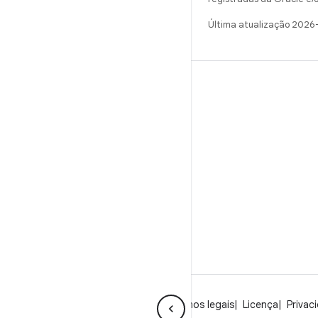
Última atualização 2026
CRIAR
Repositório do Android
Requisitos
Como fazer o download
Visualizar códigos binários
Imagens de fábrica
Códigos binários do driver
Sobre o Android
Comunidade
Termos legais
Licença
Privac