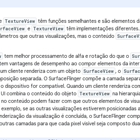
e
TextureView
têm funções semelhantes e são elementos da 
rfaceView
e
TextureView
têm implementações diferentes
metros que outras visualizações, mas o conteúdo
SurfaceV
w
tem melhor processamento de alfa e rotação do que o
Su
tem vantagens de desempenho ao compor elementos da inte
 um cliente renderiza com um objeto
SurfaceView
, o
Surfa
posição separada. O SurfaceFlinger compõe a camada sepa
o dispositivo for compatível. Quando um cliente renderiza c
 UI combina o conteúdo do objeto
TextureView
na hierarqui
s no conteúdo podem fazer com que outros elementos de visu
 exemplo, se as outras visualizações estiverem posicionadas
nderização da visualização é concluída, o SurfaceFlinger co
outras camadas para que cada pixel visível seja composto dua