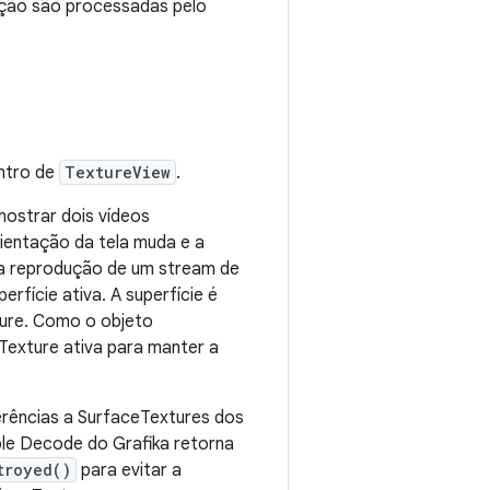
bição são processadas pelo
ntro de
TextureView
.
ostrar dois vídeos
ientação da tela muda e a
 a reprodução de um stream de
erfície ativa. A superfície é
ture. Como o objeto
Texture ativa para manter a
erências a SurfaceTextures dos
le Decode do Grafika retorna
troyed()
para evitar a