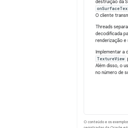
destruição da 
onSurfaceTex
O cliente trans
Threads separa
decodificada p
renderização e 
Implementar a 
TextureView
Além disso, o u
no número de s
O conteúdo e os exemplos 
registradas da Oracle e/o