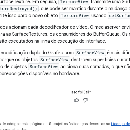
SurfaceTexture. Em seguida,
TextureView
transmite uma Sur
tureDestroyed()
, que pode ser mantida durante a mudança d
mite isso para o novo objeto
TextureView
usando
setSurfa
dos acionam cada decodificador de vídeo. O mediaserver envi
ara as SurfaceTextures, os consumidores do BufferQueue. Os 
são executados na linha de execução de interface.
decodificação dupla do Grafika com
SurfaceView
é mais difí
porque os objetos
SurfaceView
destroem superfícies duran
so de objetos
SurfaceView
adiciona duas camadas, o que não
obreposições disponíveis no hardware.
Isso foi útil?
de código nesta página estão sujeitos às licenças descritas na
Licença d
u suas afiliadas.