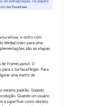
o de sobreposição. Os players
 com
.
SurfaceView
xtureView
e outro com
s do MediaCodec para uma
implementações são as etapas
a de FrameLayout. O
para o SurfaceFlinger. Para
figurar uma matriz de
m o mesmo padrão. Quando
reprodução. Quando um usuário
om a superfície como destino