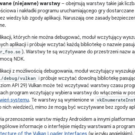
wane (niejawne) warstwy
– obejmują warstwy takie jak liczb
ściowa i nakładki programu uruchamiającego gry dostarczane p
bez wiedzy lub zgody aplikacji. Naruszają one zasady bezpiecze
ne.
ikacji, których nie można debugować, moduł wczytujący wyszu
nych aplikacji i próbuje wczytać każdą bibliotekę o nazwie pas
r_foo.so
). Warstwy te są wczytywane do przestrzeni nazw ap
omocą NDK.
likacji z możliwością debugowania, moduł wczytujący wyszuku
l/debug/vulkan
i próbuje wczytać dowolną bibliotekę pasuj
oziom API 29) Vulkan może też wczytywać warstwy czasu pr
ach program wczytujący wybiera warstwy do włączenia w pos
wień systemu
. Te warstwy są wymienione w
vkEnumerateIns
o nich wiedzieć), mimo że mogą być wczytywane bez zgody apli
wia przenoszenie warstw między Androidem a innymi platforma
zegółowe informacje o interfejsie między warstwami a progra
itecture of the Vulkan Loader Interfaces
(w języku angielskim).