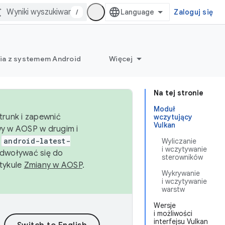
/
Zaloguj się
ia z systemem Android
Więcej
Na tej stronie
Moduł
trunk i zapewnić
wczytujący
Vulkan
wy w AOSP w drugim i
i
android-latest-
Wyliczanie
i wczytywanie
dwoływać się do
sterowników
rtykule
Zmiany w AOSP
.
Wykrywanie
i wczytywanie
warstw
Wersje
i możliwości
interfejsu Vulkan