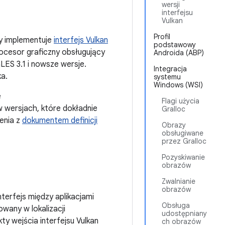
wersji
interfejsu
Vulkan
Profil
ry implementuje
interfejs Vulkan
podstawowy
rocesor graficzny obsługujący
Androida (ABP)
LES 3.1 i nowsze wersje.
Integracja
ka.
systemu
Windows (WSI)
e
Flagi użycia
 wersjach, które dokładnie
Gralloc
enia z
dokumentem definicji
Obrazy
obsługiwane
przez Gralloc
Pozyskiwanie
obrazów
Zwalnianie
obrazów
terfejs między aplikacjami
Obsługa
owany w lokalizacji
udostępniany
y wejścia interfejsu Vulkan
ch obrazów