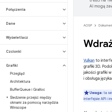
treści na T
AI mogą zaw
Połączenia
Dane
AOSP
Dokumen
Wyświetlacz
Wdraż
Czcionki
Vulkan
to interf
Grafiki
grafiki 3D. Podo
jakości grafiki
Przegląd
i obsługa język
Architektura
Buffer
Queue i Gralloc
Uwaga:
ta se
Śledzenie przejść między
interfejsie API i
oknami za pomocą narzędzia
Winscope