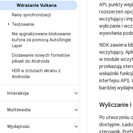
API, punkty we
Wdrażanie Vulkana
rozszerzeń opc
Ramy synchronizacji
wczytujący i im
Testowanie
wyliczanie i w
wywołania pods
Nie sygnalizowane blokowanie
bufora za pomocą Auto
Single
NDK zawiera bi
Layer
wczytujący. Apl
Dodawanie nowych formatów
w module wczyt
pikseli do Androida
przekazują ste
HDR w zrzutach ekranu z
wskaźniki funkc
Androida
interfejsu API)
bardziej wydajn
Interakcja
Wyliczanie 
Multimedia
Po utworzeniu o
dostępne. Łado
Wydajność
sterownik. Pref