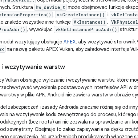
an
odpowiada pojedynczemu sterownikowi, któr
nych. Struktura
hw_device_t
może obejmować funkcje ekspo
xtensionProperties()
,
vkCreateInstance()
i
vkGetInsta
 znaleźć wszystkie inne funkcje
VkInstance()
,
VkPhysica
ProcAddr()
, wywołując
vkGetInstanceProcAddr()
struktu
 moduł wczytujący obsługuje
APEX
, aby wczytywać sterownik 
ex
na nazwę pakietu APEX Vulkan, aby załadować interfejs Vul
 i wczytywanie warstw
cy Vulkan obsługuje wyliczanie i wczytywanie warstw, które 
 przechwytywać wywołania podstawowych interfejsów API w dro
arstwy w pliku APK. Android nie zawiera warstw w obrazie s
del zabezpieczeń i zasady Androida znacznie różnią się od inn
zwala na wczytywanie kodu zewnętrznego do procesu, którego
odukcyjnych (bez roota) ani nie zezwala na sprawdzanie ani kon
od zewnętrzny. Obejmuje to zakaz zapisywania na dysku zrzutó
szego sprawdzenia. Na urządzeniach produkcyjnych włączone s