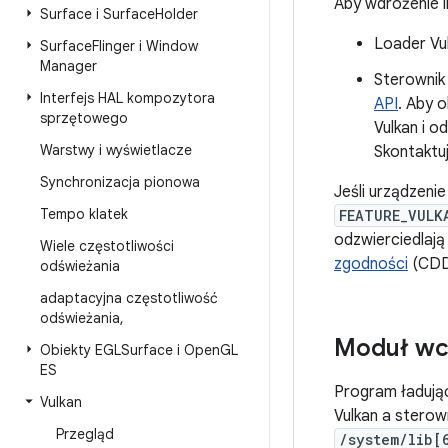
Aby wdrożenie i
Surface i Surface
Holder
Loader Vu
Surface
Flinger i Window
Manager
Sterownik 
Interfejs HAL kompozytora
API
. Aby 
sprzętowego
Vulkan i o
Warstwy i wyświetlacze
Skontaktu
Synchronizacja pionowa
Jeśli urządzeni
Tempo klatek
FEATURE_VULK
odzwierciedlaj
Wiele częstotliwości
zgodności
(CDD
odświeżania
adaptacyjna częstotliwość
odświeżania
,
Moduł wc
Obiekty EGLSurface i Open
GL
ES
Program ładują
Vulkan
Vulkan a sterow
Przegląd
/system/lib[