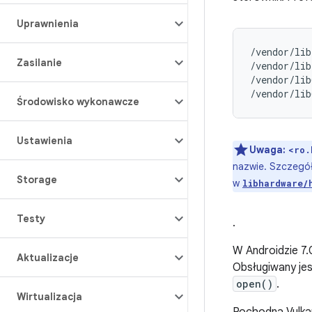
Uprawnienia
/vendor/lib
Zasilanie
/vendor/lib
/vendor/lib
Środowisko wykonawcze
Ustawienia
Uwaga:
<ro.
nazwie. Szczegóło
Storage
w
libhardware/
Testy
.
W Androidzie 7
Aktualizacje
Obsługiwany jes
open()
.
Wirtualizacja