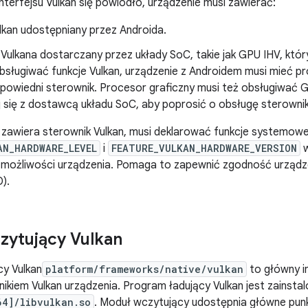
nterfejsu Vulkan się powiodło, urządzenie musi zawierać:
lkan udostępniany przez Androida.
Vulkana dostarczany przez układy SoC, takie jak GPU IHV, któ
obsługiwać funkcje Vulkan, urządzenie z Androidem musi mieć p
dpowiedni sterownik. Procesor graficzny musi też obsługiwać G
j się z dostawcą układu SoC, aby poprosić o obsługę sterowni
e zawiera sterownik Vulkan, musi deklarować funkcje systemow
AN_HARDWARE_LEVEL
i
FEATURE_VULKAN_HARDWARE_VERSION
w
ą możliwości urządzenia. Pomaga to zapewnić zgodność urządz
).
zytujący Vulkan
cy Vulkan
platform/frameworks/native/vulkan
to główny in
nikiem Vulkan urządzenia. Program ładujący Vulkan jest zainstal
64]/libvulkan.so
. Moduł wczytujący udostępnia główne punkt