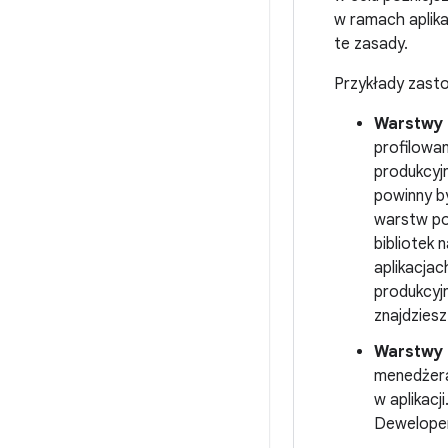
w ramach aplika
te zasady.
Przykłady zast
Warstwy
profilowa
produkcyjn
powinny b
warstw po
bibliotek
aplikacja
produkcyj
znajdziesz
Warstwy 
menedżera
w aplikacj
Deweloperz