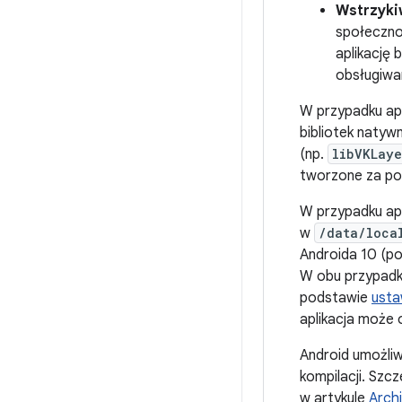
Wstrzyki
społeczno
aplikację 
obsługiwa
W przypadku apl
bibliotek natyw
(np.
libVKLaye
tworzone za p
W przypadku ap
w
/data/loca
Androida 10 (p
W obu przypadk
podstawie
usta
aplikacja może 
Android umożli
kompilacji. Szc
w artykule
Arch