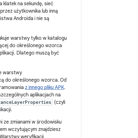
a klatek na sekundę, sieć
rzez użytkownika lub inną
ństwa Androida i nie są
kuje warstwy tylko w katalogu
ującej do określonego wzorca
likacji. Dlatego muszą być
je warstwy
ącą do określonego wzorca. Od
ogramowania
z innego pliku APK
.
zczególnych aplikacjach na
tanceLayerProperties
(czyli
kacji.
mi ze zmianami w środowisku
mem wczytującym znajdziesz
 Warstwy weryfikacji