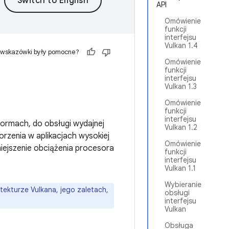
API
Omówienie
funkcji
interfejsu
Vulkan 1.4
 wskazówki były pomocne?
Omówienie
funkcji
interfejsu
Vulkan 1.3
Omówienie
funkcji
interfejsu
tformach, do obsługi wydajnej
Vulkan 1.2
orzenia w aplikacjach wysokiej
Omówienie
mniejszenie obciążenia procesora
funkcji
interfejsu
Vulkan 1.1
Wybieranie
tekturze Vulkana, jego zaletach,
obsługi
interfejsu
Vulkan
Obsługa