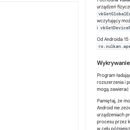
Pochodna Vulk
urządzeń fizycz
vkGetGlobalE
wczytujący może
i
vkGetDevice
Od Androida 15
ro.vulkan.ap
Wykrywanie
Program ładują
rozszerzenia i
mogą zawierać w
Pamiętaj, że mo
Android nie ze
urządzeniach pr
procesu przez k
w celu później