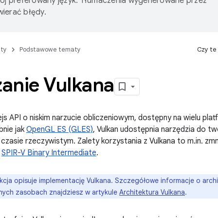
wój preferowany język. Tłumaczenia wygenerowane przez
ierać błędy.
ty
Podstawowe tematy
Czy te
anie Vulkana
ejs API o niskim narzucie obliczeniowym, dostępny na wielu pla
bnie jak
OpenGL ES (GLES)
, Vulkan udostępnia narzędzia do tw
 w czasie rzeczywistym. Zalety korzystania z Vulkana to m.in. z
a
SPIR-V Binary Intermediate
.
kcja opisuje implementację Vulkana. Szczegółowe informacje o archi
 innych zasobach znajdziesz w artykule
Architektura Vulkana
.