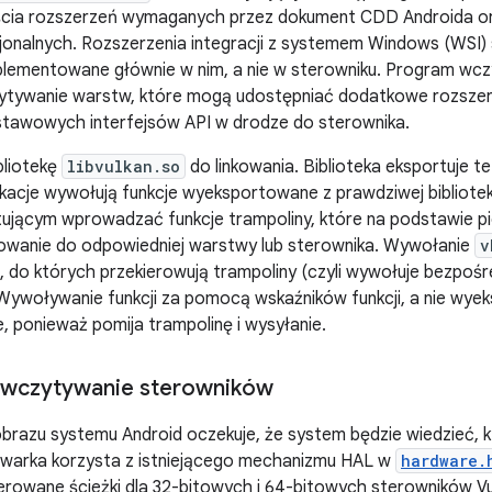
jścia rozszerzeń wymaganych przez dokument CDD Androida o
jonalnych. Rozszerzenia integracji z systemem Windows (WSI
plementowane głównie w nim, a nie w sterowniku. Program wcz
czytywanie warstw, które mogą udostępniać dodatkowe rozsze
tawowych interfejsów API w drodze do sterownika.
bliotekę
libvulkan.so
do linkowania. Biblioteka eksportuje 
ikacje wywołują funkcje wyeksportowane z prawdziwej bibliote
ującym wprowadzać funkcje trampoliny, które na podstawie 
rowanie do odpowiedniej warstwy lub sterownika. Wywołanie
v
ji, do których przekierowują trampoliny (czyli wywołuje bezp
. Wywoływanie funkcji za pomocą wskaźników funkcji, a nie wye
e, ponieważ pomija trampolinę i wysyłanie.
i wczytywanie sterowników
brazu systemu Android oczekuje, że system będzie wiedzieć, k
warka korzysta z istniejącego mechanizmu HAL w
hardware.
erowane ścieżki dla 32-bitowych i 64-bitowych sterowników Vu