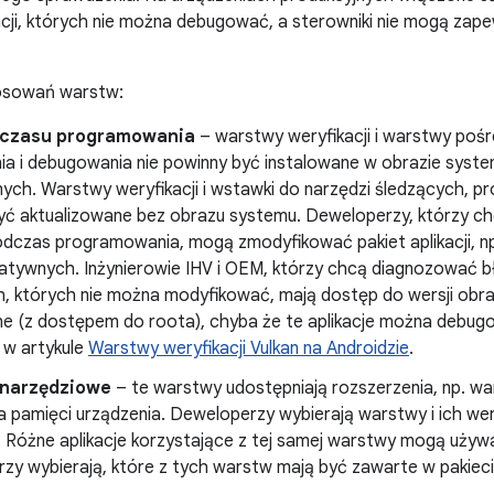
cji, których nie można debugować, a sterowniki nie mogą zapew
osowań warstw:
 czasu programowania
– warstwy weryfikacji i warstwy pośre
nia i debugowania nie powinny być instalowane w obrazie syst
ych. Warstwy weryfikacji i wstawki do narzędzi śledzących, pr
yć aktualizowane bez obrazu systemu. Deweloperzy, którzy ch
dczas programowania, mogą zmodyfikować pakiet aplikacji, np.
 natywnych. Inżynierowie IHV i OEM, którzy chcą diagnozować 
ch, których nie można modyfikować, mają dostęp do wersji obra
ne (z dostępem do roota), chyba że te aplikacje można debugo
 w artykule
Warstwy weryfikacji Vulkan na Androidzie
.
narzędziowe
– te warstwy udostępniają rozszerzenia, np. wa
 pamięci urządzenia. Deweloperzy wybierają warstwy i ich wer
i. Różne aplikacje korzystające z tej samej warstwy mogą używ
y wybierają, które z tych warstw mają być zawarte w pakiecie 