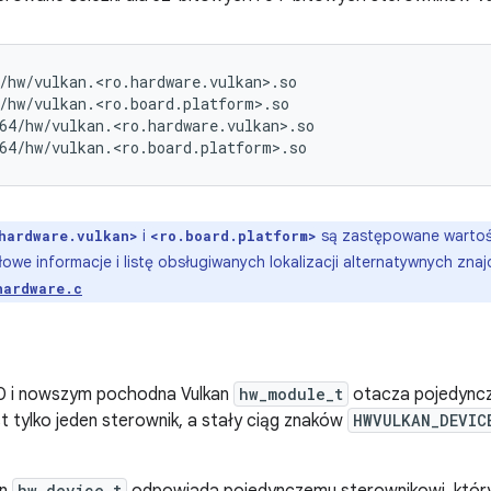
/hw/vulkan.<ro.hardware.vulkan>.so

/hw/vulkan.<ro.board.platform>.so

64/hw/vulkan.<ro.hardware.vulkan>.so

i
są zastępowane wartośc
hardware.vulkan>
<ro.board.platform>
we informacje i listę obsługiwanych lokalizacji alternatywnych znaj
hardware.c
.0 i nowszym pochodna Vulkan
hw_module_t
otacza pojedyncz
t tylko jeden sterownik, a stały ciąg znaków
HWVULKAN_DEVIC
hw_device_t