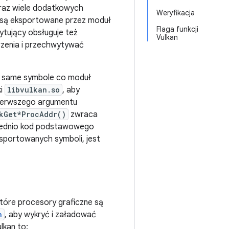
raz wiele dodatkowych
Weryfikacja
) są eksportowane przez moduł
Flaga funkcji
ytujący obsługuje też
Vulkan
rzenia i przechwytywać
te same symbole co moduł
ki
libvulkan.so
, aby
pierwszego argumentu
kGet*ProcAddr()
zwraca
ośrednio kod podstawowego
ksportowanych symboli, jest
tóre procesory graficzne są
h
, aby wykryć i załadować
lkan to: