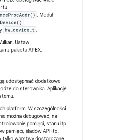
y może obsługiwać wiele
rtu
nceProcAddr()
. Moduł
lDevice()
ry
hw_device_t
.
Vulkan. Ustaw
kan z pakietu APEX.
mogą udostępniać dodatkowe
dze do sterownika. Aplikacje
ystemu.
ych platform. W szczególności
 nie można debugować, na
trolowanie pamięci, stanu itp.
w pamięci, śladów API itp.
ą tylko warstwy dostarczane