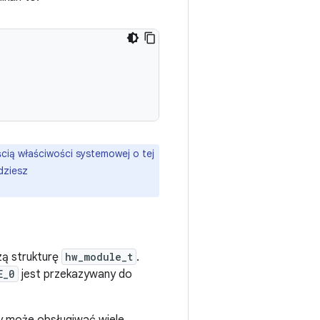
ią właściwości systemowej o tej
dziesz
ą strukturę
hw_module_t
.
E_0
jest przekazywany do