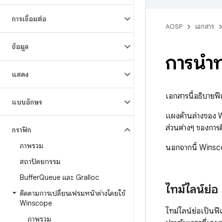
การเชื่อมต่อ
AOSP
เอกสาร
ข้อมูล
การนำท
แสดง
เอกสารนี้อธิบาย
แบบอักษร
แผงด้านล่างของ W
ส่วนต่างๆ ของการ
กราฟิก
ภาพรวม
นอกจากนี้ Winsco
สถาปัตยกรรม
Buffer
Queue และ Gralloc
ไทม์ไลน์ย่อ
ติดตามการเปลี่ยนเฟรมหน้าต่างโดยใช้
Winscope
ไทม์ไลน์ย่อเป็นฟ
ภาพรวม