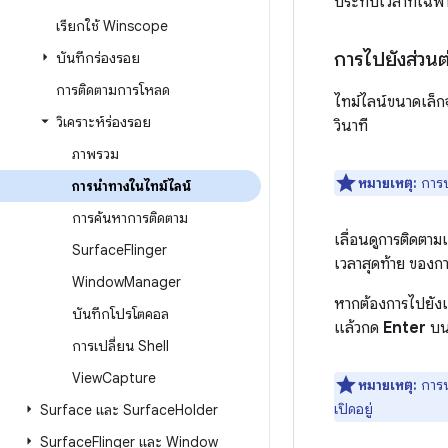
ประทับเวลาที่เฉพ
เรียกใช้ Winscope
การไปยังส่วน
บันทึกร่องรอย
การติดตามการโหลด
ไทม์ไลน์ขนาดเล็
วิเคราะห์ร่องรอย
วินาที
ภาพรวม
หมายเหตุ:
การป
การนำทางในไทม์ไลน์
การค้นหาการติดตาม
เลื่อนดูการติดตา
Surface
Flinger
เวลาสุดท้าย ของก
Window
Manager
หากต้องการไปยังเ
บันทึกโปรโตคอล
แล้วกด
Enter
บน
การเปลี่ยน Shell
View
Capture
หมายเหตุ:
การน
เปิดอยู่
Surface และ Surface
Holder
Surface
Flinger และ Window