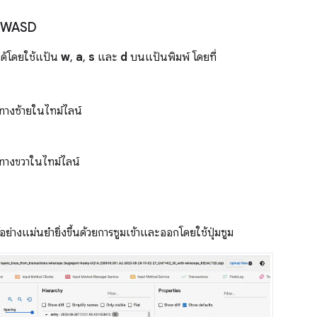
ย WASD
ได้โดยใช้แป้น
w
,
a
,
s
และ
d
บนแป้นพิมพ์ โดยที่
ทางซ้ายในไทม์ไลน์
ทางขวาในไทม์ไลน์
้อย่างแม่นยำยิ่งขึ้นด้วยการซูมเข้าและออกโดยใช้ปุ่มซูม