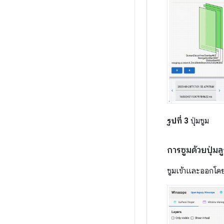
รูปที่ 3
ปุ่มซูม
การซูมด้วยปุ่มลู
ซูมเข้าและออกโดยใ